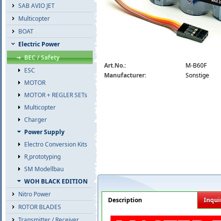
SAB AVIO JET
Multicopter
BOAT
Electric Power
BEC / Safety
top-buffer-60f-master.jpg
Art.No.:
M-B60F
ESC
Manufacturer:
Sonstige
MOTOR
MOTOR + REGLER SETs
Multicopter
Charger
Power Supply
Electro Conversion Kits
R˛prototyping
SM Modellbau
WOH BLACK EDITION
Nitro Power
Description
Inqui
ROTOR BLADES
Transmitter / Receiver