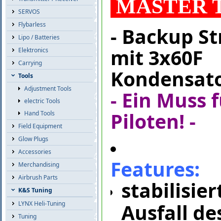
MASTER T
SERVOS
Flybarless
- Backup S
Lipo / Batteries
mit 3x60F
Elektronics
Carrying
Kondensat
Tools
Adjustment Tools
- Ein Muss 
electric Tools
Piloten! -
Hand Tools
Field Equipment
Glow Plugs
Accessories
Features:
Merchandising
Airbrush Parts
stabilisie
K&S Tuning
Ausfall de
LYNX Heli-Tuning
Tuning