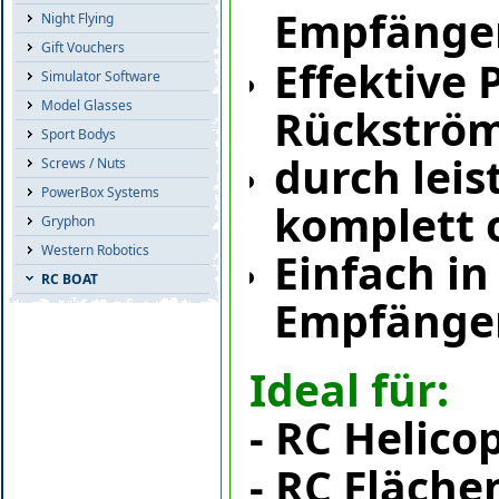
Empfänge
Night Flying
Gift Vouchers
Effektive 
Simulator Software
Model Glasses
Rückström
Sport Bodys
durch lei
Screws / Nuts
PowerBox Systems
komplett 
Gryphon
Western Robotics
Einfach in
RC BOAT
Empfänger
Ideal für:
-
RC Helico
-
RC Fläche