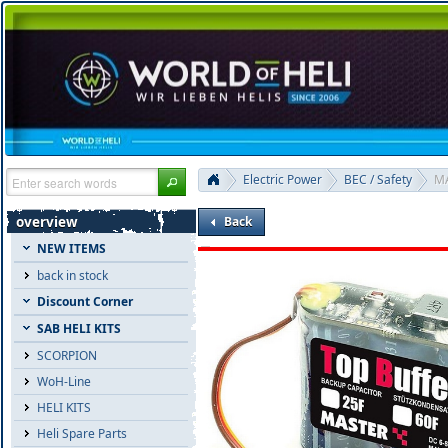
Electric Power
BEC / Safety
MA
overview
Back
NEW ITEMS
back in stock
Discount Corner
SAB HELI KITS
SCORPION
WoH-Line
HELI KITS
Heli Spare Parts