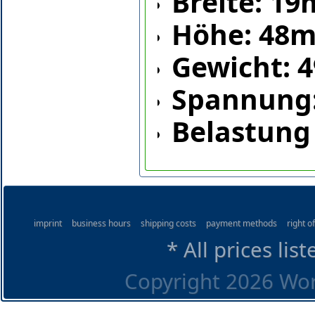
Breite: 1
Höhe: 48
Gewicht: 
Spannung: 
Belastung
imprint
business hours
shipping costs
payment methods
right o
* All prices lis
Copyright 2026 Worl