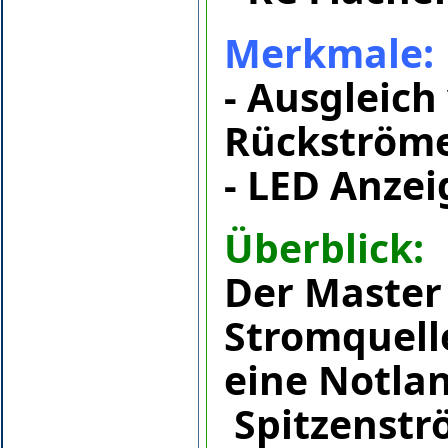
Merkmale:
-
Ausgleich
Rückström
-
LED Anzei
Überblick:
Der Master 
Stromquell
eine Notlan
Spitzenstr