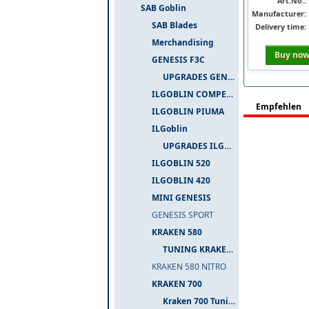
Art.No.:
SAB Goblin
Manufacturer:
SAB Blades
Delivery time:
Merchandising
Buy no
GENESIS F3C
UPGRADES GENESIS F3C
ILGOBLIN COMPETIZIONE
Empfehlen
ILGOBLIN PIUMA
ILGoblin
UPGRADES ILGOBLIN 700
ILGOBLIN 520
ILGOBLIN 420
MINI GENESIS
GENESIS SPORT
KRAKEN 580
TUNING KRAKEN 580
KRAKEN 580 NITRO
KRAKEN 700
Kraken 700 Tuning