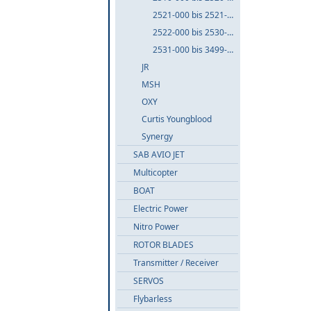
2521-000 bis 2521-999
2522-000 bis 2530-999
2531-000 bis 3499-999
JR
MSH
OXY
Curtis Youngblood
Synergy
SAB AVIO JET
Multicopter
BOAT
Electric Power
Nitro Power
ROTOR BLADES
Transmitter / Receiver
SERVOS
Flybarless