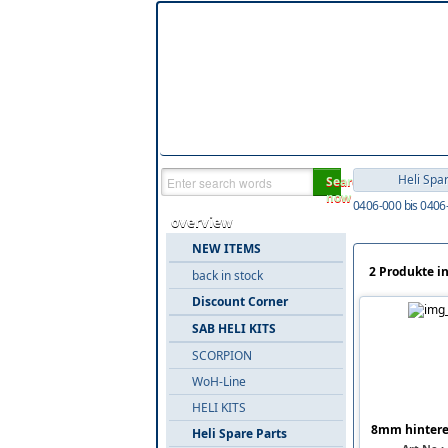
Heli Spa
Search
now
0406-000 bis 0406
overview
NEW ITEMS
2 Produkte i
back in stock
Discount Corner
SAB HELI KITS
SCORPION
WoH-Line
HELI KITS
8mm hintere
Heli Spare Parts