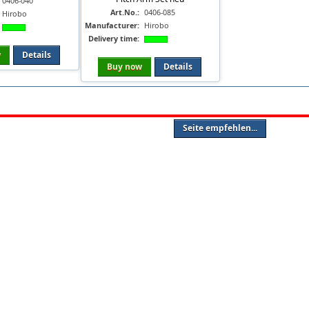
0406-040
Art.No.:
0406-085
Hirobo
Manufacturer:
Hirobo
Delivery time:
w
Details
Buy now
Details
Seite empfehlen...