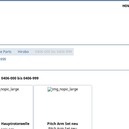
HO
re Parts
Hirobo
0406-000 bis 0406-999
-999
n 0406-000 bis 0406-999
 Hauptrotorwelle
Pitch Arm Set neu
Pitch Arm Set neu