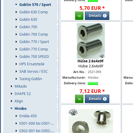
Goblin 570 / Sport
5
,
70
EUR
*
Goblin 630 Comp
Details
Goblin 630
Goblin 700
Goblin 700 Comp
Goblin 770 / Sport
Goblin 770 Comp
Goblin 700 SPEED
Hülse 2.6x4x9F
HPS Ersatzteile
Hülse 2.6x4x9F
SAB Servos / ESC
Art.No.:
2521-093
Manufacturer:
Hirobo
Manuf
Tuning Goblin
Delivery time:
Deliv
Mikado
7
,
12
EUR
*
SHAPE S2
Details
Align
Hirobo
Embla 450
0301-000 bis 0301-999
0302-001 bis 0302-999