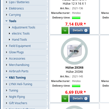
Lipo / Batteries
Hülse 12 X 16 X 1
Elektronics
Art.No.:
2521-136
Manufacturer:
Hirobo
Manuf
Carrying
Delivery time:
Deliv
Tools
7
,
14
EUR
*
Adjustment Tools
Details
electric Tools
Hand Tools
Field Equipment
Glow Plugs
Accessories
Merchandising
Hülse 2X3X6
Airbrush Parts
Hülse 2X3X6
Art.No.:
2521-145
K&S Tuning
Manufacturer:
Hirobo
Manuf
LYNX Heli-Tuning
Delivery time:
Deliv
Tuning
6
,
69
EUR
*
Night Flying
Details
Gift Vouchers