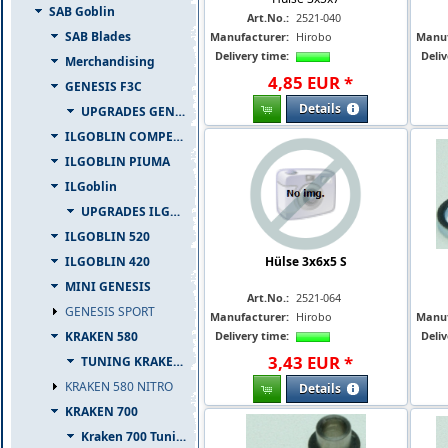
SAB Goblin
Art.No.:
2521-040
SAB Blades
Manufacturer:
Hirobo
Manuf
Delivery time:
Deliv
Merchandising
4
,
85
EUR
*
GENESIS F3C
Details
UPGRADES GENESIS F3C
ILGOBLIN COMPETIZIONE
ILGOBLIN PIUMA
ILGoblin
UPGRADES ILGOBLIN 700
ILGOBLIN 520
ILGOBLIN 420
Hülse 3x6x5 S
MINI GENESIS
Art.No.:
2521-064
GENESIS SPORT
Manufacturer:
Hirobo
Manuf
KRAKEN 580
Delivery time:
Deliv
3
,
43
EUR
*
TUNING KRAKEN 580
KRAKEN 580 NITRO
Details
KRAKEN 700
Kraken 700 Tuning