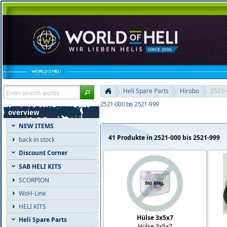
Heli Spare Parts
Hirobo
2521-
2521-000 bis 2521-999
overview
NEW ITEMS
41 Produkte in 2521-000 bis 2521-999
back in stock
Discount Corner
SAB HELI KITS
SCORPION
WoH-Line
HELI KITS
Hülse 3x5x7
Heli Spare Parts
Hülse 3x5x7