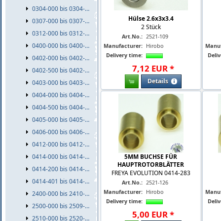
0304-000 bis 0304-999
Hülse 2.6x3x3.4
0307-000 bis 0307-999
2 Stück
0312-000 bis 0312-999
Art.No.:
2521-109
0400-000 bis 0400-999
Manufacturer:
Hirobo
Manuf
Delivery time:
Deliv
0402-000 bis 0402-499
7
,
12
EUR
*
0402-500 bis 0402-999
Details
0403-000 bis 0403-999
0404-000 bis 0404-499
0404-500 bis 0404-999
0405-000 bis 0405-999
0406-000 bis 0406-999
0412-000 bis 0412-999
0414-000 bis 0414-199
5MM BUCHSE FÜR
HAUPTROTORBLÄTTER
0414-200 bis 0414-400
FREYA EVOLUTION 0414-283
0414-401 bis 0414-999
Art.No.:
2521-126
Manufacturer:
Hirobo
Manuf
2400-000 bis 2410-999
Delivery time:
Deliv
2500-000 bis 2509-999
5
,
00
EUR
*
2510-000 bis 2520-999