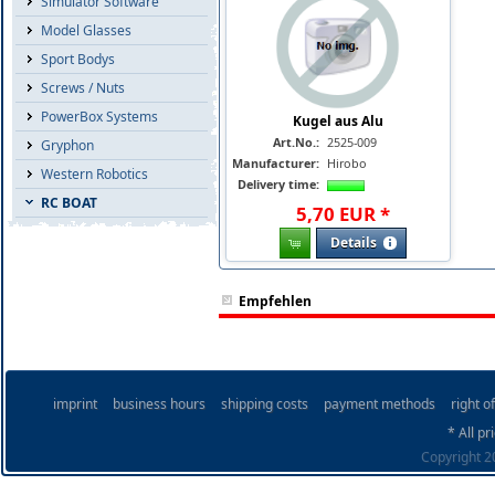
Simulator Software
Model Glasses
Sport Bodys
Screws / Nuts
PowerBox Systems
Kugel aus Alu
Art.No.:
2525-009
Gryphon
Manufacturer:
Hirobo
Western Robotics
Delivery time:
RC BOAT
5
,
70
EUR
*
Details
Empfehlen
imprint
business hours
shipping costs
payment methods
right o
* All pr
Copyright 20