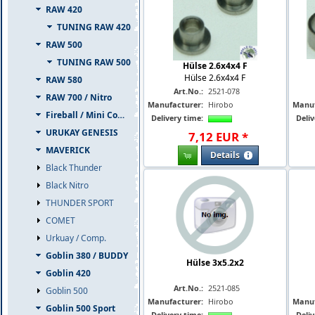
RAW 420
TUNING RAW 420
RAW 500
TUNING RAW 500
Hülse 2.6x4x4 F
Hülse 2.6x4x4 F
RAW 580
Art.No.:
2521-078
RAW 700 / Nitro
Manufacturer:
Hirobo
Manuf
Fireball / Mini Comet
Delivery time:
Deliv
URUKAY GENESIS
7
,
12
EUR
*
MAVERICK
Details
Black Thunder
Black Nitro
THUNDER SPORT
COMET
Urkuay / Comp.
Goblin 380 / BUDDY
Hülse 3x5.2x2
Goblin 420
Art.No.:
2521-085
Goblin 500
Manufacturer:
Hirobo
Manuf
Goblin 500 Sport
Delivery time:
Deliv