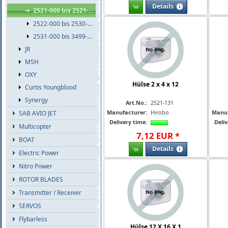
Details
2521-000 bis 2521-999
2522-000 bis 2530-999
2531-000 bis 3499-999
JR
MSH
OXY
Hülse 2 x 4 x 12
Curtis Youngblood
Synergy
Art.No.:
2521-131
Manufacturer:
Hirobo
Manuf
SAB AVIO JET
Delivery time:
Deliv
Multicopter
7
,
12
EUR
*
BOAT
Details
Electric Power
Nitro Power
ROTOR BLADES
Transmitter / Receiver
SERVOS
Flybarless
Hülse 12 X 16 X 1