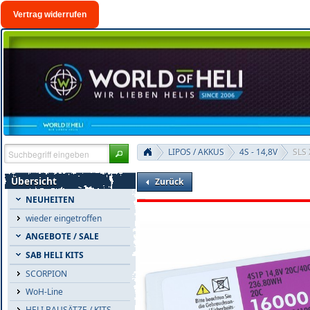
Vertrag widerrufen
LIPOS / AKKUS
4S - 14,8V
SLS
Übersicht
Zurück
NEUHEITEN
wieder eingetroffen
ANGEBOTE / SALE
SAB HELI KITS
SCORPION
WoH-Line
HELI BAUSÄTZE / KITS