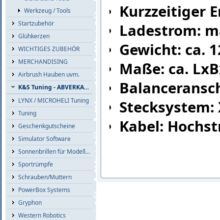
Kurzzeitiger 
Werkzeug / Tools
Startzubehör
Ladestrom: ma
Glühkerzen
Gewicht: ca. 
WICHTIGES ZUBEHÖR
MERCHANDISING
Maße: ca. L
Airbrush Hauben uvm.
Balanceransch
K&S Tuning - ABVERKAUF
LYNX / MICROHELI Tuning
Stecksystem: 
Tuning
Kabel: Hochs
Geschenkgutscheine
Simulator Software
Sonnenbrillen für Modellflieger
Sportrümpfe
Schrauben/Muttern
PowerBox Systems
Gryphon
Western Robotics