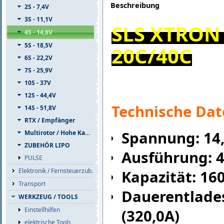
Beschreibung
2S - 7,4V
3S - 11,1V
SLS XTRON
4S - 14,8V
5S - 18,5V
20C/40C
6S - 22,2V
7S - 25,9V
10S - 37V
12S - 44,4V
Technische Dat
14S - 51,8V
RTX / Empfänger
Spannung: 14
Multirotor / Hohe Kapazität
ZUBEHÖR LIPO
Ausführung: 
PULSE
Elektronik / Fernsteuerzub.
Kapazität: 1
Transport
Dauerentlade
WERKZEUG / TOOLS
Einstellhilfen
(320,0A)
elektrische Tools