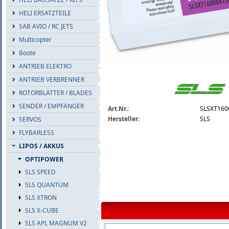
HELI ERSATZTEILE
SAB AVIO / RC JETS
Multicopter
Boote
ANTRIEB ELEKTRO
ANTRIEB VERBRENNER
slsxt160004120.jpg
ROTORBLÄTTER / BLADES
SENDER / EMPFÄNGER
Art.Nr.:
SLSXT160
Hersteller:
SLS
SERVOS
FLYBARLESS
LIPOS / AKKUS
OPTIPOWER
SLS SPEED
SLS QUANTUM
SLS XTRON
SLS X-CUBE
SLS APL MAGNUM V2