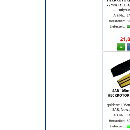
HECKROTORB
72mm Tail Bla
aerodynami
Art.Nr.:
S
Hersteller:
S
Lieferzeit:
21
,
SAB 105m
HECKROTORB
goldene 105mm
SAB, New a
Art.Nr.:
S
Hersteller:
S
Lieferzeit: