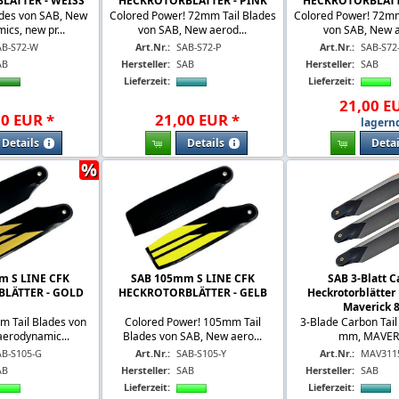
LÄTTER - WEISS
HECKROTORBLÄTTER - PINK
HECKROTORBLÄTT
des von SAB, New
Colored Power! 72mm Tail Blades
Colored Power! 72mm
cs, new pr...
von SAB, New aerod...
von SAB, New a
AB-S72-W
Art.Nr.:
SAB-S72-P
Art.Nr.:
SAB-S72
AB
Hersteller:
SAB
Hersteller:
SAB
Lieferzeit:
Lieferzeit:
21
,
00
E
00
EUR
*
21
,
00
EUR
*
lagern
Details
Details
Detai
%
m S LINE CFK
SAB 105mm S LINE CFK
SAB 3-Blatt 
LÄTTER - GOLD
HECKROTORBLÄTTER - GELB
Heckrotorblätter
Maverick 
 Tail Blades von
Colored Power! 105mm Tail
3-Blade Carbon Tail
erodynamic...
Blades von SAB, New aero...
mm, MAVER
AB-S105-G
Art.Nr.:
SAB-S105-Y
Art.Nr.:
MAV311
AB
Hersteller:
SAB
Hersteller:
SAB
Lieferzeit:
Lieferzeit: