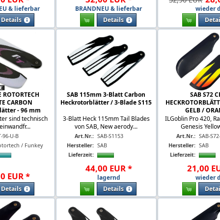
 & lieferbar
BRANDNEU & lieferbar
wieder d
Details
Details
Detai
E ROTORTECH
SAB 115mm 3-Blatt Carbon
SAB S72 C
TE CARBON
Heckrotorblätter / 3-Blade S115
HECKROTORBLÄTT
lätter - 96 mm
GELB / OR
ter sind technisch
3-Blatt Heck 115mm Tail Blades
ILGoblin Pro 420, R
einwandfr...
von SAB, New aerody...
Genesis Yellow 
T-96-U-B
Art.Nr.:
SAB-S1153
Art.Nr.:
SAB-S72
otortech / Funkey
Hersteller:
SAB
Hersteller:
SAB
Lieferzeit:
Lieferzeit:
44
,
00
EUR
*
21
,
00
E
00
EUR
*
lagernd
wieder d
Details
Details
Detai