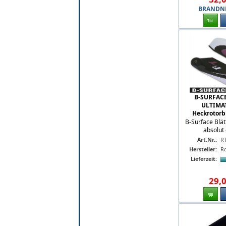
BRANDNEU
B-SURFAC
ULTIMA
Heckrotorb
B-Surface Blät
absolut 
Art.Nr.:
R
Hersteller:
R
Lieferzeit:
29
,