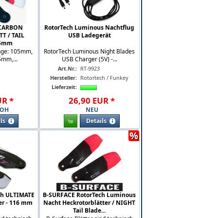
CARBON
RotorTech Luminous Nachtflug
T / TAIL
USB Ladegerät
05mm
änge: 105mm,
RotorTech Luminous Night Blades
5mm,...
USB Charger (5V) -...
Art.Nr.:
RT-9923
Hersteller:
Rotortech / Funkey
Lieferzeit:
UR
*
26
,
90
EUR
*
WOH
NEU
ls
Details
%
ch ULTIMATE
B-SURFACE RotorTech Luminous
er - 116 mm
Nacht Heckrotorblätter / NIGHT
Tail Blade...