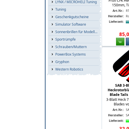
Profi CFK He
LYNX / MICROHELI Tuning
150mm, Tie
Tuning
Art.Nr.:
R
Hersteller:
R
Geschenkgutscheine
Lieferzeit:
Simulator Software
Sonnenbrillen für Modellflieger
85
,
Sportrümpfe
Schrauben/Muttern
PowerBox Systems
Gryphon
Western Robotics
SAB 3-B
Heckrotorblä
Blade Tail
3-Blatt Heck 
Blades vo
Art.Nr.:
S
Hersteller:
S
Lieferzeit:
32
,