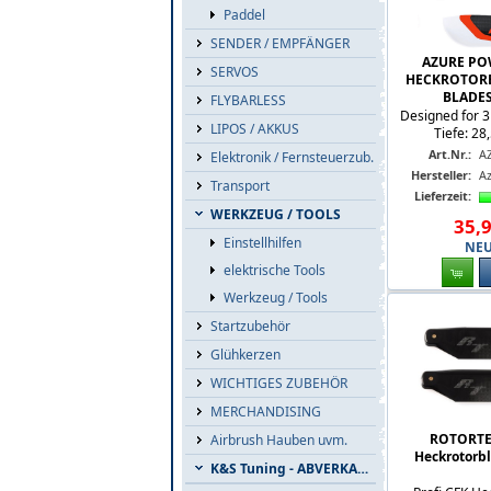
Paddel
SENDER / EMPFÄNGER
AZURE P
SERVOS
HECKROTORBL
BLADES
FLYBARLESS
Designed for 
LIPOS / AKKUS
Tiefe: 28
Art.Nr.:
A
Elektronik / Fernsteuerzub.
Hersteller:
A
Transport
Lieferzeit:
WERKZEUG / TOOLS
35
,
Einstellhilfen
NE
elektrische Tools
Werkzeug / Tools
Startzubehör
Glühkerzen
WICHTIGES ZUBEHÖR
MERCHANDISING
ROTORT
Airbrush Hauben uvm.
Heckrotorbl
K&S Tuning - ABVERKAUF