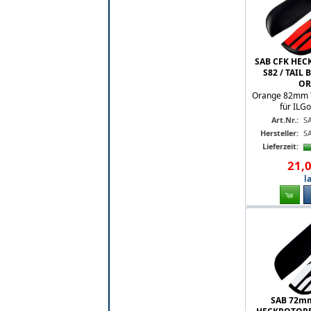
SAB CFK HE
S82 / TAIL
OR
Orange 82mm Ta
für ILGo
Art.Nr.:
S
Hersteller:
S
Lieferzeit:
21
,
l
SAB 72mm