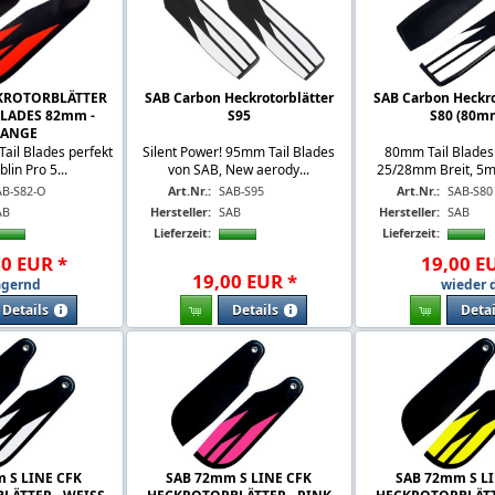
CKROTORBLÄTTER
SAB Carbon Heckrotorblätter
SAB Carbon Heckro
 BLADES 82mm -
S95
S80 (80m
ANGE
il Blades perfekt
Silent Power! 95mm Tail Blades
80mm Tail Blades
blin Pro 5...
von SAB, New aerody...
25/28mm Breit, 5m
AB-S82-O
Art.Nr.:
SAB-S95
Art.Nr.:
SAB-S80
AB
Hersteller:
SAB
Hersteller:
SAB
Lieferzeit:
Lieferzeit:
00
EUR
*
19
,
00
E
19
,
00
EUR
*
agernd
wieder 
Details
Details
Detai
 S LINE CFK
SAB 72mm S LINE CFK
SAB 72mm S L