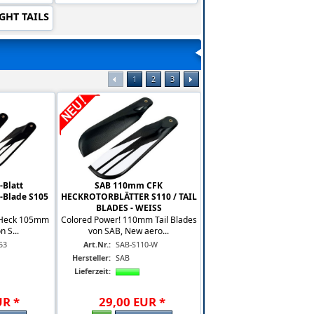
GHT TAILS
1
2
3
Blatt
SAB 110mm CFK
3-Blade S105
HECKROTORBLÄTTER S110 / TAIL
BLADES - WEISS
t Heck 105mm
Colored Power! 110mm Tail Blades
n S...
von SAB, New aero...
53
Art.Nr.:
SAB-S110-W
Hersteller:
SAB
Lieferzeit:
UR
*
29
,
00
EUR
*