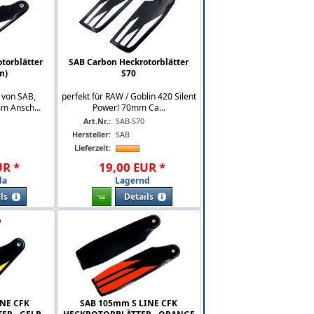
torblätter
SAB Carbon Heckrotorblätter
m)
S70
 von SAB,
perfekt für RAW / Goblin 420 Silent
m Ansch...
Power! 70mm Ca...
Art.Nr.:
SAB-S70
Hersteller:
SAB
Lieferzeit:
UR
*
19
,
00
EUR
*
da
Lagernd
ls
Details
INE CFK
SAB 105mm S LINE CFK