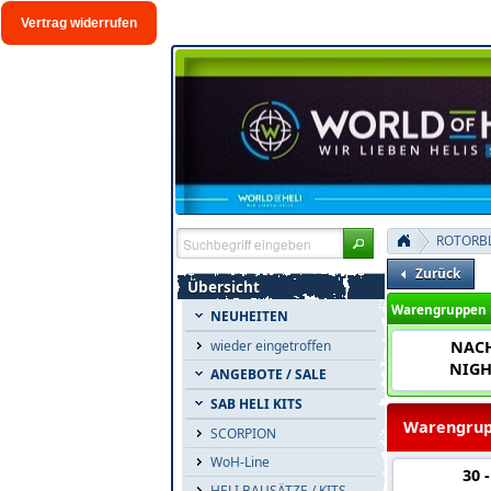
Vertrag widerrufen
ROTORBL
Zurück
Übersicht
Warengruppen 
NEUHEITEN
NACH
wieder eingetroffen
NIGH
ANGEBOTE / SALE
SAB HELI KITS
Warengrup
SCORPION
WoH-Line
30 
HELI BAUSÄTZE / KITS