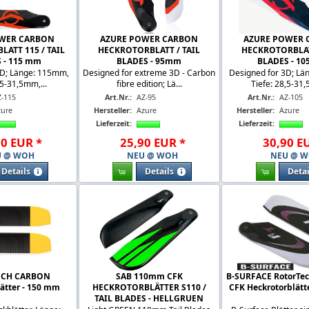
OWER CARBON
AZURE POWER CARBON
AZURE POWER 
ATT 115 / TAIL
HECKROTORBLATT / TAIL
HECKROTORBLAT
 - 115 mm
BLADES - 95mm
BLADES - 1
3D; Länge: 115mm,
Designed for extreme 3D - Carbon
Designed for 3D; L
,5-31,5mm,...
fibre edition; Lä...
Tiefe: 28,5-31,
Z-115
Art.Nr.:
AZ-95
Art.Nr.:
AZ-105
zure
Hersteller:
Azure
Hersteller:
Azure
Lieferzeit:
Lieferzeit:
90
EUR
*
25
,
90
EUR
*
30
,
90
E
U @ WOH
NEU @ WOH
NEU @ 
Details
Details
Detai
ECH CARBON
SAB 110mm CFK
B-SURFACE RotorTe
ätter - 150 mm
HECKROTORBLÄTTER S110 /
CFK Heckrotorblätt
TAIL BLADES - HELLGRUEN