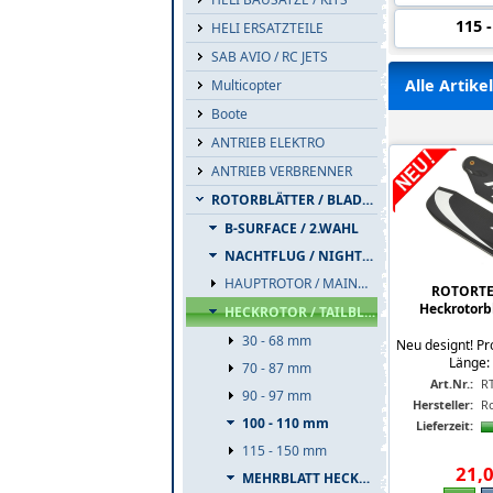
115 
HELI ERSATZTEILE
SAB AVIO / RC JETS
Alle Artik
Multicopter
Boote
ANTRIEB ELEKTRO
ANTRIEB VERBRENNER
ROTORBLÄTTER / BLADES
B-SURFACE / 2.WAHL
NACHTFLUG / NIGHTFLIGHT
HAUPTROTOR / MAINBLADES
ROTORT
Heckrotorb
HECKROTOR / TAILBLADES
30 - 68 mm
Neu designt! Pr
Länge: 
70 - 87 mm
Art.Nr.:
R
90 - 97 mm
Hersteller:
R
100 - 110 mm
Lieferzeit:
115 - 150 mm
21
,
MEHRBLATT HECKROTOR