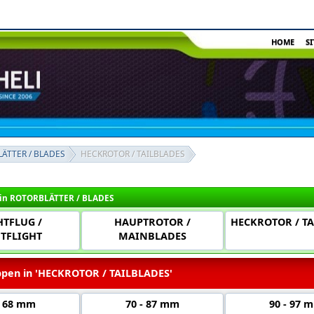
HOME
S
ÄTTER / BLADES
HECKROTOR / TAILBLADES
in ROTORBLÄTTER / BLADES
TFLUG /
HAUPTROTOR /
HECKROTOR / T
TFLIGHT
MAINBLADES
pen in 'HECKROTOR / TAILBLADES'
- 68 mm
70 - 87 mm
90 - 97 