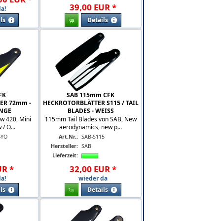
39
,
00
EUR
*
a!
ls
Details
FK
SAB 115mm CFK
ER 72mm -
HECKROTORBLÄTTER S115 / TAIL
ANGE
BLADES - WEISS
aw 420, Mini
115mm Tail Blades von SAB, New
/ O...
aerodynamics, new p...
-YO
Art.Nr.:
SAB-S115
Hersteller:
SAB
Lieferzeit:
UR
*
32
,
00
EUR
*
a!
wieder da
ls
Details