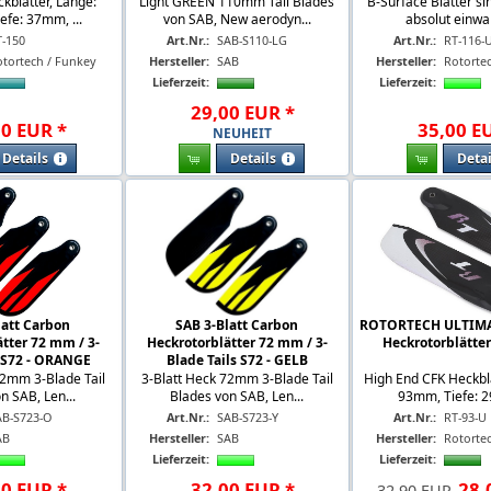
ckblätter, Länge:
Light GREEN 110mm Tail Blades
B-Surface Blätter si
fe: 37mm, ...
von SAB, New aerodyn...
absolut einwan
T-150
Art.Nr.:
SAB-S110-LG
Art.Nr.:
RT-116-
otortech / Funkey
Hersteller:
SAB
Hersteller:
Rotorte
Lieferzeit:
Lieferzeit:
29
,
00
EUR
*
00
EUR
*
35
,
00
E
NEUHEIT
Details
Details
Detai
latt Carbon
SAB 3-Blatt Carbon
ROTORTECH ULTIM
tter 72 mm / 3-
Heckrotorblätter 72 mm / 3-
Heckrotorblätte
s S72 - ORANGE
Blade Tails S72 - GELB
72mm 3-Blade Tail
3-Blatt Heck 72mm 3-Blade Tail
High End CFK Heckblä
n SAB, Len...
Blades von SAB, Len...
93mm, Tiefe: 2
AB-S723-O
Art.Nr.:
SAB-S723-Y
Art.Nr.:
RT-93-U
AB
Hersteller:
SAB
Hersteller:
Rotorte
Lieferzeit:
Lieferzeit:
00
EUR
*
32
,
00
EUR
*
28
,
32,90 EUR