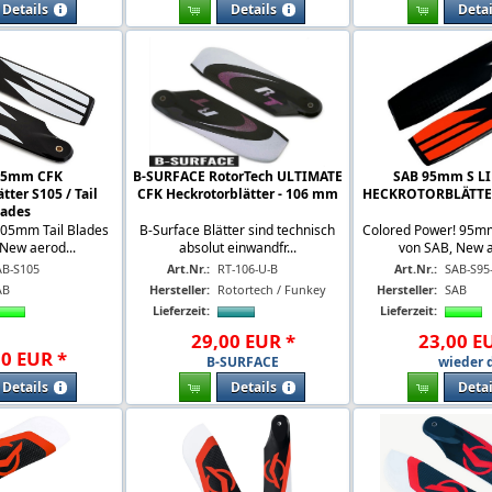
Details
Details
Detai
05mm CFK
B-SURFACE RotorTech ULTIMATE
SAB 95mm S L
tter S105 / Tail
CFK Heckrotorblätter - 106 mm
HECKROTORBLÄTTE
lades
105mm Tail Blades
B-Surface Blätter sind technisch
Colored Power! 95mm
New aerod...
absolut einwandfr...
von SAB, New a
AB-S105
Art.Nr.:
RT-106-U-B
Art.Nr.:
SAB-S95
AB
Hersteller:
Rotortech / Funkey
Hersteller:
SAB
Lieferzeit:
Lieferzeit:
29
,
00
EUR
*
23
,
00
E
00
EUR
*
B-SURFACE
wieder 
Details
Details
Detai