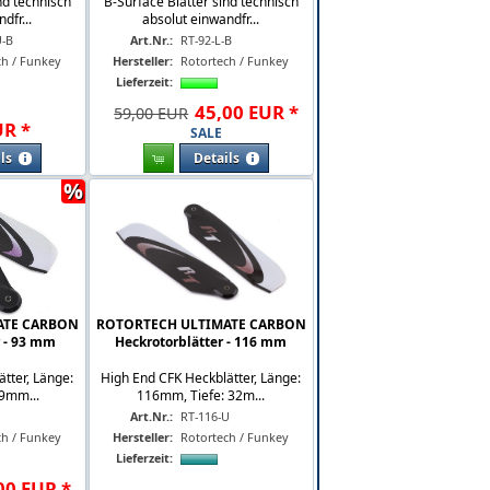
nd technisch
B-Surface Blätter sind technisch
dfr...
absolut einwandfr...
U-B
Art.Nr.:
RT-92-L-B
ch / Funkey
Hersteller:
Rotortech / Funkey
Lieferzeit:
45
,
00
EUR
*
59,00 EUR
UR
*
SALE
ls
Details
%
ATE CARBON
ROTORTECH ULTIMATE CARBON
r - 93 mm
Heckrotorblätter - 116 mm
tter, Länge:
High End CFK Heckblätter, Länge:
9mm...
116mm, Tiefe: 32m...
Art.Nr.:
RT-116-U
ch / Funkey
Hersteller:
Rotortech / Funkey
Lieferzeit:
00
EUR
*