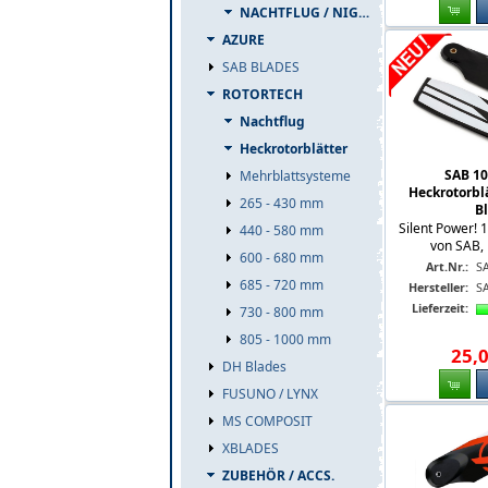
NACHTFLUG / NIGHT TAILS
AZURE
SAB BLADES
ROTORTECH
Nachtflug
Heckrotorblätter
SAB 1
Mehrblattsysteme
Heckrotorblä
265 - 430 mm
B
Silent Power! 
440 - 580 mm
von SAB, 
600 - 680 mm
Art.Nr.:
S
685 - 720 mm
Hersteller:
S
Lieferzeit:
730 - 800 mm
805 - 1000 mm
25
,
DH Blades
FUSUNO / LYNX
MS COMPOSIT
XBLADES
ZUBEHÖR / ACCS.