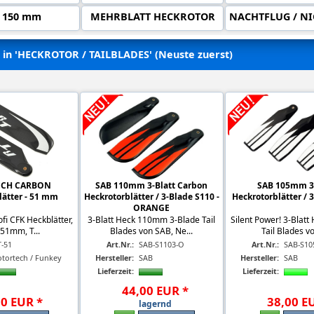
- 150 mm
MEHRBLATT HECKROTOR
NACHTFLUG / NI
el in 'HECKROTOR / TAILBLADES' (Neuste zuerst)
ECH CARBON
SAB 110mm 3-Blatt Carbon
SAB 105mm 3-
lätter - 51 mm
Heckrotorblätter / 3-Blade S110 -
Heckrotorblätter / 
ORANGE
ofi CFK Heckblätter,
3-Blatt Heck 110mm 3-Blade Tail
Silent Power! 3-Blat
51mm, T...
Blades von SAB, Ne...
Tail Blades vo
T-51
Art.Nr.:
SAB-S1103-O
Art.Nr.:
SAB-S10
otortech / Funkey
Hersteller:
SAB
Hersteller:
SAB
Lieferzeit:
Lieferzeit:
44
,
00
EUR
*
00
EUR
*
38
,
00
E
lagernd