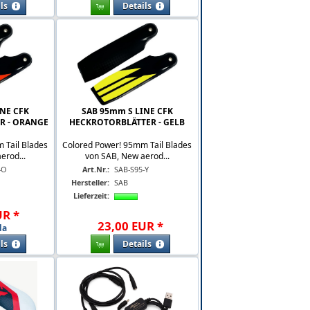
ls
Details
INE CFK
SAB 95mm S LINE CFK
R - ORANGE
HECKROTORBLÄTTER - GELB
 Tail Blades
Colored Power! 95mm Tail Blades
erod...
von SAB, New aerod...
-O
Art.Nr.:
SAB-S95-Y
Hersteller:
SAB
Lieferzeit:
UR
*
23
,
00
EUR
*
da
ls
Details