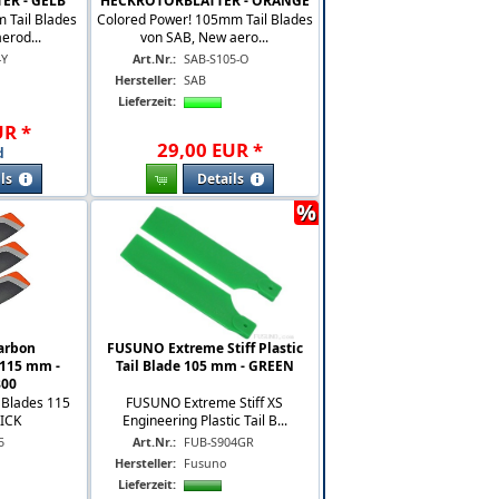
ER - GELB
HECKROTORBLÄTTER - ORANGE
 Tail Blades
Colored Power! 105mm Tail Blades
erod...
von SAB, New aero...
-Y
Art.Nr.:
SAB-S105-O
Hersteller:
SAB
Lieferzeit:
UR
*
29
,
00
EUR
*
d
ls
Details
%
Carbon
FUSUNO Extreme Stiff Plastic
 115 mm -
Tail Blade 105 mm - GREEN
800
 Blades 115
FUSUNO Extreme Stiff XS
ICK
Engineering Plastic Tail B...
5
Art.Nr.:
FUB-S904GR
Hersteller:
Fusuno
Lieferzeit: