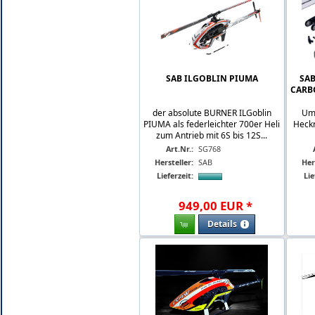
SAB ILGOBLIN PIUMA
SAB
CARB
der absolute BURNER ILGoblin
Umb
PIUMA als federleichter 700er Heli
Heckr
zum Antrieb mit 6S bis 12S...
Art.Nr.:
SG768
Hersteller:
SAB
Her
Lieferzeit:
Lie
949
,
00
EUR
*
Details