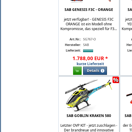
SAB GENESIS F3C - ORANGE
SA
jetzt verfügbar! - GENESIS F3C
jetz
ORANGE ist ein Modell ohne
YE
Kompromisse, das speziell für F3...
Kompro
Art.Nr.:
SG767-O
Hersteller:
SAB
Her
Lieferzeit:
Lie
1.788
,
00
EUR
*
kurze Lieferzeit
Details
%
SAB GOBLIN KRAKEN 580
SAB
Letzter OVP KIT - jetzt zuschlagen -
der E
Der brandneue und innovative
T