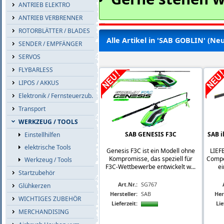
ANTRIEB ELEKTRO
ANTRIEB VERBRENNER
ROTORBLÄTTER / BLADES
Alle Artikel in 'SAB GOBLIN' (Neu
SENDER / EMPFÄNGER
SERVOS
FLYBARLESS
LIPOS / AKKUS
Elektronik / Fernsteuerzub.
Transport
WERKZEUG / TOOLS
SAB GENESIS F3C
SAB 
Einstellhilfen
elektrische Tools
Genesis F3C ist ein Modell ohne
LIEF
Kompromisse, das speziell für
Compet
Werkzeug / Tools
F3C-Wettbewerbe entwickelt w...
ei
Startzubehör
Art.Nr.:
SG767
Glühkerzen
Hersteller:
SAB
Her
WICHTIGES ZUBEHÖR
Lieferzeit:
Lie
MERCHANDISING