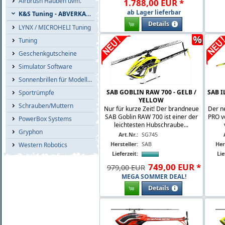
Airbrush Hauben uvm.
1.788
,
00
EUR
*
ab Lager lieferbar
K&S Tuning - ABVERKAUF
Details
LYNX / MICROHELI Tuning
%
Tuning
Geschenkgutscheine
Simulator Software
Sonnenbrillen für Modellflieger
SAB GOBLIN RAW 700 - GELB /
SAB I
Sportrümpfe
YELLOW
Schrauben/Muttern
Nur für kurze Zeit! Der brandneue
Der n
SAB Goblin RAW 700 ist einer der
PRO vo
PowerBox Systems
leichtesten Hubschraube...
Gryphon
Art.Nr.:
SG745
Hersteller:
SAB
Her
Western Robotics
Lieferzeit:
Lie
749
,
00
EUR
*
979,00 EUR
MEGA SOMMER DEAL!
Details