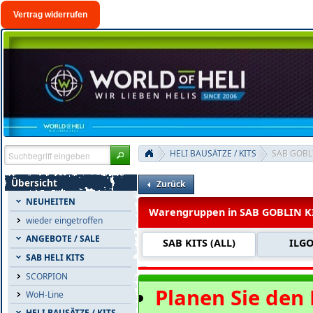
Vertrag widerrufen
HELI BAUSÄTZE / KITS
SAB GOBL
Übersicht
Zurück
NEUHEITEN
Warengruppen in SAB GOBLIN K
wieder eingetroffen
ANGEBOTE / SALE
SAB KITS (ALL)
ILG
SAB HELI KITS
SCORPION
Planen Sie den
WoH-Line
HELI BAUSÄTZE / KITS