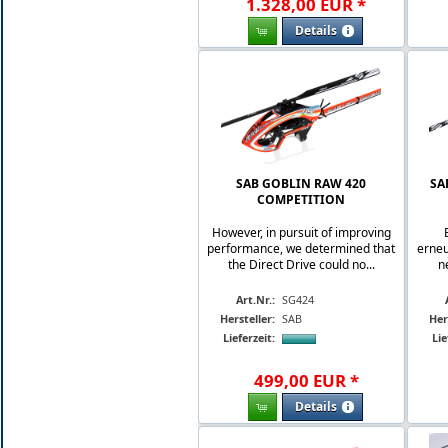
1.328
,
00
EUR
*
Details
SAB GOBLIN RAW 420
SA
COMPETITION
However, in pursuit of improving
performance, we determined that
erneu
the Direct Drive could no...
n
Art.Nr.:
SG424
Hersteller:
SAB
Her
Lieferzeit:
Lie
499
,
00
EUR
*
Details