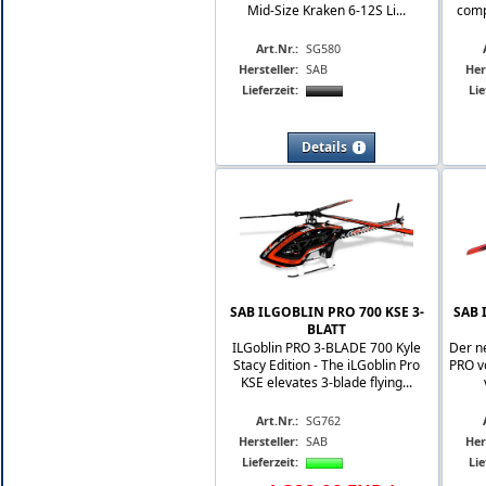
Mid-Size Kraken 6-12S Li...
comp
Art.Nr.:
SG580
Hersteller:
SAB
Her
Lieferzeit:
Lie
Details
SAB ILGOBLIN PRO 700 KSE 3-
SAB 
BLATT
ILGoblin PRO 3-BLADE 700 Kyle
Der n
Stacy Edition - The iLGoblin Pro
PRO vo
KSE elevates 3-blade flying...
Art.Nr.:
SG762
Hersteller:
SAB
Her
Lieferzeit:
Lie