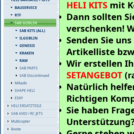
HELI KITS
mit 
BAUSERVICE
Dann sollten Si
RTF
SAB GOBLIN
verschenken! W
SAB KITS (ALL)
Senden Sie uns 
ILGOBLIN
GENESIS
Artikelliste bz
KRAKEN
Wir erstellen 
RAW
SAB PARTS
SETANGEBOT
(r
SAB Discontinued
Mikado
Natürlich helfe
SHAPE HELI
Richtigen Kom
ESKY
HELI ERSATZTEILE
Sie haben Frag
SAB AVIO / RC JETS
Unterstützung
Multicopter
Boote
Gerne stehen w