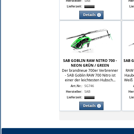
Hersteller:
SAB
Her
Lieferzeit:
Lie
Details
SAB GOBLIN RAW NITRO 700 -
SAB 
NEON GRÜN / GREEN
Der brandneue 700er Verbrenner
RAW 
- SAB Goblin RAW 700 Nitro ist
Haube
einer der leichtesten Hubsch...
Weiß 
Art.Nr.:
SG746
Hersteller:
SAB
Her
Lieferzeit:
Lie
Details