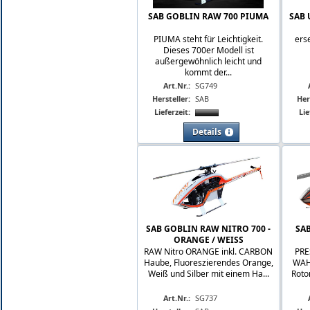
SAB GOBLIN RAW 700 PIUMA
SAB 
PIUMA steht für Leichtigkeit.
ers
Dieses 700er Modell ist
außergewöhnlich leicht und
kommt der...
Art.Nr.:
SG749
Hersteller:
SAB
Her
Lieferzeit:
Lie
Details
SAB GOBLIN RAW NITRO 700 -
SA
ORANGE / WEISS
RAW Nitro ORANGE inkl. CARBON
PRE
Haube, Fluoreszierendes Orange,
WAH
Weiß und Silber mit einem Ha...
Rotor
Art.Nr.:
SG737