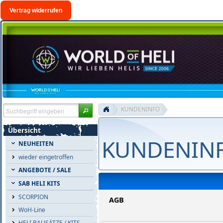
Vertrag widerrufen
KUNDENINFO
Übersicht
KUNDENIN
NEUHEITEN
wieder eingetroffen
ANGEBOTE / SALE
SAB HELI KITS
SCORPION
AGB
WoH-Line
HELI BAUSÄTZE / KITS