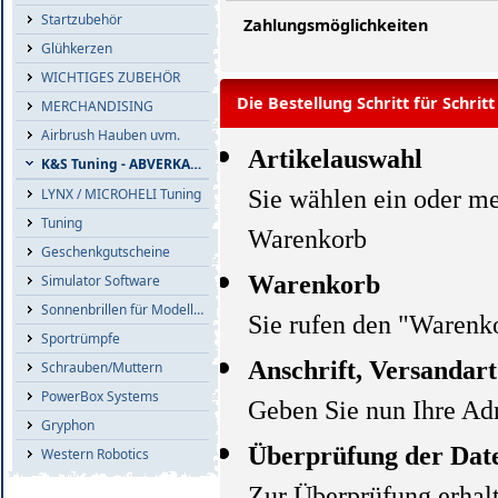
Startzubehör
Zahlungsmöglichkeiten
Glühkerzen
WICHTIGES ZUBEHÖR
Die Bestellung Schritt für Schritt
MERCHANDISING
Airbrush Hauben uvm.
Artikelauswahl
K&S Tuning - ABVERKAUF
Sie wählen ein oder me
LYNX / MICROHELI Tuning
Tuning
Warenkorb
Geschenkgutscheine
Warenkorb
Simulator Software
Sonnenbrillen für Modellflieger
Sie rufen den "Warenko
Sportrümpfe
Anschrift, Versandar
Schrauben/Muttern
PowerBox Systems
Geben Sie nun Ihre Adr
Gryphon
Überprüfung der Dat
Western Robotics
Zur Überprüfung erhalt