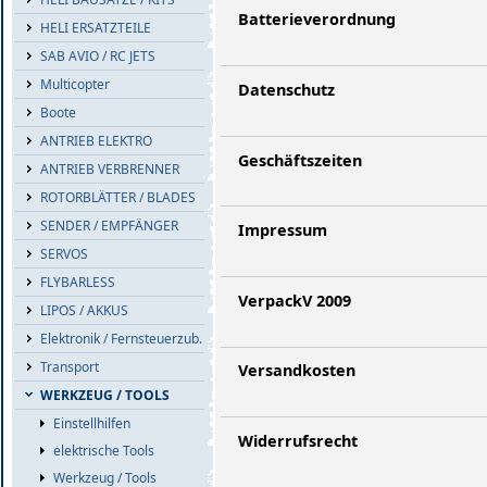
Batterieverordnung
HELI ERSATZTEILE
SAB AVIO / RC JETS
Multicopter
Datenschutz
Boote
ANTRIEB ELEKTRO
Geschäftszeiten
ANTRIEB VERBRENNER
ROTORBLÄTTER / BLADES
SENDER / EMPFÄNGER
Impressum
SERVOS
FLYBARLESS
VerpackV 2009
LIPOS / AKKUS
Elektronik / Fernsteuerzub.
Transport
Versandkosten
WERKZEUG / TOOLS
Einstellhilfen
Widerrufsrecht
elektrische Tools
Werkzeug / Tools