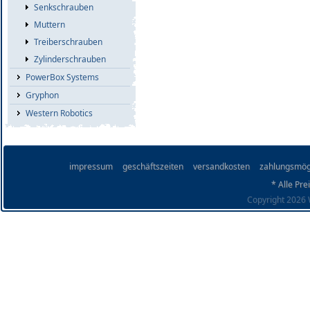
Senkschrauben
Muttern
Treiberschrauben
Zylinderschrauben
PowerBox Systems
Gryphon
Western Robotics
impressum
geschäftszeiten
versandkosten
zahlungsmög
* Alle Pre
Copyright 2026 