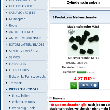
Zylinderschrauben
HELI ERSATZTEILE
SAB AVIO / RC JETS
3 Produkte in Madenschrauben
Multicopter
Boote
Madenschraube M3x3
ANTRIEB ELEKTRO
ANTRIEB VERBRENNER
ROTORBLÄTTER / BLADES
SENDER / EMPFÄNGER
SERVOS
Madenschraube M3x3
Art.Nr.:
2531-001
FLYBARLESS
Hersteller:
Hirobo
LIPOS / AKKUS
Lieferzeit:
lagernd
Elektronik / Fernsteuerzub.
4
,
27
EUR
*
Transport
Details
WERKZEUG / TOOLS
Einstellhilfen
Hinweis
elektrische Tools
Für Madenschrauben gilt:
nach jedem Lös
Werkzeug / Tools
Madenschraube, welche sich nicht mehr l