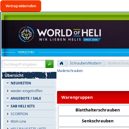
Vertrag widerrufen
Schrauben/Muttern
Madenschra
Madenschrauben
Übersicht
NEUHEITEN
wieder eingetroffen
Warengruppen
ANGEBOTE / SALE
SAB HELI KITS
Blatthalterschrauben
SCORPION
Senkschrauben
WoH-Line
HELI BAUSÄTZE / KITS