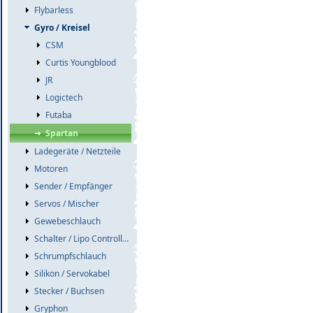
Flybarless
Gyro / Kreisel
CSM
Curtis Youngblood
JR
Logictech
Futaba
Spartan
Ladegeräte / Netzteile
Motoren
Sender / Empfänger
Servos / Mischer
Gewebeschlauch
Schalter / Lipo Controller / Akkuweichen
Schrumpfschlauch
Silikon / Servokabel
Stecker / Buchsen
Gryphon