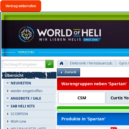
Vertrag widerrufen
Elektronik / Fernsteuerzub.
Gyro /
Zurück
Übersicht
NEUHEITEN
Warengruppen neben 'Spartan'
wieder eingetroffen
CSM
Curtis Y
ANGEBOTE / SALE
SAB HELI KITS
SCORPION
Produkte in 'Spartan'
WoH-Line
HELI BAUSÄTZE / KITS