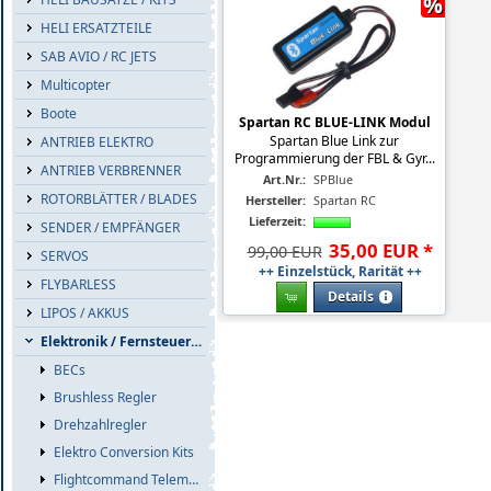
%
HELI ERSATZTEILE
SAB AVIO / RC JETS
Multicopter
Boote
Spartan RC BLUE-LINK Modul
Spartan Blue Link zur
ANTRIEB ELEKTRO
Programmierung der FBL & Gyr...
ANTRIEB VERBRENNER
Art.Nr.:
SPBlue
ROTORBLÄTTER / BLADES
Hersteller:
Spartan RC
Lieferzeit:
SENDER / EMPFÄNGER
35
,
00
EUR
*
99,00 EUR
SERVOS
++ Einzelstück, Rarität ++
FLYBARLESS
Details
LIPOS / AKKUS
Elektronik / Fernsteuerzub.
BECs
Brushless Regler
Drehzahlregler
Elektro Conversion Kits
Flightcommand Telemetrie