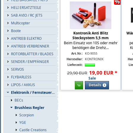
%
HELI ERSATZTEILE
SAB AVIO / RC JETS
Multicopter
Boote
Kontronik Anti Blitz
Wär
Stecksystem 5,5 mm
ANTRIEB ELEKTRO
Beim Einsatz von 10S oder mehr
pe
ANTRIEB VERBRENNER
benötigen die Drehz...
K
Art.Nr.:
KO-9055
ROTORBLÄTTER / BLADES
Hersteller:
KONTRONIK
Her
SENDER / EMPFÄNGER
Lieferzeit:
Lie
SERVOS
19
,
00
EUR
*
29,90 EUR
FLYBARLESS
Sale
LIPOS / AKKUS
Details
Elektronik / Fernsteuerzub.
BECs
Brushless Regler
Scorpion
YGE
Castle Creations