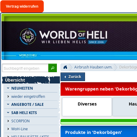
Vertrag widerrufen
Airbrush Hauben uvm.
Dekorbög
Zurück
Übersicht
NEUHEITEN
Warengruppen neben 'Dekorbög
wieder eingetroffen
Diverses
Ha
ANGEBOTE / SALE
SAB HELI KITS
SCORPION
WoH-Line
Produkte in 'Dekorbögen'
HELI BAUSÄTZE / KITS