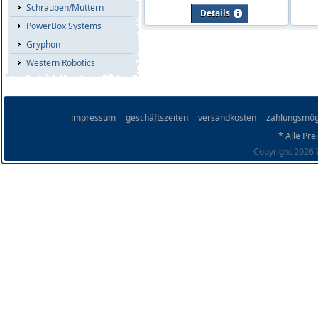
Schrauben/Muttern
Details
PowerBox Systems
Gryphon
Western Robotics
impressum
geschäftszeiten
versandkosten
zahlungsmög
* Alle Pre
Copyright 2026 