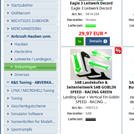
Eagle 3 Leitwerk Decord
Startzubehör
Eagle 3 Leitwerk Decord
Glühkerzen
Art.Nr.:
0414-334
Hersteller:
Hirobo
Her
WICHTIGES ZUBEHÖR
Lieferzeit:
Lie
MERCHANDISING
29
,
97
EUR
*
Airbrush Hauben uvm.
Details
Hauben
%
Heckrohre
Leitwerke / Landegestelle
Dekorbögen
Diverses
SAB Landekufen &
SA
K&S Tuning - ABVERKAUF
Seitenleitwerk SAB GOBLIN
Buc
LYNX / MICROHELI Tuning
SPEED - RACING GREEN
Landing Gear + Vertical Fin Goblin
zw
Tuning
SPEED - RACING ...
de
Geschenkgutscheine
Art.Nr.:
H9015-S
Hersteller:
SAB
Her
Simulator Software
Lieferzeit:
Lie
Sonnenbrillen für Modellflieger
Sportrümpfe