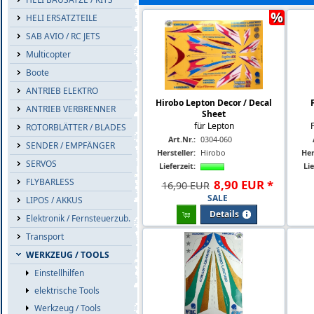
%
HELI ERSATZTEILE
SAB AVIO / RC JETS
Multicopter
Boote
ANTRIEB ELEKTRO
Hirobo Lepton Decor / Decal
ANTRIEB VERBRENNER
Sheet
für Lepton
ROTORBLÄTTER / BLADES
Art.Nr.:
0304-060
SENDER / EMPFÄNGER
Hersteller:
Hirobo
Her
SERVOS
Lieferzeit:
Lie
FLYBARLESS
8
,
90
EUR
*
16,90 EUR
SALE
LIPOS / AKKUS
Details
Elektronik / Fernsteuerzub.
Transport
WERKZEUG / TOOLS
Einstellhilfen
elektrische Tools
Werkzeug / Tools