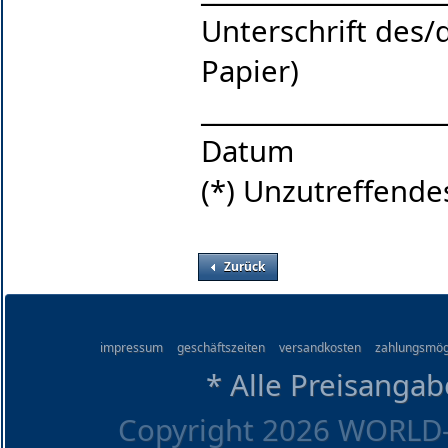
Unterschrift des/
Papier)
___________________
Datum
(*) Unzutreffende
Zurück
impressum
geschäftszeiten
versandkosten
zahlungsmög
* Alle Preisangab
Copyright 2026 WORLD-O