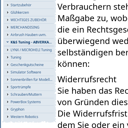
Verbrauchern steh
Startzubehör
Glühkerzen
Maßgabe zu, wobei
WICHTIGES ZUBEHÖR
die ein Rechtsges
MERCHANDISING
Airbrush Hauben uvm.
überwiegend wede
K&S Tuning - ABVERKAUF
selbständigen ber
LYNX / MICROHELI Tuning
Tuning
können:
Geschenkgutscheine
Simulator Software
Widerrufsrecht
Sonnenbrillen für Modellflieger
Sportrümpfe
Sie haben das Re
Schrauben/Muttern
von Gründen dies
PowerBox Systems
Gryphon
Die Widerrufsfris
Western Robotics
dem Sie oder ein 