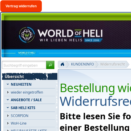
Vertrag widerrufen
KUNDENINFO
Widerrufsrecht
Übersicht
Bestellung w
NEUHEITEN
wieder eingetroffen
Widerrufsre
ANGEBOTE / SALE
SAB HELI KITS
Bitte lesen Sie 
SCORPION
WoH-Line
einer Bestellun
HELI BAUSÄTZE / KITS