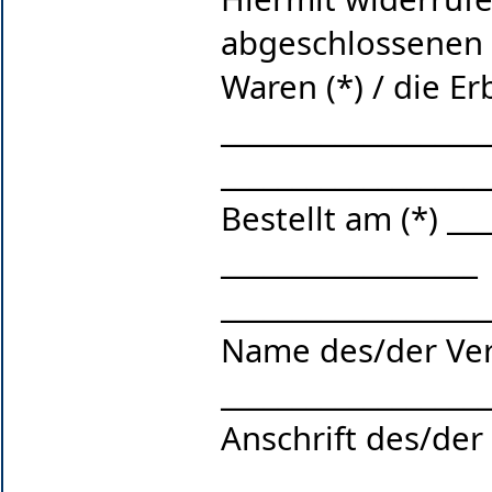
abgeschlossenen 
Waren (*) / die E
___________________
___________________
Bestellt am (*) __
__________________
___________________
Name des/der Ver
___________________
Anschrift des/der
___________________