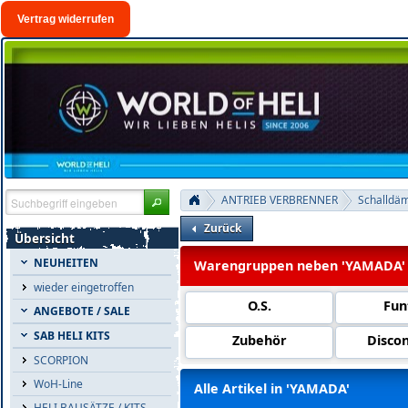
Vertrag widerrufen
ANTRIEB VERBRENNER
Schalldä
Zurück
Übersicht
NEUHEITEN
Warengruppen neben 'YAMADA'
wieder eingetroffen
O.S.
Fun
ANGEBOTE / SALE
SAB HELI KITS
Zubehör
Disco
SCORPION
WoH-Line
Alle Artikel in 'YAMADA'
HELI BAUSÄTZE / KITS