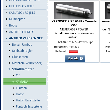
HELI ERSATZTEILE
SAB AVIO / RC JETS
Multicopter
YS POWER PIPE 60SR / Yamada
Yama
YS60
Boote
NEUER 60SR POWER
der 
ANTRIEB ELEKTRO
Schalldämpfer von Yamada -
v
entwic...
ANTRIEB VERBRENNER
Art.Nr.:
YS60SR-Power-Pipe
Benzin Umbau
Hersteller:
Yamada
Her
Drehzahlregler
Lieferzeit:
Lie
Glühkerzen
Details
Motoren (Verbrenner)
Schalldämpfer
O.S.
YAMADA
Funtech
Hatori
Hatori Ersatzteile
Funtech Ersatzteile