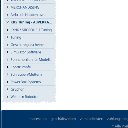
MERCHANDISING
Airbrush Hauben uvm.
K&S Tuning - ABVERKAUF
LYNX / MICROHELI Tuning
Tuning
Geschenkgutscheine
Simulator Software
Sonnenbrillen für Modellflieger
Sportrümpfe
Schrauben/Muttern
PowerBox Systems
Gryphon
Western Robotics
impressum
geschäftszeiten
versandkosten
zahlungsmög
* Alle Pre