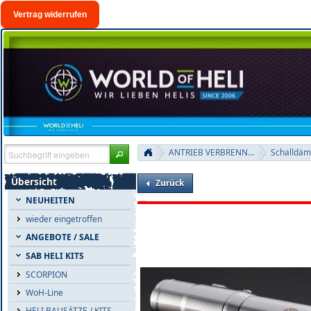
Vertrag widerrufen
ANTRIEB VERBRENNER
Übersicht
Zurück
NEUHEITEN
wieder eingetroffen
ANGEBOTE / SALE
SAB HELI KITS
SCORPION
WoH-Line
HELI BAUSÄTZE / KITS