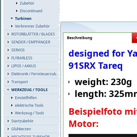
Zubehör
Discontinued
Turbinen
Verbrenner Zubehör
ROTORBLÄTTER / BLADES
Beschreibung
SENDER / EMPFÄNGER
designed for 
SERVOS
FLYBARLESS
91SRX Tareq
LIPOS / AKKUS
Elektronik / Fernsteuerzub.
weight: 230g
Transport
WERKZEUG / TOOLS
length: 325
Einstellhilfen
elektrische Tools
Beispielfoto m
Werkzeug / Tools
Motor:
Startzubehör
Glühkerzen
WICHTIGES ZUBEHÖR