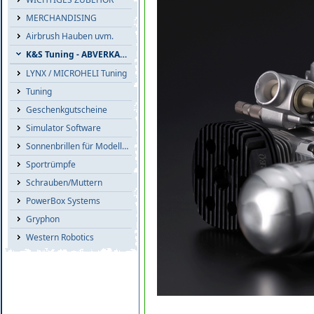
MERCHANDISING
Airbrush Hauben uvm.
K&S Tuning - ABVERKAUF
LYNX / MICROHELI Tuning
Tuning
Geschenkgutscheine
Simulator Software
Sonnenbrillen für Modellflieger
Sportrümpfe
Schrauben/Muttern
PowerBox Systems
Gryphon
Western Robotics