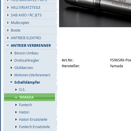
HELI ERSATZTEILE
SAB AVIO / RC JETS
Multicopter
Boote
ANTRIEB ELEKTRO
ANTRIEB VERBRENNER
Benzin Umbau
yamada-power-pipe.jpg
Art.Nr.:
YS96SRX-Pow
Drehzahlregler
Hersteller:
Yamada
Glühkerzen
Motoren (Verbrenner)
Schalldämpfer
O.S.
YAMADA
Funtech
Hatori
Hatori Ersatzteile
Funtech Ersatzteile