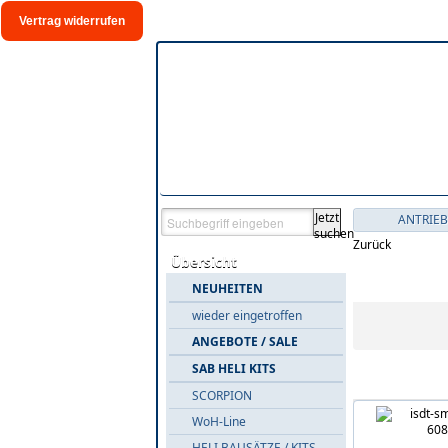
Vertrag widerrufen
Jetzt
ANTRIEB
suchen
Zurück
Übersicht
Warengrup
NEUHEITEN
wieder eingetroffen
ANGEBOTE / SALE
SAB HELI KITS
Alle Artikel
SCORPION
WoH-Line
HELI BAUSÄTZE / KITS