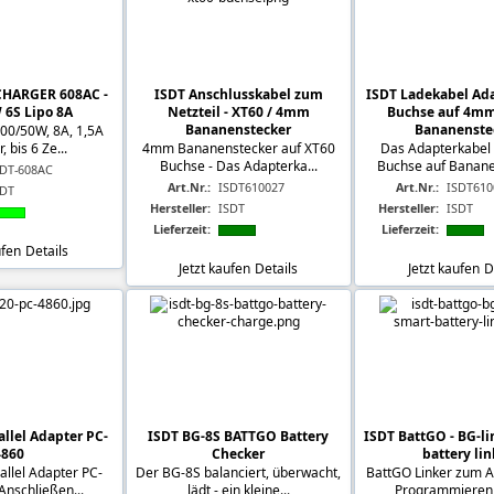
CHARGER 608AC -
ISDT Anschlusskabel zum
ISDT Ladekabel Ada
 6S Lipo 8A
Netzteil - XT60 / 4mm
Buchse auf 4m
Bananenstecker
Bananenste
200/50W, 8A, 1,5A
, bis 6 Ze...
4mm Bananenstecker auf XT60
Das Adapterkabel
Buchse - Das Adapterka...
Buchse auf Banane
SDT-608AC
Art.Nr.:
ISDT610027
Art.Nr.:
ISDT610
SDT
Hersteller:
ISDT
Hersteller:
ISDT
Lieferzeit:
Lieferzeit:
ufen
Details
Jetzt kaufen
Details
Jetzt kaufen
D
allel Adapter PC-
ISDT BG-8S BATTGO Battery
ISDT BattGO - BG-li
4860
Checker
battery lin
allel Adapter PC-
Der BG-8S balanciert, überwacht,
BattGO Linker zum 
nschließen...
lädt - ein kleine...
Programmieren d