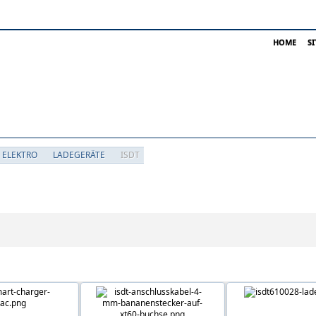
HOME
S
 ELEKTRO
LADEGERÄTE
ISDT
pen neben 'ISDT'
 in 'ISDT'