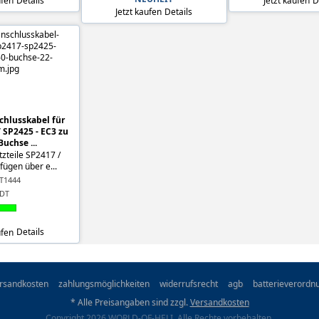
ufen
Details
Jetzt kaufen
D
Jetzt kaufen
Details
chlusskabel für
 SP2425 - EC3 zu
uchse ...
zteile SP2417 /
ügen über e...
T1444
SDT
ufen
Details
rsandkosten
zahlungsmöglichkeiten
widerrufsrecht
agb
batterieverordn
* Alle Preisangaben sind zzgl.
Versandkosten
Copyright 2026 WORLD-OF-HELI. Alle Rechte vorbehalten.