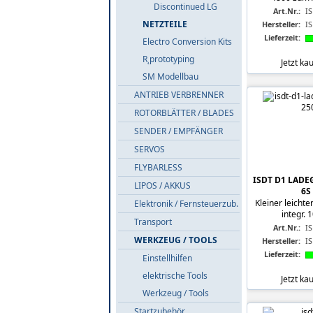
Discontinued LG
Art.Nr.:
I
NETZTEILE
Hersteller:
I
Lieferzeit:
Electro Conversion Kits
R˛prototyping
Jetzt ka
SM Modellbau
ANTRIEB VERBRENNER
ROTORBLÄTTER / BLADES
SENDER / EMPFÄNGER
SERVOS
FLYBARLESS
ISDT D1 LADEG
LIPOS / AKKUS
6S
Kleiner leicht
Elektronik / Fernsteuerzub.
integr. 
Transport
Art.Nr.:
I
WERKZEUG / TOOLS
Hersteller:
I
Lieferzeit:
Einstellhilfen
elektrische Tools
Jetzt ka
Werkzeug / Tools
Startzubehör