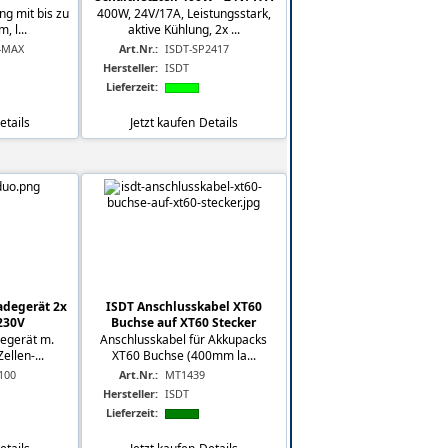
ng mit bis zu
400W, 24V/17A, Leistungsstark,
, l...
aktive Kühlung, 2x ...
-MAX
Art.Nr.:
ISDT-SP2417
Hersteller:
ISDT
Lieferzeit:
etails
Jetzt kaufen
Details
degerät 2x
ISDT Anschlusskabel XT60
230V
Buchse auf XT60 Stecker
degerät m.
Anschlusskabel für Akkupacks
ellen-...
XT60 Buchse (400mm la...
100
Art.Nr.:
MT1439
Hersteller:
ISDT
Lieferzeit: