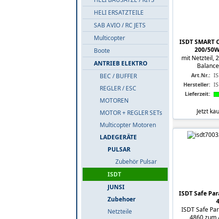
HELI ERSATZTEILE
SAB AVIO / RC JETS
Multicopter
ISDT SMART 
200/50W
Boote
mit Netzteil, 
ANTRIEB ELEKTRO
Balancer
Art.Nr.:
I
BEC / BUFFER
Hersteller:
I
REGLER / ESC
Lieferzeit:
MOTOREN
Jetzt ka
MOTOR + REGLER SETs
Multicopter Motoren
LADEGERÄTE
PULSAR
Zubehör Pulsar
ISDT
JUNSI
ISDT Safe Par
Zubehoer
ISDT Safe Par
Netzteile
4860 zum A