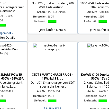
SB-C
Nur 120g, und winzig klein, 200
1000 Watt Ladeleistu
es Ladegerät mit
Watt Ladeleistung ...
30A Ladestrom
eleistung v...
Art.Nr.:
ISDT-Q6-Nano
Art.Nr.:
ISDT-Q8
SDT-PD60-S
Hersteller:
ISDT
Hersteller:
ISDT
SDT
Lieferzeit:
Lieferzeit:
Jetzt kaufen
Details
Jetzt kaufen
D
 @ WOH -
ufen
Details
5 SMART POWER
ISDT SMART CHARGER UC4 -
KAVAN C100 Duo La
l 600W - 24V/25A
18W, 4x1S Lipo
500W 12V / 
, Leistungsstark,
Der UC4 Smartcharger von iSDT
2-Kanal-Schnellla
hlung, 2x ...
ist ein sehr kleiner...
Balancern 1-16-Z
SDT-SP2425
Art.Nr.:
ISDT-UC4
Art.Nr.:
KAV34.1
SDT
Hersteller:
ISDT
Hersteller:
Kavan
Lieferzeit:
Lieferzeit:
* NEUHEIT *