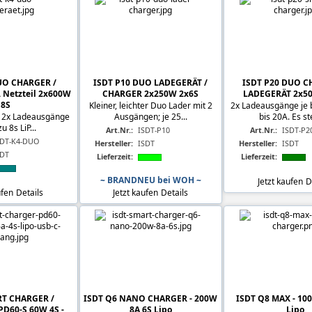
UO CHARGER /
ISDT P10 DUO LADEGERÄT /
ISDT P20 DUO C
 Netzteil 2x600W
CHARGER 2x250W 2x6S
LADEGERÄT 2x5
8S
Kleiner, leichter Duo Lader mit 2
2x Ladeausgänge je b
l, 2x Ladeausgänge
Ausgängen; je 25...
bis 20A. Es st
zu 8s LiP...
Art.Nr.:
ISDT-P10
Art.Nr.:
ISDT-P2
SDT-K4-DUO
Hersteller:
ISDT
Hersteller:
ISDT
SDT
Lieferzeit:
Lieferzeit:
~ BRANDNEU bei WOH ~
Jetzt kaufen
D
ufen
Details
Jetzt kaufen
Details
RT CHARGER /
ISDT Q6 NANO CHARGER - 200W
ISDT Q8 MAX - 10
D60-S 60W 4S -
8A 6S Lipo
Lipo