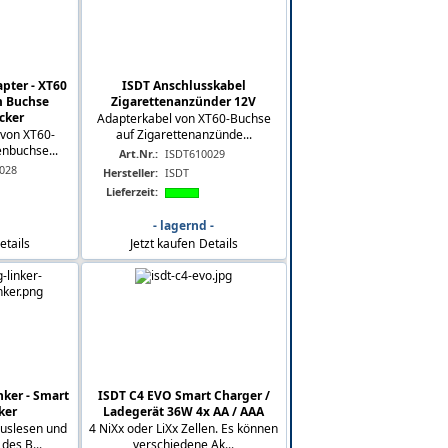
pter - XT60
ISDT Anschlusskabel
m Buchse
Zigarettenanzünder 12V
cker
Adapterkabel von XT60-Buchse
 von XT60-
auf Zigarettenanzünde...
nbuchse...
Art.Nr.:
ISDT610029
028
Hersteller:
ISDT
Lieferzeit:
- lagernd -
etails
Jetzt kaufen
Details
nker - Smart
ISDT C4 EVO Smart Charger /
ker
Ladegerät 36W 4x AA / AAA
Auslesen und
4 NiXx oder LiXx Zellen. Es können
es B...
verschiedene Ak...