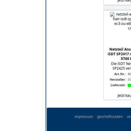
Jetzt ka
Netzteil Ans
iSDT SP2417 /
XT60 B
Die iSDT Net
SP2425 verf
Art.Nr.:
M
Hersteller:
I
Lieferzeit:
Jetzt ka
impressum
geschäftszeiten
ve