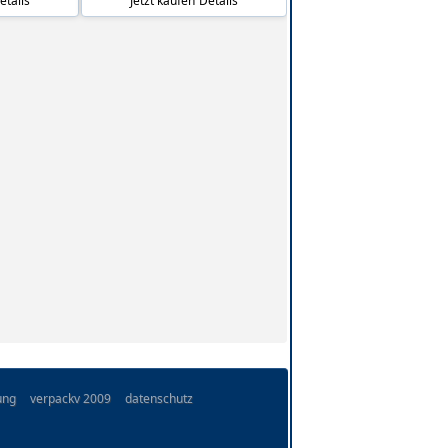
etails
Jetzt kaufen
Details
ung
verpackv 2009
datenschutz