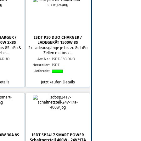
HARGER /
ISDT P30 DUO CHARGER /
00W 2x8S
LADEGERÄT 1500W 8S
is 8S LiPo &
2x Ladeausgänge je bis zu 8s LiPo
ehe...
Zellen mit bis z...
0-DUO
Art.Nr.:
ISDT-P30-DUO
Hersteller:
ISDT
Lieferzeit:
etails
Jetzt kaufen
Details
00W 30A 8S
ISDT SP2417 SMART POWER
Schaltnetzteil 400W - 24V/17A