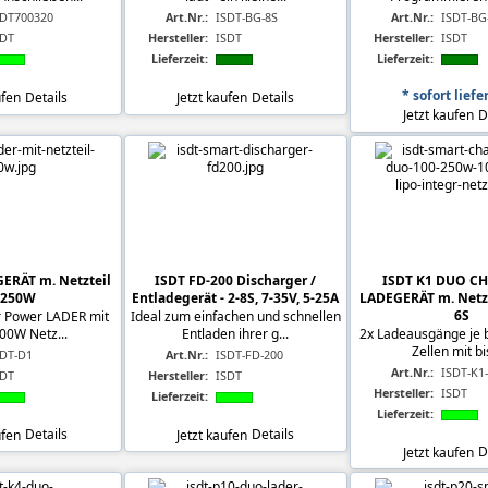
SDT700320
Art.Nr.:
ISDT-BG-8S
Art.Nr.:
ISDT-BG-
SDT
Hersteller:
ISDT
Hersteller:
ISDT
Lieferzeit:
Lieferzeit:
* sofort liefe
ufen
Details
Jetzt kaufen
Details
Jetzt kaufen
D
ERÄT m. Netzteil
ISDT FD-200 Discharger /
ISDT K1 DUO CH
 250W
Entladegerät - 2-8S, 7-35V, 5-25A
LADEGERÄT m. Netz
6S
er Power LADER mit
Ideal zum einfachen und schnellen
100W Netz...
Entladen ihrer g...
2x Ladeausgänge je b
Zellen mit bis
SDT-D1
Art.Nr.:
ISDT-FD-200
Art.Nr.:
ISDT-K1
SDT
Hersteller:
ISDT
Hersteller:
ISDT
Lieferzeit:
Lieferzeit:
ufen
Details
Jetzt kaufen
Details
Jetzt kaufen
D