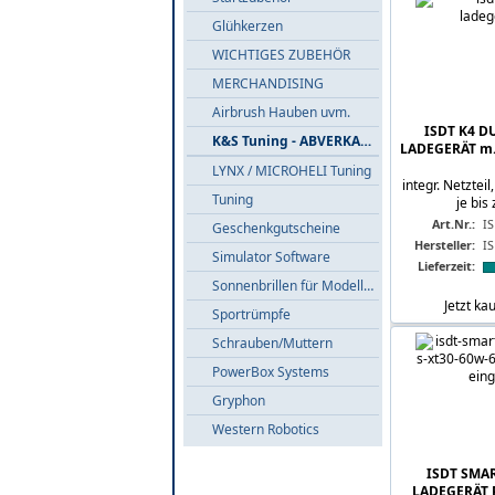
Glühkerzen
WICHTIGES ZUBEHÖR
MERCHANDISING
Airbrush Hauben uvm.
ISDT K4 D
K&S Tuning - ABVERKAUF
LADEGERÄT m.
LYNX / MICROHELI Tuning
integr. Netztei
Tuning
je bis 
Art.Nr.:
I
Geschenkgutscheine
Hersteller:
I
Simulator Software
Lieferzeit:
Sonnenbrillen für Modellflieger
Jetzt ka
Sportrümpfe
Schrauben/Muttern
PowerBox Systems
Gryphon
Western Robotics
ISDT SMA
LADEGERÄT P