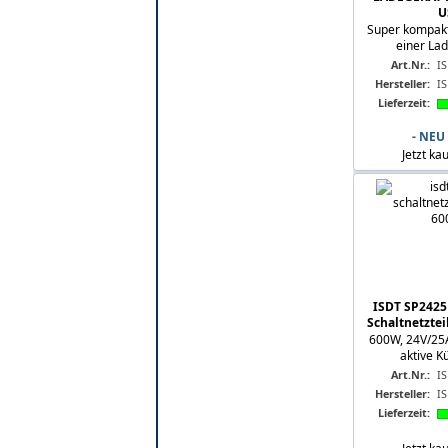
U
Super kompakt
einer Lad
Art.Nr.:
I
Hersteller:
I
Lieferzeit:
- NEU
Jetzt ka
ISDT SP242
Schaltnetztei
600W, 24V/25A
aktive Kü
Art.Nr.:
I
Hersteller:
I
Lieferzeit: