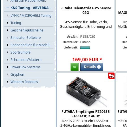
Airbrush Hauben uvm.
K&S Tuning - ABVERKAUF
Futaba Telemetrie GPS Sensor
02G
MAGN
LYNX / MICROHELI Tuning
GPS-Sensor für Höhe, Vario,
Dr
Tuning
Geschwindigkeit, Entfernung und
Meßbe
Geschenkgutscheine
...
Art.Nr.:
P-SBS/02G
Simulator Software
Hersteller:
Futaba
Her
Sonnenbrillen für Modellflieger
Lieferzeit:
Lie
Sportrümpfe
169
,
00
EUR
*
Schrauben/Muttern
Details
PowerBox Systems
%
Gryphon
Western Robotics
FUTABA Empfänger R7206SB
FUTA
FASSTest, 2.4GHz
Der R7206SB ist ein FASSTest-
mit D
2,4GHz-kompatibler Empfänger.
FA