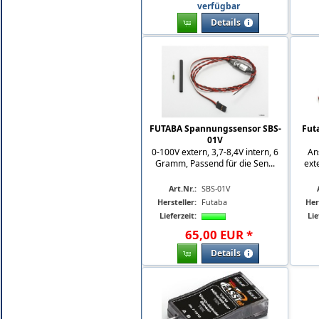
verfügbar
Details
FUTABA Spannungssensor SBS-
Fut
01V
0-100V extern, 3,7-8,4V intern, 6
An
Gramm, Passend für die Sen...
ext
Art.Nr.:
SBS-01V
Hersteller:
Futaba
Her
Lieferzeit:
Lie
65
,
00
EUR
*
Details