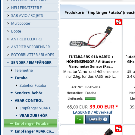
HELI ERSATZTEILE
Produkte in 'Empfänger Futaba' (neuste
SAB AVIO / RC JETS
%
Multicopter
Boote
ANTRIEB ELEKTRO
ANTRIEB VERBRENNER
ROTORBLÄTTER / BLADES
FUTABA SBS-01A VARIO +
Futa
HÖHENSENSOR / Altitude +
GHz 
SENDER / EMPFÄNGER
Variometer Sensor (Fas...
Telemetrie
Miniatur Vario- und Höhensensor
Ultra
nur 2,6g, für das FASSTest-T...
2,4 
Futaba
Zubehör Futaba
Art.Nr.:
P-SBS-01A
Hersteller:
Futaba
Her
Senderzubehör
Lieferzeit:
Lie
VBAR CONTROL
39
,
00
EUR
*
65,00 EUR
39
Empfänger VBAR Control
LAGERND / Abverkauf
VBAR ZUBEHÖR
Details
Empfänger Futaba
%
Empfänger VBAR Control