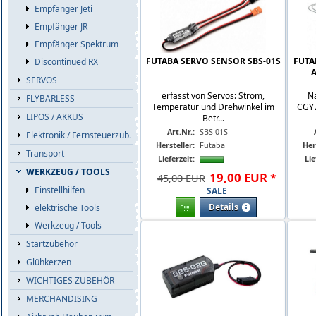
Empfänger Jeti
Empfänger JR
Empfänger Spektrum
FUTABA SERVO SENSOR SBS-01S
FUTAB
Discontinued RX
A
SERVOS
erfasst von Servos: Strom,
Na
FLYBARLESS
Temperatur und Drehwinkel im
CGY7
LIPOS / AKKUS
Betr...
Art.Nr.:
SBS-01S
Elektronik / Fernsteuerzub.
Hersteller:
Futaba
Her
Transport
Lieferzeit:
Lie
WERKZEUG / TOOLS
19
,
00
EUR
*
45,00 EUR
Einstellhilfen
SALE
Details
elektrische Tools
Werkzeug / Tools
Startzubehör
Glühkerzen
WICHTIGES ZUBEHÖR
MERCHANDISING