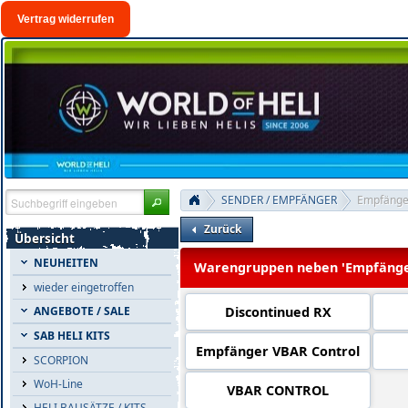
Vertrag widerrufen
SENDER / EMPFÄNGER
Empfänge
Zurück
Übersicht
NEUHEITEN
Warengruppen neben 'Empfänge
wieder eingetroffen
Discontinued RX
ANGEBOTE / SALE
SAB HELI KITS
Empfänger VBAR Control
SCORPION
WoH-Line
VBAR CONTROL
HELI BAUSÄTZE / KITS