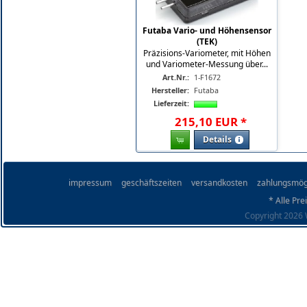
Futaba Vario- und Höhensensor
(TEK)
Präzisions-Variometer, mit Höhen
und Variometer-Messung über...
Art.Nr.:
1-F1672
Hersteller:
Futaba
Lieferzeit:
215
,
10
EUR
*
Details
impressum
geschäftszeiten
versandkosten
zahlungsmög
* Alle Pre
Copyright 2026 