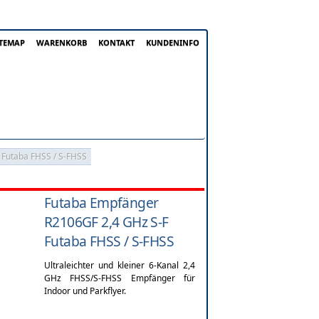
ITEMAP
WARENKORB
KONTAKT
KUNDENINFO
 Futaba FHSS / S-FHSS
Futaba Empfänger
R2106GF 2,4 GHz S-F
Futaba FHSS / S-FHSS
Ultraleichter und kleiner 6-Kanal 2,4
GHz FHSS/S-FHSS Empfänger für
Indoor und Parkflyer.