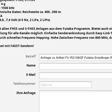
 4 g
: 1500 kHz
hnische Daten: Reichweite ca. 400...500 m
mA
8...7,4 Volt (4-5 Nx, 2 LiFe, 2 LiPo)
 allen FHSS und S-FHSS Anlagen aus dem Futaba Programm. Bietet auch ei
ellung für alle Kanäle möglich. Einfache Senderanbindung durch Easy-Link
durch schnelles Frequenz Hopping. Hohe Zwischen-Frequenz von 800 MHz, 
el mit FASST-Sendern!
Betreff
Name
E-Mail
Telefonnummer
Ihre Anfrage