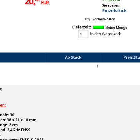
20
,
EUR
Sie sparen:
Einzelstück
zzgl.
Versandkosten
Lieferzeit:
kleine Menge
In den Warenkorb
Ab Stück
Preis:St
1
ng
en:
näle: 30
n: 38 x 21 x 10 mm
nge: 2 cm
nd: 2,4GHz FHSS
6
gssystem: FHSS, S-FHSS