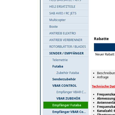
HELI ERSATZTEILE
SAB AVIO / RC JETS
Multicopter
Boote
ANTRIEB ELEKTRO
Rabatte
ANTRIEB VERBRENNER
ROTORBLÄTTER / BLADES
SENDER / EMPFÄNGER
Neuer Rabatt
Telemetrie
Futaba
Zubehör Futaba
Beschreibu
Anfrage
Senderzubehör
VBAR CONTROL
Technische Dat
Empfänger VBAR Control
Frequenzka
VBAR ZUBEHÖR
Abmessunge
Antennenlä
Empfänger Futaba
Frequenzba
Kanalzahl: 
Empfänger VBAR Control
Übertragun