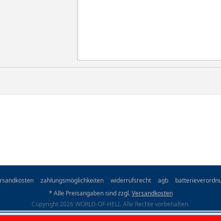
rsandkosten
zahlungsmöglichkeiten
widerrufsrecht
agb
batterieverordn
* Alle Preisangaben sind zzgl.
Versandkosten
Copyright 2026 WORLD-OF-HELI. Alle Rechte vorbehalten.