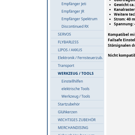
Empfänger Jeti
Gewicht ca.:
Kanalraster
Empfänger JR
Weitere tec
Empfänger Spektrum
Strom: 40 
Spannung: 4,
Discontinued RX
SERVOS
Kompatibel mit
Failsafe Einst
FLYBARLESS
Störsignalen 
LIPOS / AKKUS
Nicht kompatib
Elektronik / Fernsteuerzub.
Transport
WERKZEUG / TOOLS
Einstellhilfen
elektrische Tools
Werkzeug / Tools
Startzubehör
Glühkerzen
WICHTIGES ZUBEHÖR
MERCHANDISING