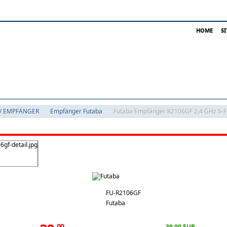
HOME
S
/ EMPFÄNGER
Empfänger Futaba
Futaba Empfänger R2106GF 2,4 GHz S-F
FU-R2106GF
Futaba
00
39,00 EUR