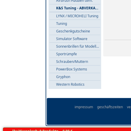
Airbrush Hauben uvm.
K&S Tuning - ABVERKAUF
LYNX / MICROHELI Tuning
Tuning
Geschenkgutscheine
Simulator Software
Sonnenbrillen für Modellflieger
Sportrümpfe
Schrauben/Muttern
PowerBox Systems
Gryphon
Western Robotics
impressum
geschäftszeiten
ve