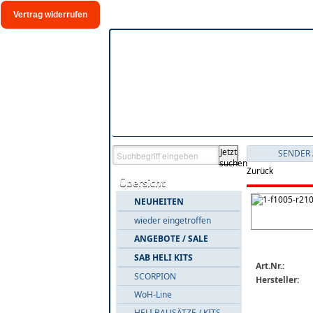
Vertrag widerrufen
Jetzt
SENDER 
suchen
Zurück
Übersicht
NEUHEITEN
wieder eingetroffen
ANGEBOTE / SALE
SAB HELI KITS
Art.Nr.:
SCORPION
Hersteller:
WoH-Line
HELI BAUSÄTZE / KITS