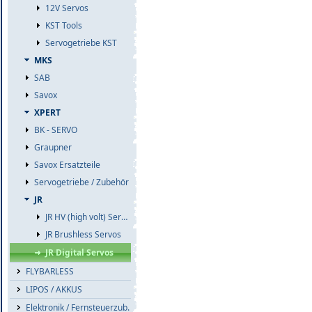
12V Servos
KST Tools
Servogetriebe KST
MKS
SAB
Savox
XPERT
BK - SERVO
Graupner
Savox Ersatzteile
Servogetriebe / Zubehör
JR
JR HV (high volt) Servos
JR Brushless Servos
JR Digital Servos
FLYBARLESS
LIPOS / AKKUS
Elektronik / Fernsteuerzub.