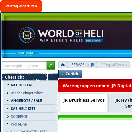
Vertrag widerrufen
SERVOS
JR
JR Digital Servos
Zurück
Übersicht
NEUHEITEN
Warengruppen neben 'JR Digital 
wieder eingetroffen
JR Brushless Servos
JR HV (h
ANGEBOTE / SALE
Se
SAB HELI KITS
SCORPION
WoH-Line
HELI BAUSÄTZE / KITS