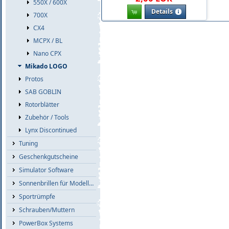
550X / 600X
Details
700X
CX4
MCPX / BL
Nano CPX
Mikado LOGO
Protos
SAB GOBLIN
Rotorblätter
Zubehör / Tools
Lynx Discontinued
Tuning
Geschenkgutscheine
Simulator Software
Sonnenbrillen für Modellflieger
Sportrümpfe
Schrauben/Muttern
PowerBox Systems