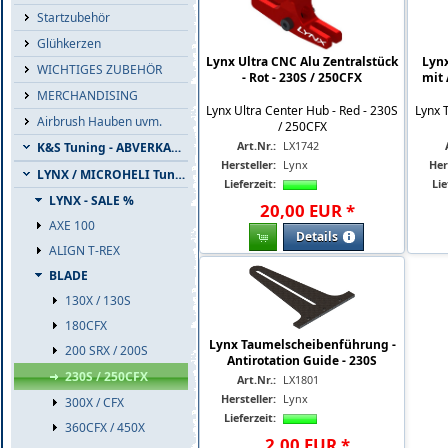
Startzubehör
Glühkerzen
Lynx Ultra CNC Alu Zentralstück
Lynx
WICHTIGES ZUBEHÖR
- Rot - 230S / 250CFX
mit 
MERCHANDISING
Lynx Ultra Center Hub - Red - 230S
Lynx 
Airbrush Hauben uvm.
/ 250CFX
Art.Nr.:
LX1742
K&S Tuning - ABVERKAUF
Hersteller:
Lynx
Her
LYNX / MICROHELI Tuning
Lieferzeit:
Lie
LYNX - SALE %
20
,
00
EUR
*
AXE 100
Details
ALIGN T-REX
BLADE
130X / 130S
180CFX
Lynx Taumelscheibenführung -
200 SRX / 200S
Antirotation Guide - 230S
230S / 250CFX
Art.Nr.:
LX1801
Hersteller:
Lynx
300X / CFX
Lieferzeit:
360CFX / 450X
2
,
00
EUR
*