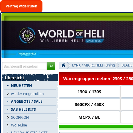
Vertrag widerrufen
LYNX / MICROHELI Tuning
BLADE
Übersicht
Warengruppen neben '230S / 25
NEUHEITEN
130X / 130S
wieder eingetroffen
ANGEBOTE / SALE
360CFX / 450X
SAB HELI KITS
MCPX / BL
SCORPION
WoH-Line
HELI BAUSÄTZE / KITS