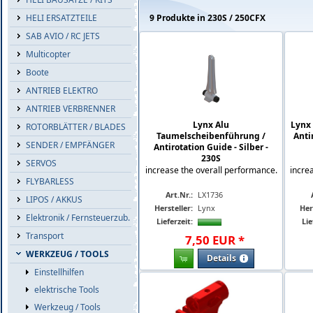
HELI ERSATZTEILE
9 Produkte in 230S / 250CFX
SAB AVIO / RC JETS
Multicopter
Boote
ANTRIEB ELEKTRO
ANTRIEB VERBRENNER
Lynx Alu
Lynx
ROTORBLÄTTER / BLADES
Taumelscheibenführung /
Anti
SENDER / EMPFÄNGER
Antirotation Guide - Silber -
230S
SERVOS
increase the overall performance.
incre
FLYBARLESS
Art.Nr.:
LX1736
LIPOS / AKKUS
Hersteller:
Lynx
Her
Elektronik / Fernsteuerzub.
Lieferzeit:
Lie
Transport
7
,
50
EUR
*
WERKZEUG / TOOLS
Details
Einstellhilfen
elektrische Tools
Werkzeug / Tools