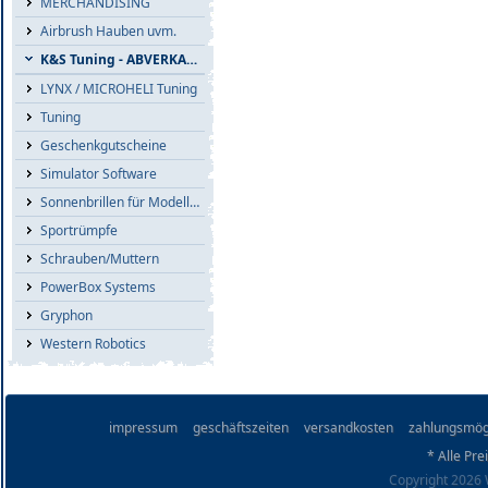
MERCHANDISING
Airbrush Hauben uvm.
K&S Tuning - ABVERKAUF
LYNX / MICROHELI Tuning
Tuning
Geschenkgutscheine
Simulator Software
Sonnenbrillen für Modellflieger
Sportrümpfe
Schrauben/Muttern
PowerBox Systems
Gryphon
Western Robotics
impressum
geschäftszeiten
versandkosten
zahlungsmög
* Alle Pre
Copyright 2026 