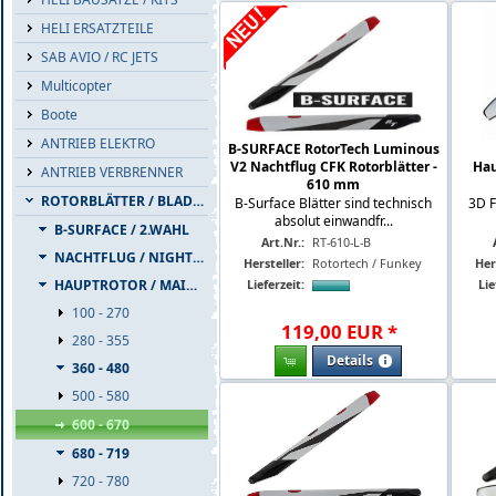
HELI ERSATZTEILE
SAB AVIO / RC JETS
Multicopter
Boote
ANTRIEB ELEKTRO
B-SURFACE RotorTech Luminous
V2 Nachtflug CFK Rotorblätter -
Hau
ANTRIEB VERBRENNER
610 mm
ROTORBLÄTTER / BLADES
B-Surface Blätter sind technisch
3D F
absolut einwandfr...
B-SURFACE / 2.WAHL
Art.Nr.:
RT-610-L-B
NACHTFLUG / NIGHTFLIGHT
Hersteller:
Rotortech / Funkey
Her
Lieferzeit:
Lie
HAUPTROTOR / MAINBLADES
100 - 270
119
,
00
EUR
*
280 - 355
Details
360 - 480
500 - 580
600 - 670
680 - 719
720 - 780