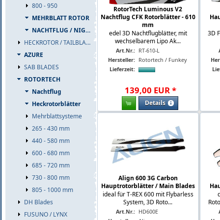
800 - 950
RotorTech Luminous V2
Nachtflug CFK Rotorblätter - 610
Hau
MEHRBLATT ROTOR
mm
NACHTFLUG / NIGHT
edel 3D Nachtflugblätter, mit
3D F
wechselbarem Lipo Ak...
HECKROTOR / TAILBLADES
Art.Nr.:
RT-610-L
AZURE
Hersteller:
Rotortech / Funkey
Her
SAB BLADES
Lieferzeit:
Lie
ROTORTECH
139
,
00
EUR
*
Nachtflug
Details
Heckrotorblätter
Mehrblattsysteme
265 - 430 mm
440 - 580 mm
600 - 680 mm
685 - 720 mm
730 - 800 mm
Align 600 3G Carbon
Hauptrotorblätter / Main Blades
Hau
805 - 1000 mm
ideal für T-REX 600 mit Flybarless
System, 3D Roto...
Roto
DH Blades
Art.Nr.:
HD600E
FUSUNO / LYNX