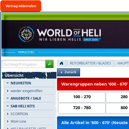
Vertrag widerrufen
ROTORBLÄTTER / BLADES
HAUPT
Zurück
Übersicht
NEUHEITEN
Warengruppen neben '600 - 670'
wieder eingetroffen
100 - 270
280 
ANGEBOTE / SALE
SAB HELI KITS
720 - 780
800 
SCORPION
WoH-Line
Alle Artikel in '600 - 670' (Neuste
HELI BAUSÄTZE / KITS