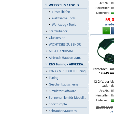
Art.Nr.:
RT
WERKZEUG / TOOLS
Hersteller:
R
Einstellhilfen
Lieferzeit:
elektrische Tools
59
,
wieder
Werkzeug / Tools
Startzubehör
Glühkerzen
WICHTIGES ZUBEHÖR
MERCHANDISING
Airbrush Hauben uvm.
K&S Tuning - ABVERKAUF
RotorTech Lu
LYNX / MICROHELI Tuning
12-24V Au
Tuning
12-24V, perfek
Geschenkgutscheine
Laden de
Art.Nr.:
R
Simulator Software
Hersteller:
R
Sonnenbrillen für Modellflieger
Lieferzeit:
Sportrümpfe
25,00 EUR
Schrauben/Muttern
//