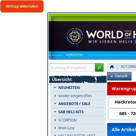
Vertrag widerrufen
ROTORBL
Zurück
Übersicht
NEUHEITEN
Warengrup
wieder eingetroffen
Heckrotor
ANGEBOTE / SALE
SAB HELI KITS
685 - 7
SCORPION
WoH-Line
Alle Artikel
HELI BAUSÄTZE / KITS