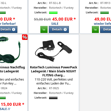
-92-L
Art.Nr.:
RT-92-L-B
Art.Nr.:
RT-9913
otortech / Funkey
Hersteller:
Rotortech / Funkey
Hersteller:
Rotorte
Lieferzeit:
Lieferzeit:
00
EUR
*
45
,
00
EUR
*
49
,
00
E
59,00 EUR
 lieferbar!
SALE
wieder lief
Details
Details
Detai
%
minous Nachtflug
RotorTech Luminous PowerPack
to Ladegerät
Ladegerät / Main blade NIGHT
FLYING charg...
tes und einfaches
110-220 Volt, perfektes und
r Fun-Key ...
einfaches Laden der Fu...
T-9924
Art.Nr.:
RT-9925
otortech / Funkey
Hersteller:
Rotortech / Funkey
Lieferzeit:
15
,
00
EUR
*
 SALE //