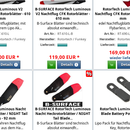
 Luminous V2
B-SURFACE RotorTech Luminous
RotorTech Lumi
Rotorblätter - 610
V2 Nachtflug CFK Rotorblätter -
Nachtflug CFK Rotorb
mm
610 mm
mm
tflugblätter, mit
B-Surface Blätter sind technisch
edel Nachtflugblätte
em Lipo Ak...
absolut einwandfr...
Flybarless, ink
-610-L
Art.Nr.:
RT-610-L-B
Art.Nr.:
RT-690-
otortech / Funkey
Hersteller:
Rotortech / Funkey
Hersteller:
Rotorte
Lieferzeit:
Lieferzeit:
169
,
00
E
00
EUR
*
119
,
00
EUR
*
wieder liefe
Details
Details
Detai
%
Luminous Nacht
B-SURFACE RotorTech Luminous
RotorTech Lumin
ter / NIGHT Tail
Nacht Heckrotorblätter / NIGHT
Blade Battery P
s - 92 mm
Tail Blade...
ahren Nachtflug
B-Surface Blätter sind technisch
Lipo Pack für Nachtflu
 aus dem Ha...
absolut einwandfr...
Key, Rotortec