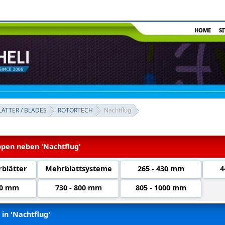
HOME
S
ÄTTER / BLADES
ROTORTECH
Nachtflug
pen neben 'Nachtflug'
blätter
Mehrblattsysteme
265 - 430 mm
4
20 mm
730 - 800 mm
805 - 1000 mm
 in 'Nachtflug'