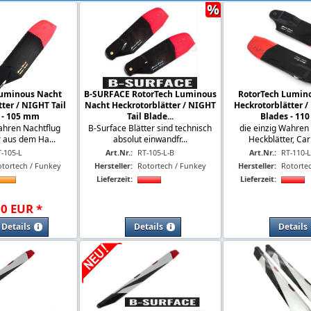
%
Luminous Nacht
B-SURFACE RotorTech Luminous
RotorTech Lumin
ter / NIGHT Tail
Nacht Heckrotorblätter / NIGHT
Heckrotorblätter /
 - 105 mm
Tail Blade...
Blades - 11
ahren Nachtflug
B-Surface Blätter sind technisch
die einzig Wahren
 aus dem Ha...
absolut einwandfr...
Heckblätter, Carb
-105-L
Art.Nr.:
RT-105-L-B
Art.Nr.:
RT-110-
otortech / Funkey
Hersteller:
Rotortech / Funkey
Hersteller:
Rotorte
Lieferzeit:
Lieferzeit:
00
EUR
*
Details
Details
Details