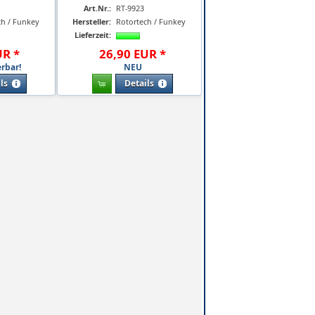
Art.Nr.:
RT-9923
ch / Funkey
Hersteller:
Rotortech / Funkey
Lieferzeit:
UR
*
26
,
90
EUR
*
erbar!
NEU
ls
Details