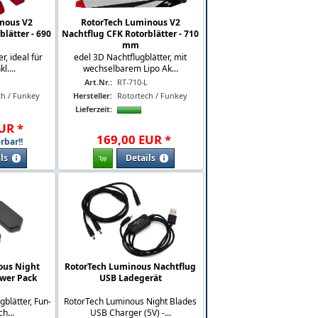
nous V2
RotorTech Luminous V2
lätter - 690
Nachtflug CFK Rotorblätter - 710
mm
r, ideal für
edel 3D Nachtflugblätter, mit
l....
wechselbarem Lipo Ak...
L
Art.Nr.:
RT-710-L
ch / Funkey
Hersteller:
Rotortech / Funkey
Lieferzeit:
UR
*
169
,
00
EUR
*
rbar!!
ls
Details
ous Night
RotorTech Luminous Nachtflug
ower Pack
USB Ladegerät
gblätter, Fun-
RotorTech Luminous Night Blades
h...
USB Charger (5V) -...