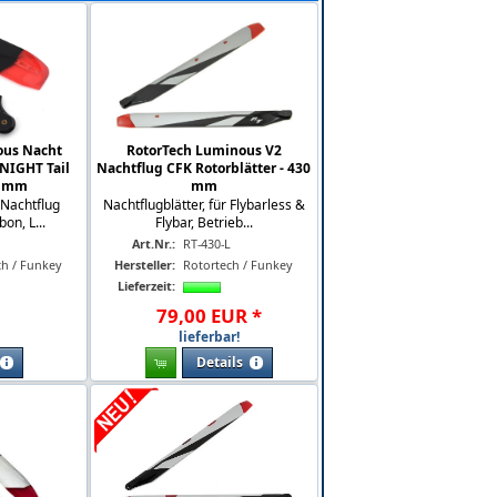
ous Nacht
RotorTech Luminous V2
 NIGHT Tail
Nachtflug CFK Rotorblätter - 430
0 mm
mm
 Nachtflug
Nachtflugblätter, für Flybarless &
on, L...
Flybar, Betrieb...
L
Art.Nr.:
RT-430-L
ch / Funkey
Hersteller:
Rotortech / Funkey
Lieferzeit:
79
,
00
EUR
*
lieferbar!
Details