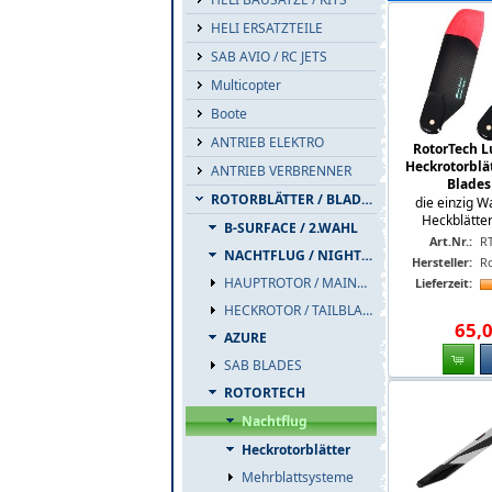
HELI ERSATZTEILE
SAB AVIO / RC JETS
Multicopter
Boote
ANTRIEB ELEKTRO
RotorTech 
Heckrotorblät
ANTRIEB VERBRENNER
Blades
ROTORBLÄTTER / BLADES
die einzig W
Heckblätter
B-SURFACE / 2.WAHL
Art.Nr.:
RT
NACHTFLUG / NIGHTFLIGHT
Hersteller:
R
HAUPTROTOR / MAINBLADES
Lieferzeit:
HECKROTOR / TAILBLADES
65
,
AZURE
SAB BLADES
ROTORTECH
Nachtflug
Heckrotorblätter
Mehrblattsysteme