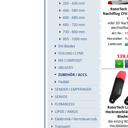
265 - 430 mm
RotorTech
440 - 580 mm
Nachtflug CFK 
600 - 680 mm
edel 3D Nach
685 - 720 mm
wechselbar
730 - 800 mm
Art.Nr.:
RT
Hersteller:
R
805 - 1000 mm
Lieferzeit:
DH Blades
FUSUNO / LYNX
139
,
MS COMPOSIT
XBLADES
ZUBEHÖR / ACCS.
Paddel
SENDER / EMPFÄNGER
SERVOS
FLYBARLESS
RotorTech 
LIPOS / AKKUS
Heckrotorblät
Blade
Elektronik / Fernsteuerzub.
die einzig W
Heckblätter
Transport