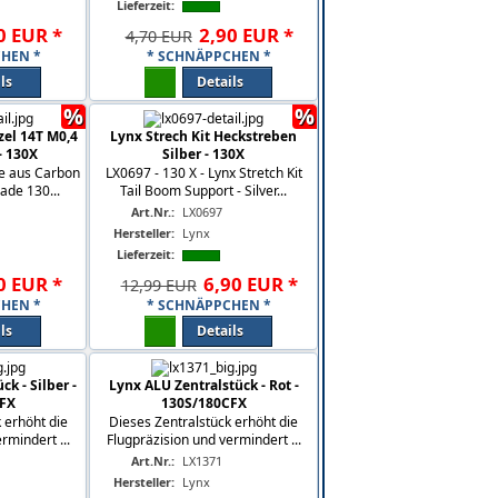
Lieferzeit:
0
EUR
*
2
,
90
EUR
*
4,70 EUR
HEN *
* SCHNÄPPCHEN *
ls
Details
%
%
zel 14T M0,4
Lynx Strech Kit Heckstreben
- 130X
Silber - 130X
ne aus Carbon
LX0697 - 130 X - Lynx Stretch Kit
ade 130...
Tail Boom Support - Silver...
Art.Nr.:
LX0697
Hersteller:
Lynx
Lieferzeit:
0
EUR
*
6
,
90
EUR
*
12,99 EUR
HEN *
* SCHNÄPPCHEN *
ls
Details
k - Silber -
Lynx ALU Zentralstück - Rot -
FX
130S/180CFX
 erhöht die
Dieses Zentralstück erhöht die
rmindert ...
Flugpräzision und vermindert ...
Art.Nr.:
LX1371
Hersteller:
Lynx