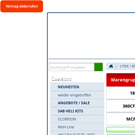
Vertrag widerrufen
LYNX / 
Übersicht
Warengrupp
NEUHEITEN
18
wieder eingetroffen
ANGEBOTE / SALE
360CF
SAB HELI KITS
MCP
SCORPION
WoH-Line
HELI BAUSÄTZE / KITS