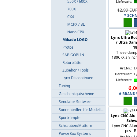
550X / 600X
Lieferzeit:
700X
12,99 EU
* SCH
CX4
MCPX / BL
Nano CPX
Lynx Ultra R
Mikado LOGO
/ Ultra Dam
Protos
1
These dampe
SAB GOBLIN
180CFX an incr
Rotorblätter
Art.Nr.:
L
Zubehör / Tools
Hersteller:
L
Lynx Discontinued
Lieferzeit:
Tuning
6
,
0
Geschenkgutscheine
# BRANDN
Simulator Software
Sonnenbrillen für Modellflieger
Lynx CNC Alu H
Sportrümpfe
Schwa
Schrauben/Muttern
Lynx CNC Alum
pcs - B
PowerBox Systems
Art.Nr.:
L