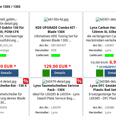
n 130X / 130S
 Goblin 130 für
KDE UPGRADE Combo KIT -
Lynx Carbon Hec
0X, POM-CFK
Blade 130X
120mm XL Silbe
30X, Hochwertige
Ultimatives KDE Tuning Set für
die verlängerten Ca
Ausführung ...
deinen Blade 130X ...
Heckstreben verleihe
30_GO_LG
Art.Nr.:
EB130X-KIT
Art.Nr.:
LX0301
onstige
Hersteller:
KDE
Hersteller:
Lynx
Lieferzeit:
Lieferzeit:
6
,
9
12,90 EUR
90
EUR
*
129
,
00
EUR
*
* SCHNÄPPC
Details
Details
Detai
%
%
heibe Rot - 130 X
Lynx Taumelscheiben Service
Lynx DFC Gestän
Pack - 130X
Plastic Rod Set
melscheibe für
ideal für LX0285 & LX0354 - Lynx
Ersatzgestänge fü
rung deines Blade
Swash Plate Service Bag ...
LX0385 - DFC Plast
30...
X0354
Art.Nr.:
LX0379
Art.Nr.:
LX0386
ynx
Hersteller:
Lynx
Hersteller:
Lynx