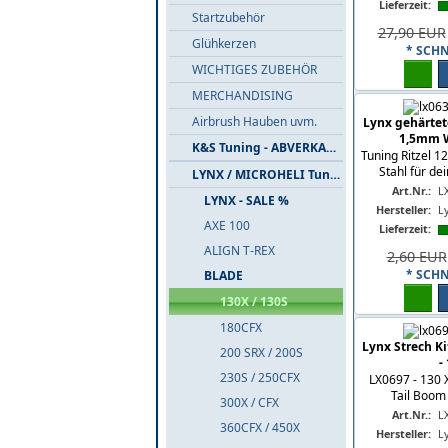
Lieferzeit:
Startzubehör
27,90 EUR
Glühkerzen
* SCH
WICHTIGES ZUBEHÖR
MERCHANDISING
Airbrush Hauben uvm.
Lynx gehärtete
1,5mm W
K&S Tuning - ABVERKAUF
Tuning Ritzel 
Stahl für de
LYNX / MICROHELI Tuning
Art.Nr.:
L
LYNX - SALE %
Hersteller:
L
AXE 100
Lieferzeit:
ALIGN T-REX
2,60 EUR
* SCH
BLADE
130X / 130S
180CFX
Lynx Strech Ki
200 SRX / 200S
-
230S / 250CFX
LX0697 - 130 X
Tail Boom
300X / CFX
Art.Nr.:
L
360CFX / 450X
Hersteller:
L