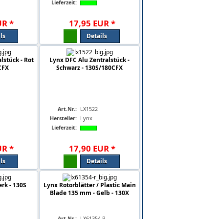
Lieferzeit:
UR
*
17
,
95
EUR
*
ls
Details
lstück - Rot
Lynx DFC Alu Zentralstück -
CFX
Schwarz - 130S/180CFX
Art.Nr.:
LX1522
Hersteller:
Lynx
Lieferzeit:
UR
*
17
,
90
EUR
*
ls
Details
rk - 130S
Lynx Rotorblätter / Plastic Main
Blade 135 mm - Gelb - 130X
Art.Nr.:
LX61354-R