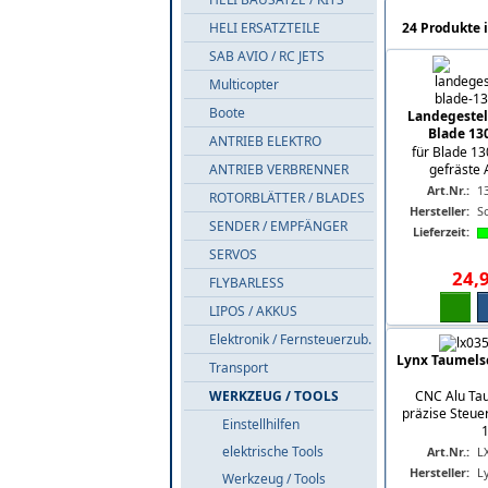
HELI ERSATZTEILE
24 Produkte i
SAB AVIO / RC JETS
Multicopter
Boote
Landegestell
Blade 13
ANTRIEB ELEKTRO
für Blade 1
ANTRIEB VERBRENNER
gefräste 
Art.Nr.:
1
ROTORBLÄTTER / BLADES
Hersteller:
S
SENDER / EMPFÄNGER
Lieferzeit:
SERVOS
24
,
FLYBARLESS
LIPOS / AKKUS
Elektronik / Fernsteuerzub.
Lynx Taumelsc
Transport
WERKZEUG / TOOLS
CNC Alu Tau
präzise Steue
Einstellhilfen
1
elektrische Tools
Art.Nr.:
L
Hersteller:
L
Werkzeug / Tools