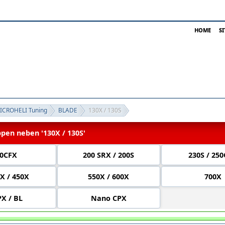
HOME
S
MICROHELI Tuning
BLADE
130X / 130S
en neben '130X / 130S'
0CFX
200 SRX / 200S
230S / 25
X / 450X
550X / 600X
700X
X / BL
Nano CPX