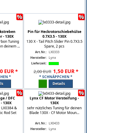
%
%
kstreben
Pin für Heckrotorschiebehülse
r - 130X
0.7X3.5 - 130X
rbon Tuning
130 X - Tail Pitch Slider Pin 0.7X3.5
n deinem ...
Spare, 2 pcs
Art.Nr.:
LX0333
Hersteller:
Lynx
Lieferzeit:
0
EUR
*
1
,
50
EUR
*
2,00 EUR
HEN *
* SCHNÄPPCHEN *
ls
Details
%
%
ge / DFC
Lynx CF Motor Versteifung -
 - 130X
130X
r LX0384 &
sehr nützliches Tuning für deinen
ic Rod Set
Blade 130X - CF Motor Moun...
Art.Nr.:
LX0433
Hersteller:
Lynx