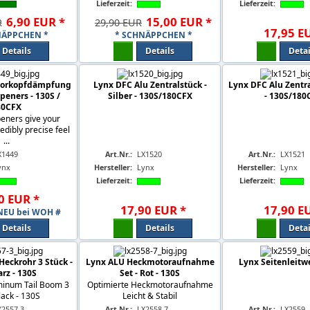
Lieferzeit:
Lieferzeit:
6
,
90
EUR
*
15
,
00
EUR
*
R
29,90 EUR
17
,
95
E
NÄPPCHEN *
* SCHNÄPPCHEN *
Details
Details
Detai
otorkopfdämpfung
Lynx DFC Alu Zentralstück -
Lynx DFC Alu Zentra
peners - 130S /
Silber - 130S/180CFX
- 130S/180
80CFX
ners give your
edibly precise feel
...
X1449
Art.Nr.:
LX1520
Art.Nr.:
LX1521
ynx
Hersteller:
Lynx
Hersteller:
Lynx
Lieferzeit:
Lieferzeit:
0
EUR
*
17
,
90
EUR
*
17
,
90
E
EU bei WOH #
Details
Details
Detai
eckrohr 3 Stück -
Lynx ALU Heckmotoraufnahme
Lynx Seitenleitwe
rz - 130S
Set - Rot - 130S
inum Tail Boom 3
Optimierte Heckmotoraufnahme
lack - 130S
Leicht & Stabil
X2557-3
Art.Nr.:
LX2558-7
Art.Nr.:
LX2559