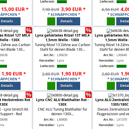
Lieferzeit:
Lieferzeit:
15
,
00
EUR
*
3
,
90
EUR
*
4
,
0
7,90 EUR
6,50 EUR
NÄPPCHEN *
* SCHNÄPPCHEN *
* SCHNÄPPC
Details
Details
Detai
%
%
s Ritzel 12T M0,4
Lynx gehärtetes Ritzel 13T M0,4
Lynx gehärtetes Rit
elle - 130X
1,5mm Welle - 130X
1,5mm Welle 
12 Zähne aus Carbon
Tuning Ritzel 13 Zähne aus Carbon
Tuning Ritzel 14 Zäh
inen Blade 130...
Stahl für deinen Blade 130...
Stahl für deinen Bl
X0638
Art.Nr.:
LX0639
Art.Nr.:
LX0640
ynx
Hersteller:
Lynx
Hersteller:
Lynx
Lieferzeit:
Lieferzeit:
1
,
90
EUR
*
1
,
90
EUR
*
1
,
9
2,60 EUR
2,60 EUR
NÄPPCHEN *
* SCHNÄPPCHEN *
* SCHNÄPPC
Details
Details
Detai
%
%
t Heckstreben Rot
Lynx CNC ALU Blatthalter Rot -
Lynx ALU Zentralstüc
 130X
130X
130S/180C
 - Lynx Stretch Kit
CNC ALU Tuning Blatthalter für
Dieses Zentralstück
 Support - Red
deinen 130X...
Flugpräzision und ve
X0698
Art.Nr.:
LX0800
Art.Nr.:
LX1370
ynx
Hersteller:
Lynx
Hersteller:
Lynx