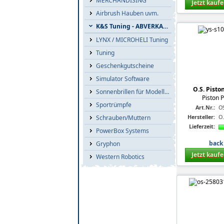
MERCHANDISING
Jetzt kauf
Airbrush Hauben uvm.
K&S Tuning - ABVERKAUF
LYNX / MICROHELI Tuning
Tuning
Geschenkgutscheine
Simulator Software
O.S. Pisto
Sonnenbrillen für Modellflieger
Piston 
Sportrümpfe
Art.Nr.:
O
Hersteller:
O
Schrauben/Muttern
Lieferzeit:
PowerBox Systems
back 
Gryphon
Jetzt kauf
Western Robotics