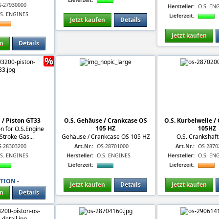
S-27930000
Hersteller:
O.S. EN
.S. ENGINES
Lieferzeit:
Jetzt kaufen
Details
Jetzt kaufen
en
Details
%
 / Piston GT33
O.S. Gehäuse / Crankcase OS
O.S. Kurbelwelle /
105 HZ
105HZ
on for O.S.Engine
Stroke Gas...
Gehäuse / Crankcase OS 105 HZ
O.S. Crankshaf
S-28303200
Art.Nr.:
OS-28701000
Art.Nr.:
OS-2870
.S. ENGINES
Hersteller:
O.S. ENGINES
Hersteller:
O.S. EN
Lieferzeit:
Lieferzeit:
KTION -
Jetzt kaufen
Details
Jetzt kaufen
en
Details