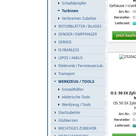
H
Schalldämpfer
Gehäuse / cran
Turbinen
Art.Nr.:
O
Hersteller:
O
Verbrenner Zubehör
Lieferzeit:
ROTORBLÄTTER / BLADES
SENDER / EMPFÄNGER
Jetzt kauf
SERVOS
FLYBARLESS
LIPOS / AKKUS
Elektronik / Fernsteuerzub.
Transport
WERKZEUG / TOOLS
Einstellhilfen
O.S. 50 SX Zyl
elektrische Tools
OS 50 SX Zyli
Werkzeug / Tools
Startzubehör
Art.Nr.:
O
Hersteller:
O
Glühkerzen
Lieferzeit:
WICHTIGES ZUBEHÖR