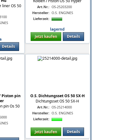
/ HG
Kolben / Piston OS 50 Hyper
r liner OS 50
Art.Nr.:
OS-25203200
Hersteller:
O.S. ENGINES
3100
Lieferzeit:
GINES
lagernd
Jetzt kaufen
Details
a
Details
 Piston pin
O.S. Dichtungsset OS 50 SX-H
er
Dichtungsset OS 50 SX-H
on pin Os 50
Art.Nr.:
OS-25214000
Hersteller:
O.S. ENGINES
6000
Lieferzeit:
GINES
Jetzt kaufen
Details