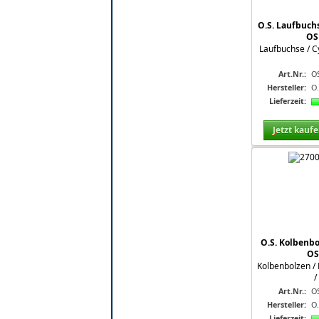
O.S. Laufbuchs
OS
Laufbuchse / Cy
Art.Nr.:
O
Hersteller:
O
Lieferzeit:
Jetzt kauf
O.S. Kolbenbo
OS
Kolbenbolzen / 
/
Art.Nr.:
O
Hersteller:
O
Lieferzeit: