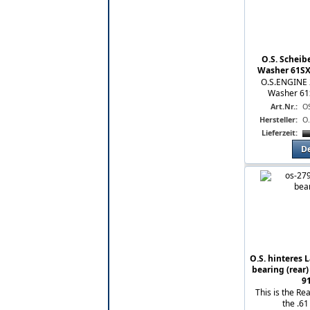
O.S. Scheib
Washer 61SX 
O.S.ENGINE 
Washer 61
Art.Nr.:
O
Hersteller:
O
Lieferzeit:
De
O.S. hinteres 
bearing (rear)
91
This is the Re
the .61