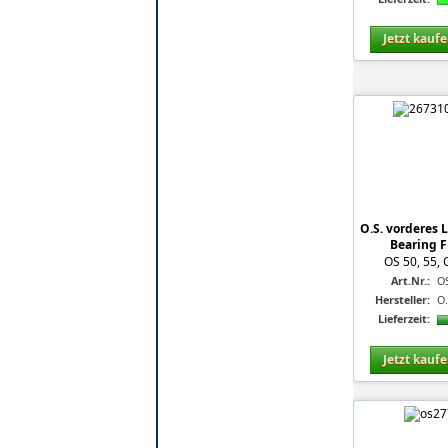
Jetzt kauf
O.S. vorderes 
Bearing F
OS 50, 55, 
Art.Nr.:
O
Hersteller:
O
Lieferzeit:
Jetzt kauf