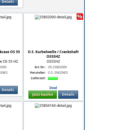
Details
%
nkcase OS 55
O.S. Kurbelwelle / Crankshaft
OS55HZ
se OS 55 HZ
OS55HZ
1000
Art.Nr.:
OS-25802000
GINES
Hersteller:
O.S. ENGINES
Lieferzeit:
Deal
Details
Jetzt kaufen
Details