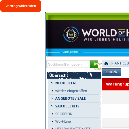
Vertrag widerrufen
ANTRIEB
Jetzt
suchen
Zurück
Übersicht
NEUHEITEN
Warengrupp
wieder eingetroffen
ANGEBOTE / SALE
SAB HELI KITS
Alle Artikel
SCORPION
WoH-Line
HELI BAUSÄTZE / KITS