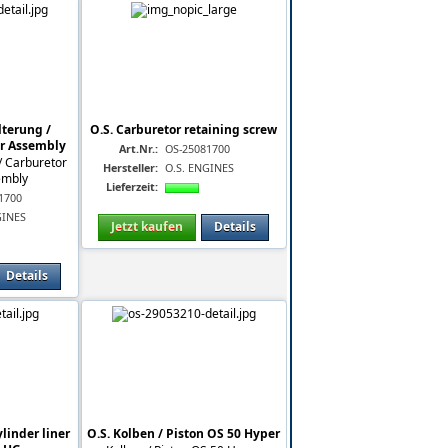
lterung /
O.S. Carburetor retaining screw
er Assembly
Art.Nr.:
OS-25081700
/ Carburetor
Hersteller:
O.S. ENGINES
embly
Lieferzeit:
1700
GINES
Jetzt kaufen
Details
Details
linder liner
O.S. Kolben / Piston OS 50 Hyper