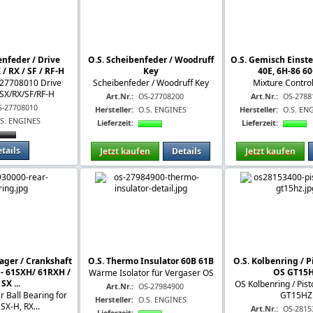
enfeder / Drive
O.S. Scheibenfeder / Woodruff
O.S. Gemisch Einst
/ RX / SF / RF-H
Key
40E, 6H-86 60
27708010 Drive
Scheibenfeder / Woodruff Key
Mixture Contro
SX/RX/SF/RF-H
Art.Nr.:
OS-27708200
Art.Nr.:
OS-2788
S-27708010
Hersteller:
O.S. ENGINES
Hersteller:
O.S. EN
.S. ENGINES
Lieferzeit:
Lieferzeit:
tails
Jetzt kaufen
Details
Jetzt kaufen
Lager / Crankshaft
O.S. Thermo Insulator 60B 61B
O.S. Kolbenring / P
 - 61SXH/ 61RXH /
OS GT15
Wärme Isolator für Vergaser OS
SX ...
OS Kolbenring / Pist
Art.Nr.:
OS-27984900
ar Ball Bearing for
GT15HZ
Hersteller:
O.S. ENGINES
 SX-H, RX...
Art.Nr.:
OS-2815
Lieferzeit: