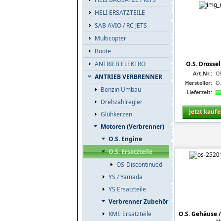
HELI ERSATZTEILE
SAB AVIO / RC JETS
Multicopter
Boote
O.S. Drosse
ANTRIEB ELEKTRO
Art.Nr.:
O
ANTRIEB VERBRENNER
Hersteller:
O
Benzin Umbau
Lieferzeit:
Drehzahlregler
Jetzt kauf
Glühkerzen
Motoren (Verbrenner)
O.S. Engine
O.S. Ersatzteile
OS-Discontinued
YS / Yamada
YS Ersatzteile
Verbrenner Zubehör
KME Ersatzteile
O.S. Gehäuse /