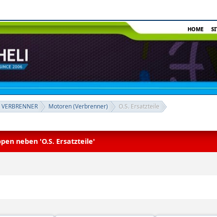
HOME
S
 VERBRENNER
Motoren (Verbrenner)
O.S. Ersatzteile
en neben 'O.S. Ersatzteile'
 in 'O.S. Ersatzteile'