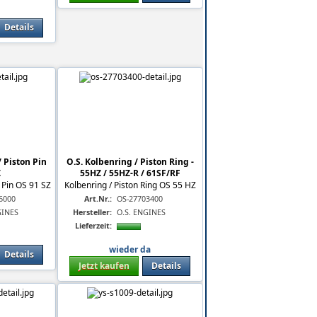
Details
 Piston Pin
O.S. Kolbenring / Piston Ring -
Z
55HZ / 55HZ-R / 61SF/RF
 Pin OS 91 SZ
Kolbenring / Piston Ring OS 55 HZ
6000
Art.Nr.:
OS-27703400
GINES
Hersteller:
O.S. ENGINES
Lieferzeit:
wieder da
Details
Jetzt kaufen
Details