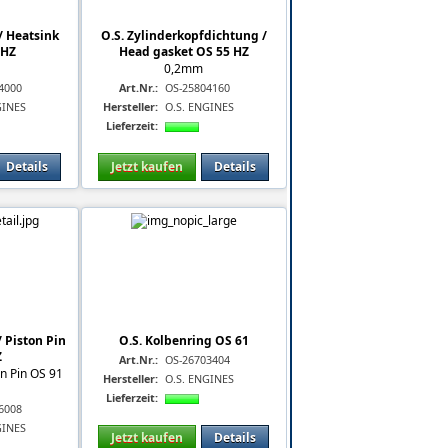
/ Heatsink
O.S. Zylinderkopfdichtung /
5HZ
Head gasket OS 55 HZ
Z
0,2mm
4000
Art.Nr.:
OS-25804160
GINES
Hersteller:
O.S. ENGINES
Lieferzeit:
Details
Jetzt kaufen
Details
 Piston Pin
O.S. Kolbenring OS 61
Z
Art.Nr.:
OS-26703404
on Pin OS 91
Hersteller:
O.S. ENGINES
Lieferzeit:
6008
GINES
Jetzt kaufen
Details