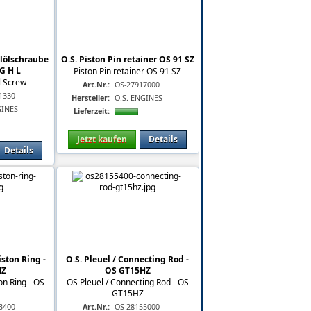
elölschraube
O.S. Piston Pin retainer OS 91 SZ
G H L
Piston Pin retainer OS 91 SZ
l Screw
Art.Nr.:
OS-27917000
1330
Hersteller:
O.S. ENGINES
GINES
Lieferzeit:
Jetzt kaufen
Details
Details
iston Ring -
O.S. Pleuel / Connecting Rod -
HZ
OS GT15HZ
on Ring - OS
OS Pleuel / Connecting Rod - OS
GT15HZ
3400
Art.Nr.:
OS-28155000