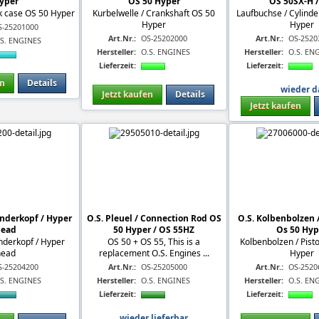
yper
OS 50 Hyper
OS 50SX-H 
k case OS 50 Hyper
Kurbelwelle / Crankshaft OS 50
Laufbuchse / Cylinde
Hyper
Hyper
S-25201000
Art.Nr.:
OS-25202000
Art.Nr.:
OS-2520
.S. ENGINES
Hersteller:
O.S. ENGINES
Hersteller:
O.S. EN
Lieferzeit:
Lieferzeit:
en
Details
wieder d
Jetzt kaufen
Details
Jetzt kaufen
inderkopf / Hyper
O.S. Pleuel / Connection Rod OS
O.S. Kolbenbolzen /
head
50 Hyper / OS 55HZ
Os 50 Hyp
nderkopf / Hyper
OS 50 + OS 55, This is a
Kolbenbolzen / Pist
head
replacement O.S. Engines ...
Hyper
S-25204200
Art.Nr.:
OS-25205000
Art.Nr.:
OS-2520
.S. ENGINES
Hersteller:
O.S. ENGINES
Hersteller:
O.S. EN
Lieferzeit:
Lieferzeit:
wieder lieferbar