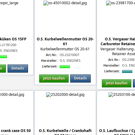
lküken OS 15FP
O.S. Kurbelwellenmutter OS 20-
O.S. Vergaser Ha
61
Carburetor Retain
S-21781200
Kurbelwellenmutter OS 20-61
Vergaser Halterung 
.S. ENGINES
Retainer Ass
Art.Nr.:
OS-23210007
Art.Nr.:
OS-2398
Hersteller:
O.S. ENGINES
Hersteller:
O.S. EN
Lieferzeit:
en
Details
Lieferzeit:
Jetzt kaufen
Details
Jetzt kaufen
 crank case OS 50
O.S. Kurbelwelle / Crankshaft
O.S. Laufbuchse / Cy