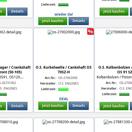
Lieferzeit:
en
Details
Jetzt kaufen
wieder da!
Jetzt kaufen
Details
%
Lager / Crankshaft
O.S. Kurbelwelle / Cankshaft OS
O.S. Kolbenbolzen /
ront (50-105)
70SZ-H
OS 91 S
OS91, OS120....
Kolbenbolzen / Piston
Art.Nr.:
OS-27002000
S-26731002
Art.Nr.:
OS-2700
Hersteller:
O.S. ENGINES
.S. ENGINES
Hersteller:
O.S. EN
Lieferzeit:
Lieferzeit:
DEAL
Jetzt kaufen
Details
en
Details
Jetzt kaufen