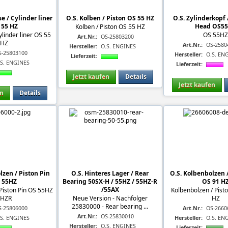
e / Cylinder liner
O.S. Kolben / Piston OS 55 HZ
O.S. Zylinderkopf 
 55 HZ
Head OS5
Kolben / Piston OS 55 HZ
linder liner OS 55
OS 55H
Art.Nr.:
OS-25803200
HZ
Art.Nr.:
OS-2580
Hersteller:
O.S. ENGINES
S-25803100
Hersteller:
O.S. EN
Lieferzeit:
.S. ENGINES
Lieferzeit:
Jetzt kaufen
Details
Jetzt kaufen
en
Details
lzen / Piston Pin
O.S. Hinteres Lager / Rear
O.S. Kolbenbolzen /
 55HZ
Bearing 50SX-H / 55HZ / 55HZ-R
OS 91 H
/55AX
Piston Pin OS 55HZ
Kolbenbolzen / Pist
 HZR
Neue Version - Nachfolger
HZ
25830000 - Rear bearing ...
S-25806000
Art.Nr.:
OS-2660
Art.Nr.:
OS-25830010
.S. ENGINES
Hersteller:
O.S. EN
Hersteller:
O.S. ENGINES
Lieferzeit: