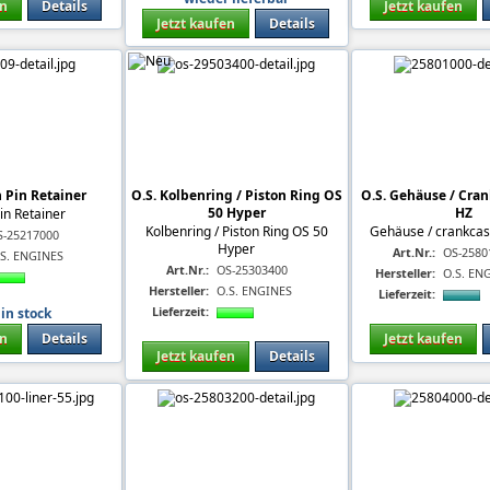
en
Details
Jetzt kaufen
Jetzt kaufen
Details
n Pin Retainer
O.S. Kolbenring / Piston Ring OS
O.S. Gehäuse / Cra
50 Hyper
HZ
Pin Retainer
Kolbenring / Piston Ring OS 50
Gehäuse / crankca
S-25217000
Hyper
Art.Nr.:
OS-2580
.S. ENGINES
Art.Nr.:
OS-25303400
Hersteller:
O.S. EN
Hersteller:
O.S. ENGINES
Lieferzeit:
Lieferzeit:
in stock
en
Details
Jetzt kaufen
Jetzt kaufen
Details