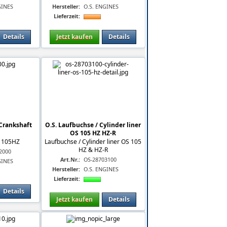
GINES
Hersteller:
O.S. ENGINES
Lieferzeit:
Details
Jetzt kaufen
Details
 Crankshaft
O.S. Laufbuchse / Cylinder liner
OS 105 HZ HZ-R
t 105HZ
Laufbuchse / Cylinder liner OS 105
HZ & HZ-R
2000
Art.Nr.:
OS-28703100
GINES
Hersteller:
O.S. ENGINES
Lieferzeit:
Details
Jetzt kaufen
Details