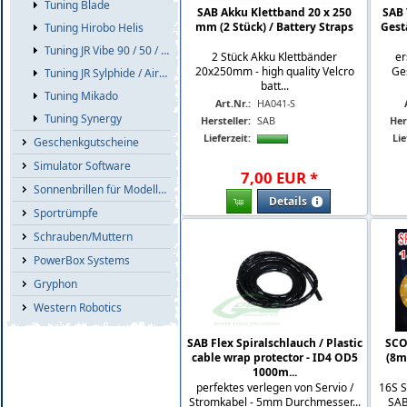
Tuning Blade
SAB Akku Klettband 20 x 250
SAB 
mm (2 Stück) / Battery Straps
Gest
Tuning Hirobo Helis
Tuning JR Vibe 90 / 50 / E8
2 Stück Akku Klettbänder
er
20x250mm - high quality Velcro
Ges
Tuning JR Sylphide / Airskipper
batt...
Tuning Mikado
Art.Nr.:
HA041-S
Tuning Synergy
Hersteller:
SAB
Her
Lieferzeit:
Lie
Geschenkgutscheine
Simulator Software
7
,
00
EUR
*
Sonnenbrillen für Modellflieger
Details
Sportrümpfe
Schrauben/Muttern
PowerBox Systems
Gryphon
Western Robotics
SAB Flex Spiralschlauch / Plastic
SCO
cable wrap protector - ID4 OD5
(8m
1000m...
perfektes verlegen von Servio /
16S S
Stromkabel - 5mm Durchmesser...
SAB