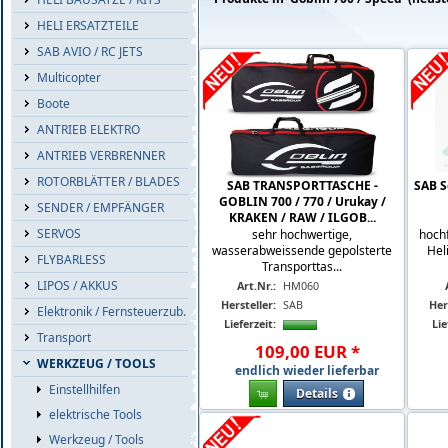
HELI ERSATZTEILE
SAB AVIO / RC JETS
Multicopter
Boote
ANTRIEB ELEKTRO
ANTRIEB VERBRENNER
ROTORBLÄTTER / BLADES
SAB TRANSPORTTASCHE -
SAB S
GOBLIN 700 / 770 / Urukay /
SENDER / EMPFÄNGER
KRAKEN / RAW / ILGOB...
SERVOS
sehr hochwertige,
hoch
wasserabweissende gepolsterte
Heli
FLYBARLESS
Transporttas...
LIPOS / AKKUS
Art.Nr.:
HM060
Hersteller:
SAB
Her
Elektronik / Fernsteuerzub.
Lieferzeit:
Lie
Transport
109
,
00
EUR
*
WERKZEUG / TOOLS
endlich wieder lieferbar
Einstellhilfen
Details
elektrische Tools
Werkzeug / Tools