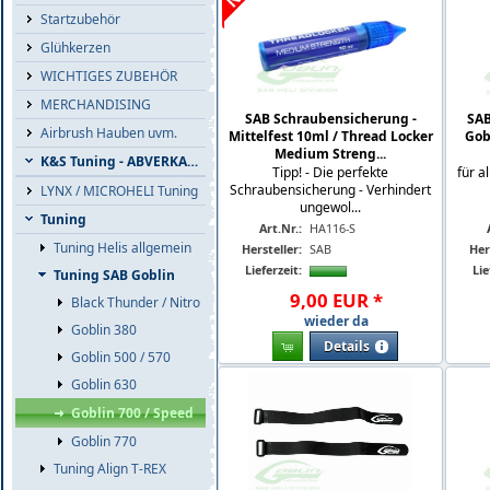
Startzubehör
Glühkerzen
WICHTIGES ZUBEHÖR
MERCHANDISING
SAB Schraubensicherung -
SAB
Airbrush Hauben uvm.
Mittelfest 10ml / Thread Locker
Gob
Medium Streng...
K&S Tuning - ABVERKAUF
Tipp! - Die perfekte
für a
Schraubensicherung - Verhindert
LYNX / MICROHELI Tuning
ungewol...
Tuning
Art.Nr.:
HA116-S
Tuning Helis allgemein
Hersteller:
SAB
Her
Lieferzeit:
Lie
Tuning SAB Goblin
9
,
00
EUR
*
Black Thunder / Nitro
wieder da
Goblin 380
Details
Goblin 500 / 570
Goblin 630
Goblin 700 / Speed
Goblin 770
Tuning Align T-REX