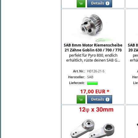
Details
SAB 8mm Motor Riemenscheibe
SAB 
21 Zähne Goblin 630 / 700 / 770
20 Zä
perfekt für Pyro 800, endlich
per
erhältlich, rüste deinen SAB G...
erhä
Art.Nr.:
H0126-21-S
Hersteller:
SAB
Her
Lieferzeit:
Lie
17
,
00
EUR
*
Details