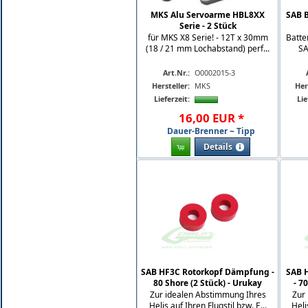
MKS Alu Servoarme HBL8XX
SAB B
Serie - 2 Stück
für MKS X8 Serie! - 12T x 30mm
Batte
(18 / 21 mm Lochabstand) perf...
SA
Art.Nr.:
O0002015-3
Hersteller:
MKS
Her
Lieferzeit:
Lie
16
,
00
EUR
*
Dauer-Brenner ~ Tipp
Details
SAB HF3C Rotorkopf Dämpfung -
SAB 
80 Shore (2 Stück) - Urukay
- 7
Zur idealen Abstimmung Ihres
Zur
Helis auf Ihren Flugstil bzw. E...
Heli