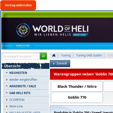
Vertrag widerrufen
Tuning
Tuning SAB Goblin
Gob
Zurück
Übersicht
NEUHEITEN
Warengruppen neben 'Goblin 700
wieder eingetroffen
Black Thunder / Nitro
ANGEBOTE / SALE
SAB HELI KITS
Goblin 770
SCORPION
WoH-Line
Produkte in 'Goblin 700 / Speed' (neust
HELI BAUSÄTZE / KITS