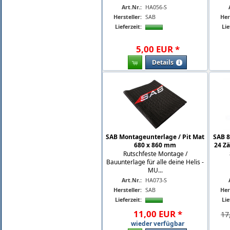
Art.Nr.:
HA056-S
Hersteller:
SAB
Her
Lieferzeit:
Lie
5
,
00
EUR
*
Details
SAB Montageunterlage / Pit Mat
SAB 
680 x 860 mm
24 Zä
Rutschfeste Montage /
Bauunterlage für alle deine Helis -
MU...
Art.Nr.:
HA073-S
Hersteller:
SAB
Her
Lieferzeit:
Lie
11
,
00
EUR
*
17
wieder verfügbar