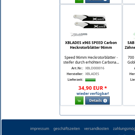
XBLADES x96S SPEED Carbon
SAB
Heckrotorblätter 96mm
Zähne
Speed 96mm Heckrotorblätter -
700 
steifer durch erhöhten Carbona...
Gobl
Art.Nr.:
XBLD000016
Hersteller:
XBLADES
Her
Lieferzeit:
Lie
34
,
90
EUR
*
wieder verfügbar!
Details
impressum
geschäftszeiten
versandkosten
zahlungsmög