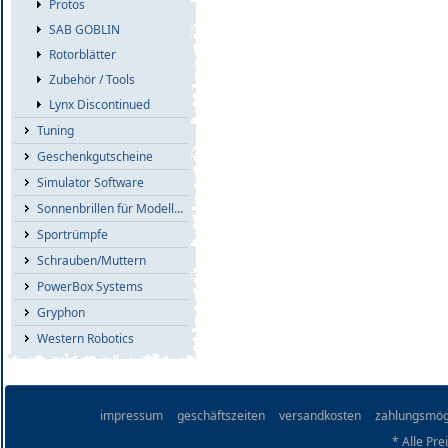
Protos
SAB GOBLIN
Rotorblätter
Zubehör / Tools
Lynx Discontinued
Tuning
Geschenkgutscheine
Simulator Software
Sonnenbrillen für Modellflieger
Sportrümpfe
Schrauben/Muttern
PowerBox Systems
Gryphon
Western Robotics
impressum
geschäftszeiten
versandkosten
zahlungsmög
* Alle Pre