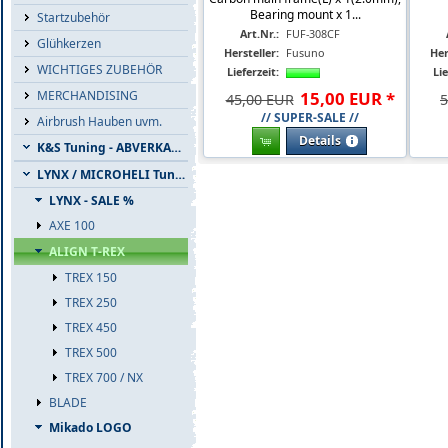
Bearing mount x 1...
Startzubehör
Art.Nr.:
FUF-308CF
Glühkerzen
Hersteller:
Fusuno
Her
WICHTIGES ZUBEHÖR
Lieferzeit:
Lie
MERCHANDISING
15
,
00
EUR
*
45,00 EUR
5
// SUPER-SALE //
Airbrush Hauben uvm.
Details
K&S Tuning - ABVERKAUF
LYNX / MICROHELI Tuning
LYNX - SALE %
AXE 100
ALIGN T-REX
TREX 150
TREX 250
TREX 450
TREX 500
TREX 700 / NX
BLADE
Mikado LOGO