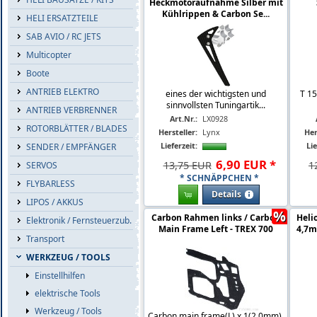
Heckmotoraufnahme Silber mit
Kühlrippen & Carbon Se...
HELI ERSATZTEILE
SAB AVIO / RC JETS
Multicopter
Boote
ANTRIEB ELEKTRO
eines der wichtigsten und
T 15
sinnvollsten Tuningartik...
ANTRIEB VERBRENNER
Art.Nr.:
LX0928
ROTORBLÄTTER / BLADES
Hersteller:
Lynx
Her
Lieferzeit:
Lie
SENDER / EMPFÄNGER
6
,
90
EUR
*
13,75 EUR
1
SERVOS
* SCHNÄPPCHEN *
FLYBARLESS
Details
LIPOS / AKKUS
%
Carbon Rahmen links / Carbon
Heli
Elektronik / Fernsteuerzub.
Main Frame Left - TREX 700
4,7m
Transport
WERKZEUG / TOOLS
Einstellhilfen
elektrische Tools
Werkzeug / Tools
Carbon main frame(L) x 1(2.0mm),