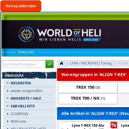
Vertrag widerrufen
LYNX / MICROHELI Tuning
ALIGN 
Warengruppen in 'ALIGN T-REX'
Übersicht
NEUHEITEN
TREX 150
(3)
wieder eingetroffen
TREX 700 / NX
(1)
ANGEBOTE / SALE
SAB HELI KITS
Alle Artikel in 'ALIGN T-REX' (Ne
SCORPION
WoH-Line
%
Lynx T-REX 150 Alu
Lynx
HELI BAUSÄTZE / KITS