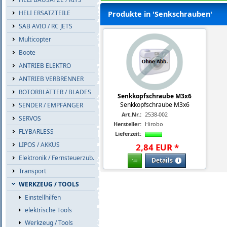
HELI ERSATZTEILE
Produkte in 'Senkschrauben'
SAB AVIO / RC JETS
Multicopter
Boote
ANTRIEB ELEKTRO
ANTRIEB VERBRENNER
ROTORBLÄTTER / BLADES
Senkkopfschraube M3x6
Senkkopfschraube M3x6
SENDER / EMPFÄNGER
Art.Nr.:
2538-002
SERVOS
Hersteller:
Hirobo
FLYBARLESS
Lieferzeit:
LIPOS / AKKUS
2
,
84
EUR
*
Elektronik / Fernsteuerzub.
Details
Transport
WERKZEUG / TOOLS
Einstellhilfen
elektrische Tools
Werkzeug / Tools