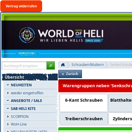
Vertrag widerrufen
Schrauben/Muttern
Senkschraub
Zurück
Übersicht
NEUHEITEN
Warengruppen neben 'Senkschr
wieder eingetroffen
6-Kant Schrauben
Blatthalt
ANGEBOTE / SALE
SAB HELI KITS
SCORPION
Treiberschrauben
Zylinder
WoH-Line
HELI BAUSÄTZE / KITS