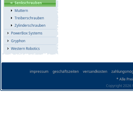
Senkschrauben
Muttern
Treiberschrauben
Zylinderschrauben
PowerBox Systems
Gryphon
Western Robotics
impressum
geschäftszeiten
versandkosten
zahlungsmög
* Alle Pre
Copyright 2026 