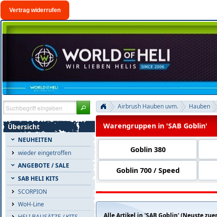
Vertrag widerrufen
Airbrush Hauben uvm.
Hauben
Warengruppen in 'SAB Goblin'
Übersicht
NEUHEITEN
Goblin 380
wieder eingetroffen
ANGEBOTE / SALE
Goblin 700 / Speed
SAB HELI KITS
SCORPION
WoH-Line
Alle Artikel in 'SAB Goblin' (Neuste zuer
HELI BAUSÄTZE / KITS