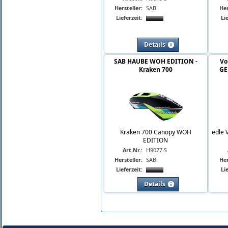
Hersteller:
SAB
Her
Lieferzeit:
Lie
Details
SAB HAUBE WOH EDITION -
Vo
Kraken 700
GE
Kraken 700 Canopy WOH
edle 
EDITION
Art.Nr.:
H9077-S
Hersteller:
SAB
Her
Lieferzeit:
Lie
Details