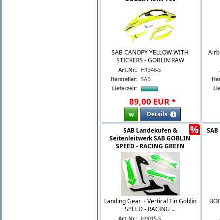
SAB CANOPY YELLOW WITH
Airb
STICKERS - GOBLIN RAW
Art.Nr.:
H1346-S
Hersteller:
SAB
Her
Lieferzeit:
Lie
89
,
00
EUR
*
Details
%
SAB Landekufen &
SAB 
Seitenleitwerk SAB GOBLIN
SPEED - RACING GREEN
Landing Gear + Vertical Fin Goblin
BO
SPEED - RACING ...
Art.Nr.:
H9015-S