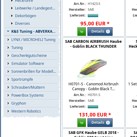
Heckrohre
Art.Nr.:
H1423-S
Leitwerke / Landegestelle
Hersteller:
SAB
Her
Lieferzeit:
Lie
Dekorbögen
95
,
00
EUR
*
Diverses
Details
K&S Tuning - ABVERKAUF
LYNX / MICROHELI Tuning
SAB CARBON AIRBRUSH Haube
- Goblin BLACK THUNDER
Heck
Tuning
Geschenkgutscheine
Simulator Software
Sonnenbrillen für Modellflieger
Sportrümpfe
H0701-S - Canomod Airbrush
1 Se
Schrauben/Muttern
Canopy - Goblin Black T...
Art.Nr.:
H0701-S
PowerBox Systems
Hersteller:
SAB
Her
Gryphon
Lieferzeit:
Lie
Western Robotics
131
,
00
EUR
*
Details
SAB GFK Haube GELB 2018 -
S