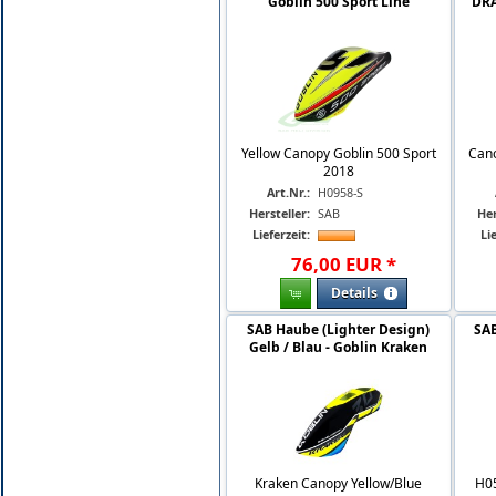
Goblin 500 Sport Line
DRA
Yellow Canopy Goblin 500 Sport
Cano
2018
Art.Nr.:
H0958-S
Hersteller:
SAB
Her
Lieferzeit:
Lie
76
,
00
EUR
*
Details
SAB Haube (Lighter Design)
SAB
Gelb / Blau - Goblin Kraken
Kraken Canopy Yellow/Blue
H0