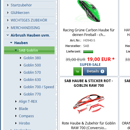
Startzubehör
Glühkerzen
WICHTIGES ZUBEHÖR
MERCHANDISING
Racing Grüne Carbon Haube für
HA
deinen Fireball - ch...
H
Airbrush Hauben uvm.
Art.Nr.:
H0940-S
Hauben
Hersteller:
SAB
Her
SAB Goblin
Lieferzeit:
Lie
Goblin 380
19
,
00
EUR
*
39,00 EUR
33
SUPER-SALE
Goblin 500
Details
Goblin 570
Goblin 630
SAB HAUBE & STICKER ROT -
SA
GOBLIN RAW 700
Goblin 700 / Speed
Goblin 770
Align T-REX
Blade
Compass
Rote Haube & Zubehör für Goblin
ORAN
Hirobo
RAW 700 (Conversio...
d