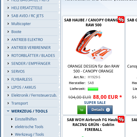
HELI ERSATZTEILE
SAB AVIO / RC JETS
%
SAB HAUBE / CANOPY ORANGE -
SAB 
Multicopter
RAW 500
Boote
ANTRIEB ELEKTRO
ANTRIEB VERBRENNER
ROTORBLÄTTER / BLADES
SENDER / EMPFÄNGER
ORANGE DESIGN für den RAW
Canop
500 - CANOPY ORANGE
SERVOS
Art.Nr.:
H1929-S
FLYBARLESS
Hersteller:
SAB
Her
LIPOS / AKKUS
Lieferzeit:
Lie
Elektronik / Fernsteuerzub.
88
,
00
EUR
*
104,00 EUR
51
SUPER SALE
Transport
Details
WERKZEUG / TOOLS
%
Einstellhilfen
SAB WOH Airbrush FG Haube
SA
RACING GRÜN - Goblin
elektrische Tools
FIREBALL
Werkzeug / Tools