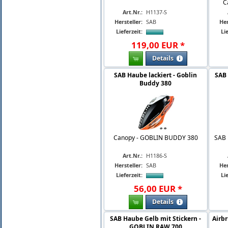
C
Art.Nr.:
H1137-S
Hersteller:
SAB
Her
Lieferzeit:
Lie
119
,
00
EUR
*
Details
SAB Haube lackiert - Goblin
SAB
Buddy 380
Canopy - GOBLIN BUDDY 380
SAB 
Art.Nr.:
H1186-S
Hersteller:
SAB
Her
Lieferzeit:
Lie
56
,
00
EUR
*
Details
SAB Haube Gelb mit Stickern -
Airb
GOBLIN RAW 700