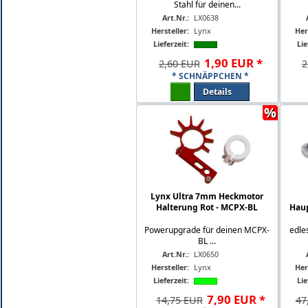
Stahl für deinen...
Art.Nr.:
LX0638
Hersteller:
Lynx
Her
Lieferzeit:
Lie
1
,
90
EUR
*
2,60 EUR
2
* SCHNÄPPCHEN *
Details
%
Lynx Ultra 7mm Heckmotor
Halterung Rot - MCPX-BL
Haup
Powerupgrade für deinen MCPX-
edle
BL ...
Art.Nr.:
LX0650
Hersteller:
Lynx
Her
Lieferzeit:
Lie
7
,
90
EUR
*
14,75 EUR
47