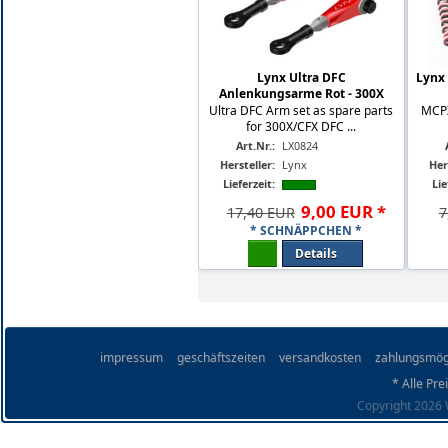
Lynx Ultra DFC
Lynx 
Anlenkungsarme Rot - 300X
Ultra DFC Arm set as spare parts
MCPX
for 300X/CFX DFC ...
Art.Nr.:
LX0824
Hersteller:
Lynx
Her
Lieferzeit:
Lie
9
,
00
EUR
*
17,40 EUR
7
* SCHNÄPPCHEN *
Details
impressum
geschäftszeiten
versandkosten
zahlungsmög
* Alle Pre
Copyright 2026 