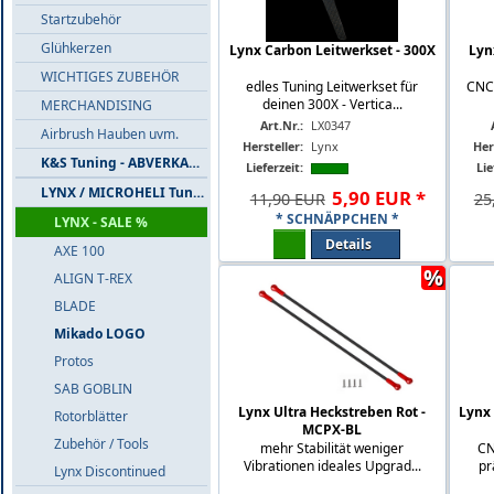
Startzubehör
Glühkerzen
Lynx Carbon Leitwerkset - 300X
Lyn
WICHTIGES ZUBEHÖR
edles Tuning Leitwerkset für
CNC 
deinen 300X - Vertica...
MERCHANDISING
Art.Nr.:
LX0347
Airbrush Hauben uvm.
Hersteller:
Lynx
Her
K&S Tuning - ABVERKAUF
Lieferzeit:
Lie
LYNX / MICROHELI Tuning
5
,
90
EUR
*
11,90 EUR
25
* SCHNÄPPCHEN *
LYNX - SALE %
Details
AXE 100
%
ALIGN T-REX
BLADE
Mikado LOGO
Protos
SAB GOBLIN
Lynx Ultra Heckstreben Rot -
Lynx 
Rotorblätter
MCPX-BL
Zubehör / Tools
mehr Stabilität weniger
CN
Vibrationen ideales Upgrad...
pr
Lynx Discontinued