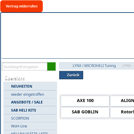
Vertrag widerrufen
LYNX / MICROHELI Tuning
LYNX -
Zurück
Übersicht
NEUHEITEN
Warengruppen neben 'LYNX - SA
wieder eingetroffen
AXE 100
ALIGN
ANGEBOTE / SALE
SAB HELI KITS
SAB GOBLIN
Rotor
SCORPION
WoH-Line
Alle Artikel in 'LYNX - SALE %'
HELI BAUSÄTZE / KITS