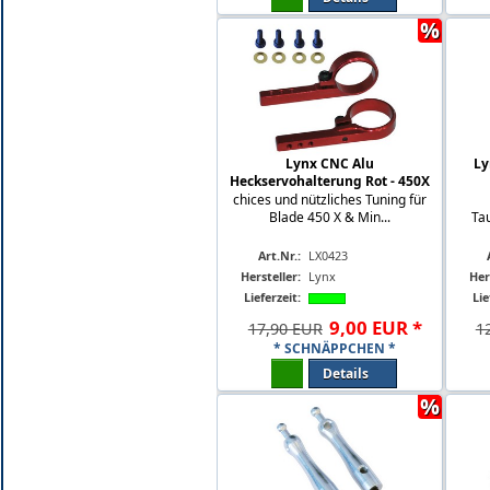
%
Lynx CNC Alu
Ly
Heckservohalterung Rot - 450X
chices und nützliches Tuning für
Blade 450 X & Min...
Ta
Art.Nr.:
LX0423
Hersteller:
Lynx
Her
Lieferzeit:
Lie
9
,
00
EUR
*
17,90 EUR
1
* SCHNÄPPCHEN *
Details
%