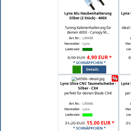
Lynx Alu Haubenhalterung
Lynx 
Silber (2 Stück) - 400X
Tuning Kabinenhalterung für
ideal
deinen 400X - Canopy M...
Art.Nr.:
LX0438
Hersteller:
Lynx
Her
Lieferzeit:
Lie
4
,
90
EUR
*
8,90 EUR
8
* SCHNÄPPCHEN *
Details
%
Lynx Ultra CNC Taumelscheibe -
Lynx 
Silber - CX4
perfekt für deinen Blade CX4!
per
Art.Nr.:
LX0566
Hersteller:
Lynx
Her
Lieferzeit:
Lie
15
,
00
EUR
*
31,20 EUR
31
* SCHNÄPPCHEN *