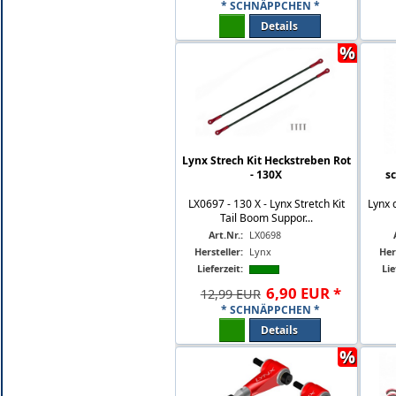
* SCHNÄPPCHEN *
Details
%
Lynx Strech Kit Heckstreben Rot
- 130X
s
LX0697 - 130 X - Lynx Stretch Kit
Lynx 
Tail Boom Suppor...
Art.Nr.:
LX0698
Hersteller:
Lynx
Her
Lieferzeit:
Lie
6
,
90
EUR
*
12,99 EUR
* SCHNÄPPCHEN *
Details
%