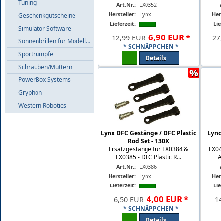
Tuning
Art.Nr.:
LX0352
Hersteller:
Lynx
Her
Geschenkgutscheine
Lieferzeit:
Lie
Simulator Software
6
,
90
EUR
*
12,99 EUR
27
Sonnenbrillen für Modellflieger
* SCHNÄPPCHEN *
Sportrümpfe
Details
Schrauben/Muttern
%
PowerBox Systems
Gryphon
Western Robotics
Lynx DFC Gestänge / DFC Plastic
Lync
Rod Set - 130X
Ersatzgestänge für LX0384 &
LX04
LX0385 - DFC Plastic R...
A
Art.Nr.:
LX0386
Hersteller:
Lynx
Her
Lieferzeit:
Lie
4
,
00
EUR
*
6,50 EUR
1
* SCHNÄPPCHEN *
Details