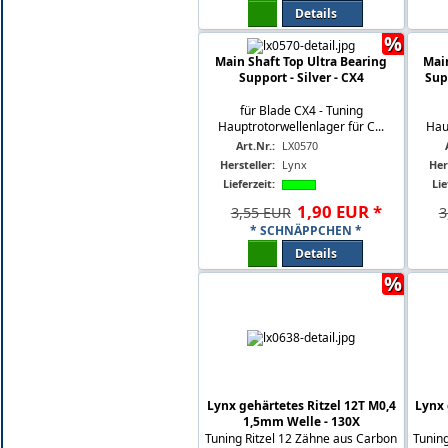
Details
%
Main Shaft Top Ultra Bearing
Main
Support - Silver - CX4
Sup
für Blade CX4 - Tuning
Hauptrotorwellenlager für C...
Hau
Art.Nr.:
LX0570
Hersteller:
Lynx
Her
Lieferzeit:
Lie
1
,
90
EUR
*
3,55 EUR
3
* SCHNÄPPCHEN *
Details
%
Lynx gehärtetes Ritzel 12T M0,4
Lynx 
1,5mm Welle - 130X
Tuning Ritzel 12 Zähne aus Carbon
Tunin