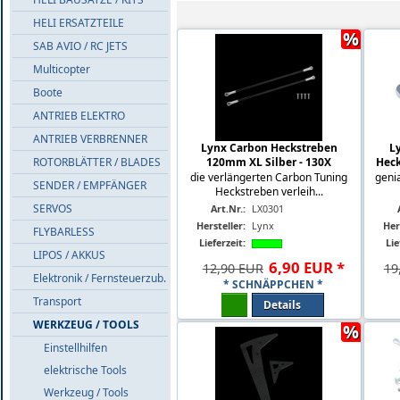
HELI ERSATZTEILE
%
SAB AVIO / RC JETS
Multicopter
Boote
ANTRIEB ELEKTRO
ANTRIEB VERBRENNER
Lynx Carbon Heckstreben
L
ROTORBLÄTTER / BLADES
120mm XL Silber - 130X
Heck
die verlängerten Carbon Tuning
genia
SENDER / EMPFÄNGER
Heckstreben verleih...
SERVOS
Art.Nr.:
LX0301
Hersteller:
Lynx
Her
FLYBARLESS
Lieferzeit:
Lie
LIPOS / AKKUS
6
,
90
EUR
*
12,90 EUR
19
Elektronik / Fernsteuerzub.
* SCHNÄPPCHEN *
Transport
Details
WERKZEUG / TOOLS
%
Einstellhilfen
elektrische Tools
Werkzeug / Tools