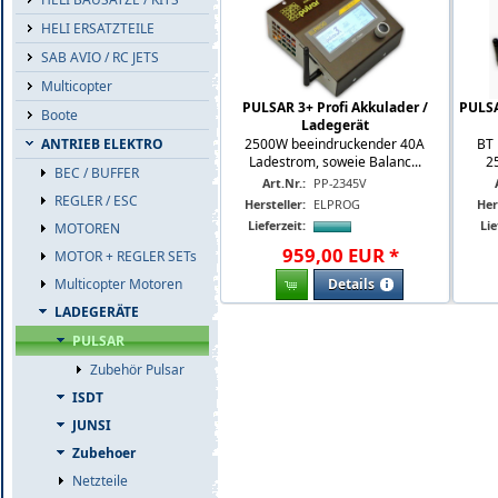
HELI ERSATZTEILE
SAB AVIO / RC JETS
Multicopter
PULSAR 3+ Profi Akkulader /
PULSA
Boote
Ladegerät
2500W beeindruckender 40A
BT 
ANTRIEB ELEKTRO
Ladestrom, soweie Balanc...
2
BEC / BUFFER
Art.Nr.:
PP-2345V
REGLER / ESC
Hersteller:
ELPROG
Her
Lieferzeit:
Lie
MOTOREN
959
,
00
EUR
*
MOTOR + REGLER SETs
Details
Multicopter Motoren
LADEGERÄTE
PULSAR
Zubehör Pulsar
ISDT
JUNSI
Zubehoer
Netzteile