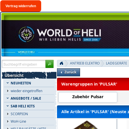
Vertrag widerrufen
ANTRIEB ELEKTRO
LADEGERÄTE
Zurück
Übersicht
NEUHEITEN
Warengruppen in 'PULSAR'
wieder eingetroffen
Zubehör Pulsar
ANGEBOTE / SALE
SAB HELI KITS
Alle Artikel in 'PULSAR' (Neuste 
SCORPION
WoH-Line
HELI BAUSÄTZE / KITS