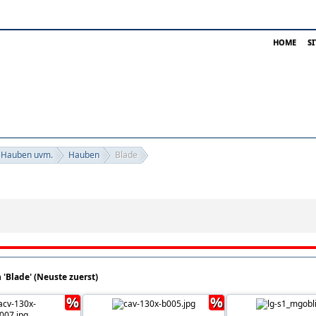
HOME
S
 Hauben uvm.
Hauben
Blade
en in 'Blade'
n 'Blade' (Neuste zuerst)
%
%