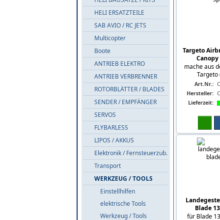
HELI ERSATZTEILE
SAB AVIO / RC JETS
Multicopter
Targeto Air
Boote
Canopy 
ANTRIEB ELEKTRO
mache aus d
Targeto
ANTRIEB VERBRENNER
Art.Nr.:
ROTORBLÄTTER / BLADES
Hersteller:
SENDER / EMPFÄNGER
Lieferzeit:
SERVOS
FLYBARLESS
LIPOS / AKKUS
Elektronik / Fernsteuerzub.
Transport
WERKZEUG / TOOLS
Einstellhilfen
Landegestel
elektrische Tools
Blade 1
Werkzeug / Tools
für Blade 1