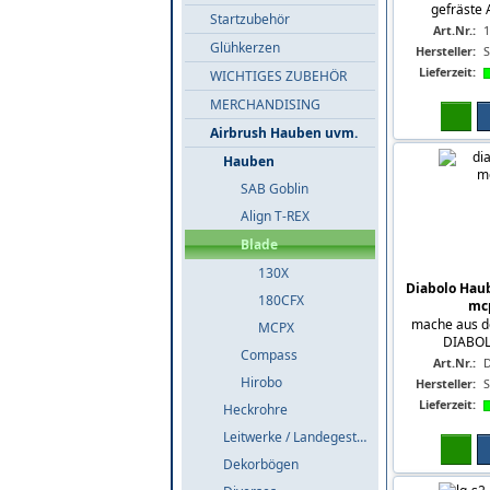
gefräste A
Startzubehör
Art.Nr.:
Glühkerzen
Hersteller:
S
Lieferzeit:
WICHTIGES ZUBEHÖR
MERCHANDISING
Airbrush Hauben uvm.
Hauben
SAB Goblin
Align T-REX
Blade
130X
Diabolo Hau
180CFX
mcp
mache aus d
MCPX
DIABOLO
Compass
Art.Nr.:
Hirobo
Hersteller:
S
Lieferzeit:
Heckrohre
Leitwerke / Landegestelle
Dekorbögen