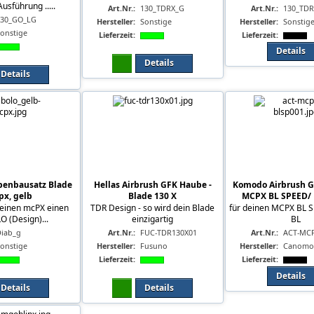
usführung .....
Art.Nr.:
130_TDRX_G
Art.Nr.:
130_TDR
130_GO_LG
Hersteller:
Sonstige
Hersteller:
Sonstig
onstige
Lieferzeit:
Lieferzeit:
Details
Details
Details
benbausatz Blade
Hellas Airbrush GFK Haube -
Komodo Airbrush G
x, gelb
Blade 130 X
MCPX BL SPEED/
einen mcPX einen
TDR Design - so wird dein Blade
für deinen MCPX BL 
 (Design)...
einzigartig
BL
Diab_g
Art.Nr.:
FUC-TDR130X01
Art.Nr.:
ACT-MCP
onstige
Hersteller:
Fusuno
Hersteller:
Canomo
Lieferzeit:
Lieferzeit:
Details
Details
Details