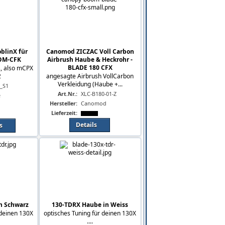
blinX für
Canomod ZICZAC Voll Carbon
OM-CFK
Airbrush Haube & Heckrohr -
BLADE 180 CFX
s, also mCPX
2
angesagte Airbrush VollCarbon
Verkleidung (Haube +...
_S1
Art.Nr.:
XLC-B180-01-Z
e
Hersteller:
Canomod
Lieferzeit:
Details
s
n Schwarz
130-TDRX Haube in Weiss
 deinen 130X
optisches Tuning für deinen 130X
....