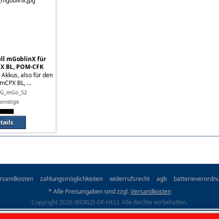
ll mGoblinX für
X BL, POM-CFK
 Akkus, also für den
mCPX BL, ...
LG_mGo_S2
onstige
tails
rsandkosten
zahlungsmöglichkeiten
widerrufsrecht
agb
batterieverordn
* Alle Preisangaben sind zzgl.
Versandkosten
Copyright 2026 WORLD-OF-HELI. Alle Rechte vorbehalten.