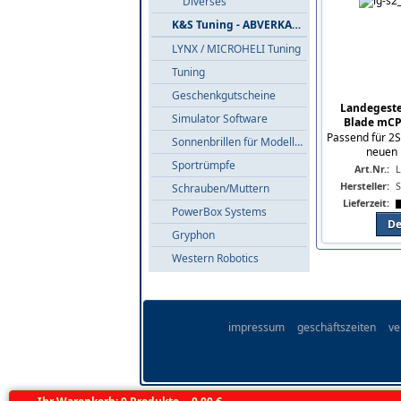
Diverses
K&S Tuning - ABVERKAUF
LYNX / MICROHELI Tuning
Tuning
Geschenkgutscheine
Landegeste
Simulator Software
Blade mCP
Passend für 2S
Sonnenbrillen für Modellflieger
neuen 
Sportrümpfe
Art.Nr.:
Hersteller:
S
Schrauben/Muttern
Lieferzeit:
PowerBox Systems
De
Gryphon
Western Robotics
impressum
geschäftszeiten
ve