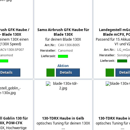
brush GFK Haube /
Samo Airbrush GFK Haube für
Landegestell mGo
- Blade 130X
Blade 130X
Blade mCPX, P
einem 130X einen
für deinen Blade 130X
Passend für 1S Akku
 (130X Speed)
V1 und V
Art.Nr.:
CAV-130X-B005
CACV-130X-SP007
Art.Nr.:
LG_mGo
Hersteller:
Canomod
Canomod
Hersteller:
Sonstig
Lieferzeit:
Lieferzeit:
Aktion
Details
Details
Detail
l Goblin 130 für
130-TDRX Haube in Gelb
130-TDRX Haube i
30X, POM-CFK
optisches Tuning für deinen 130X
optisches Tuning für
30X, Hochwertige
....
....