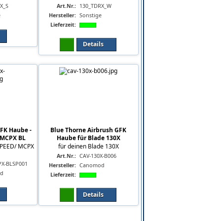
X_S
Art.Nr.:
130_TDRX_W
e
Hersteller:
Sonstige
Lieferzeit:
Details
FK Haube -
Blue Thorne Airbrush GFK
 MCPX BL
Haube für Blade 130X
SPEED/ MCPX
für deinen Blade 130X
Art.Nr.:
CAV-130X-B006
X-BLSP001
Hersteller:
Canomod
d
Lieferzeit:
Details