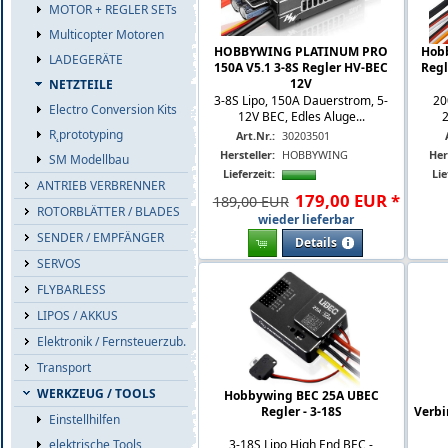
MOTOR + REGLER SETs
Multicopter Motoren
HOBBYWING PLATINUM PRO
Hob
LADEGERÄTE
150A V5.1 3-8S Regler HV-BEC
Regl
12V
NETZTEILE
3-8S Lipo, 150A Dauerstrom, 5-
20
Electro Conversion Kits
12V BEC, Edles Aluge...
2
R˛prototyping
Art.Nr.:
30203501
Hersteller:
HOBBYWING
Her
SM Modellbau
Lieferzeit:
Lie
ANTRIEB VERBRENNER
179
,
00
EUR
*
189,00 EUR
ROTORBLÄTTER / BLADES
wieder lieferbar
SENDER / EMPFÄNGER
Details
SERVOS
FLYBARLESS
LIPOS / AKKUS
Elektronik / Fernsteuerzub.
Transport
WERKZEUG / TOOLS
Hobbywing BEC 25A UBEC
Regler - 3-18S
Verbi
Einstellhilfen
3-18S Lipo High End BEC -
elektrische Tools