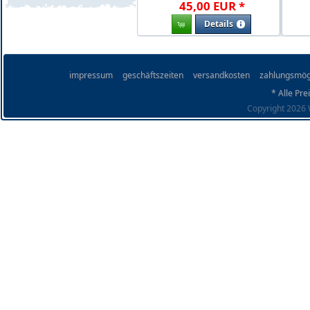
45
,
00
EUR
*
Details
impressum
geschäftszeiten
versandkosten
zahlungsmög
* Alle Pre
Copyright 2026 