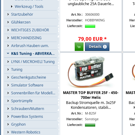
unglaubliche 25A Dauerle...
T
Werkzeug / Tools
Startzubehör
Art.Nr.:
30606000
Hersteller:
HOBBYWING
Her
Glühkerzen
Lieferzeit:
Lie
WICHTIGES ZUBEHÖR
MERCHANDISING
79
,
00
EUR
*
Airbrush Hauben uvm.
Details
K&S Tuning - ABVERKAUF
LYNX / MICROHELI Tuning
Tuning
Geschenkgutscheine
Simulator Software
MASTER TOP BUFFER 25F - 450-
MAST
Sonnenbrillen für Modellflieger
700er Helis
Sportrümpfe
Backup Stromquelle m. 3x25F
Bac
Kondensatoren, stabili...
Schrauben/Muttern
Art.Nr.:
M-B25F
PowerBox Systems
Hersteller:
Sonstige
Her
Gryphon
Lieferzeit:
Lie
Western Robotics