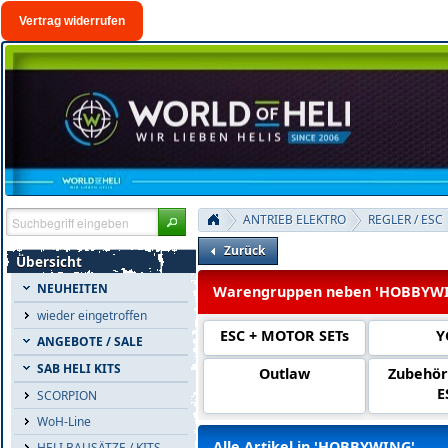
Vertrag widerrufen
ANTRIEB ELEKTRO
REGLER / ESC
Zurück
Übersicht
NEUHEITEN
Warengruppen neben 'HOBBYW
wieder eingetroffen
ESC + MOTOR SETs
Y
ANGEBOTE / SALE
SAB HELI KITS
Outlaw
Zubehör
E
SCORPION
WoH-Line
Alle Artikel in 'HOBBYWING'
HELI BAUSÄTZE / KITS