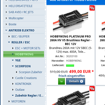
HELI ERSATZTEILE
%
SAB AVIO / RC JETS
Multicopter
Boote
ANTRIEB ELEKTRO
HOBBYWING PLATINUM PRO
HOB
BEC / BUFFER
260A HV V5 Brushless Regler -
260
REGLER / ESC
BEC 12V
Brandneu 260A mit 12V SBEC (5-
Bran
ESC + MOTOR SETs
12V) max. 400A, Tele...
HOBBYWING
Art.Nr.:
30203100
YGE
Hersteller:
HOBBYWING
Her
Lieferzeit:
Lie
SCORPION
499
,
00
EUR
*
519,00 EUR
Scorpion Zubehör
459
frisch eingetroffen
Castle Creations
Details
KONTRONIK
%
Outlaw
Zubehör Regler / ESC
MOTOREN