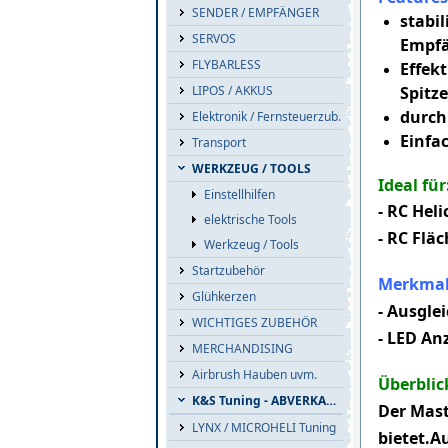
SENDER / EMPFÄNGER
stabil
SERVOS
Empf
FLYBARLESS
Effek
LIPOS / AKKUS
Spitz
durch
Elektronik / Fernsteuerzub.
Einfa
Transport
WERKZEUG / TOOLS
Ideal für
Einstellhilfen
-
RC Heli
elektrische Tools
-
RC Flä
Werkzeug / Tools
Startzubehör
Merkmal
Glühkerzen
-
Ausglei
WICHTIGES ZUBEHÖR
-
LED An
MERCHANDISING
Airbrush Hauben uvm.
Überblic
K&S Tuning - ABVERKAUF
Der Mast
LYNX / MICROHELI Tuning
bietet.Au