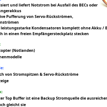
isiert und liefert Notstrom bei Ausfall des BECs oder
ängerakkus
tive Pufferung von Servo-Rückströmen,
enströmen
 leistungsstarke Kondensatoren komplett ohne Akku / B
ch in einen freien Empfängersteckplatz stecken
:
copter (Notlanden)
chenmodelle
e:
ch von Stromspitzen & Servo-Rückströme
zeige
k:
er Top Buffer ist eine Backup Stromquelle die ausreich
ch gleicht sie