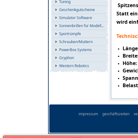
Tuning
Spitzens
Geschenkgutscheine
Statt ei
Simulator Software
wird ein
Sonnenbrillen für Modellflieger
Sportrümpfe
Technisc
Schrauben/Muttern
Länge
PowerBox Systems
Breit
Gryphon
Höhe
Western Robotics
Gewic
Spann
Belas
impressum
geschäftszeiten
ve