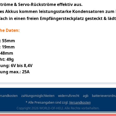
tröme & Servo-Rückströme effektiv aus.
nes Akkus kommen leistungsstarke Kondensatoren zum 
fach in einen freien Empfängersteckplatz gesteckt & lädt
he Daten:
: 55mm
e: 19mm
: 48mm
ht: 49g
ung: 6V bis 8,4V
tung max.: 25A
rsandkosten
zahlungsmöglichkeiten
widerrufsrecht
agb
batterieverordn
* Alle Preisangaben sind zzgl.
Versandkosten
Copyright 2026 WORLD-OF-HELI. Alle Rechte vorbehalten.