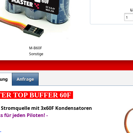
L
f-master.jpg
M-B60F
Sonstige
bung
Anfrage
ER TOP BUFFER 60F
 Stromquelle mit 3x60F Kondensatoren
s für jeden Piloten! -
: