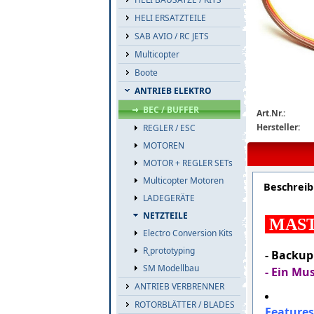
HELI ERSATZTEILE
SAB AVIO / RC JETS
Multicopter
Boote
ANTRIEB ELEKTRO
top-buffer-60
BEC / BUFFER
Art.Nr.:
Hersteller:
REGLER / ESC
MOTOREN
MOTOR + REGLER SETs
Multicopter Motoren
Beschrei
LADEGERÄTE
NETZTEILE
MAST
Electro Conversion Kits
R˛prototyping
- Backup
SM Modellbau
- Ein Mus
ANTRIEB VERBRENNER
ROTORBLÄTTER / BLADES
Features