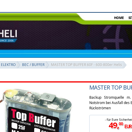
HOME
S
 ELEKTRO
BEC / BUFFER
MASTER TOP BUFFER 60F - 600-800er Helis
MASTER TOP BUFF
Backup Stromquelle m. 3
Notstrom bei Ausfall des
Rückströmen
- für Eure Sicherhei
49
,
00
EUR