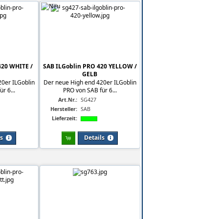
420 WHITE /
SAB ILGoblin PRO 420 YELLOW /
GELB
0er ILGoblin
Der neue High end 420er ILGoblin
r 6...
PRO von SAB für 6...
Art.Nr.:
SG427
Hersteller:
SAB
Lieferzeit:
ls
Details