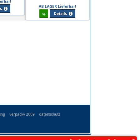
erbar!
AB LAGER Lieferbar!
ls
Details
ung
verpackv 2009
datenschutz