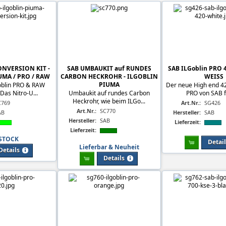
ONVERSION KIT -
SAB UMBAUKIT auf RUNDES
SAB ILGoblin PRO 
UMA / PRO / RAW
CARBON HECKROHR - ILGOBLIN
WEISS
PIUMA
oblin PRO & RAW
Der neue High end 42
 Das Nitro-U...
Umbaukit auf rundes Carbon
PRO von SAB fü
Heckrohr, wie beim ILGo...
C769
Art.Nr.:
SG426
Art.Nr.:
SC770
AB
Hersteller:
SAB
Hersteller:
SAB
Lieferzeit:
Lieferzeit:
 STOCK
Detai
Lieferbar & Neuheit
Details
Details