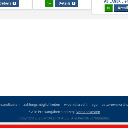
AB LAGER Lief
Details
Details
Detai
rsandkosten
zahlungsmöglichkeiten
widerrufsrecht
agb
batterieverordn
* Alle Preisangaben sind zzgl.
Versandkosten
Copyright 2026 WORLD-OF-HELI. Alle Rechte vorbehalten.