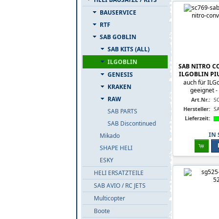
BAUSERVICE
RTF
SAB GOBLIN
SAB KITS (ALL)
ILGOBLIN
SAB NITRO C
ILGOBLIN PI
GENESIS
auch für ILG
KRAKEN
geeignet -
RAW
Art.Nr.:
S
Hersteller:
S
SAB PARTS
Lieferzeit:
SAB Discontinued
IN
Mikado
SHAPE HELI
ESKY
HELI ERSATZTEILE
SAB AVIO / RC JETS
Multicopter
Boote