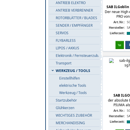
ANTRIEB ELEKTRO
SAB ILGoblin
ANTRIEB VERBRENNER
Der neue High 
PRO von 
ROTORBLÄTTER / BLADES
Art.Nr.:
S
SENDER / EMPFÄNGER
Hersteller:
S
SERVOS
Lieferzeit:
FLYBARLESS
LIPOS / AKKUS
Elektronik / Fernsteuerzub.
Transport
WERKZEUG / TOOLS
Einstellhilfen
elektrische Tools
Werkzeug / Tools
SAB ILG
der absolute
Startzubehör
PIUMA als 
Glühkerzen
Art.Nr.:
S
WICHTIGES ZUBEHÖR
Hersteller:
S
Lieferzeit:
MERCHANDISING