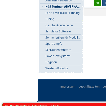
Airbrush Hauben uvm.
K&S Tuning - ABVERKAUF
LYNX / MICROHELI Tuning
Tuning
Geschenkgutscheine
Simulator Software
Sonnenbrillen für Modellflieger
Sportrümpfe
Schrauben/Muttern
PowerBox Systems
Gryphon
Western Robotics
impressum
geschäftszeiten
ve