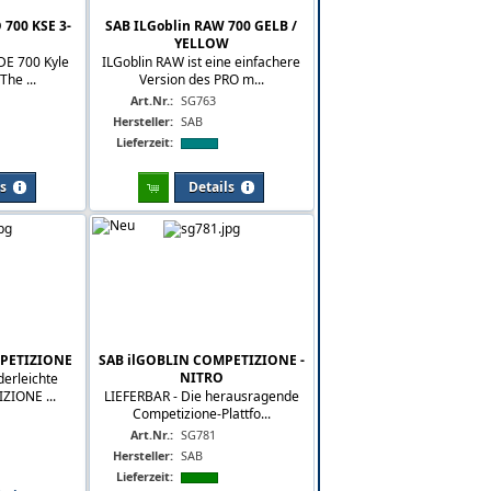
700 KSE 3-
SAB ILGoblin RAW 700 GELB /
YELLOW
DE 700 Kyle
ILGoblin RAW ist eine einfachere
The ...
Version des PRO m...
Art.Nr.:
SG763
Hersteller:
SAB
Lieferzeit:
ls
Details
MPETIZIONE
SAB ilGOBLIN COMPETIZIONE -
NITRO
derleichte
ZIONE ...
LIEFERBAR - Die herausragende
Competizione-Plattfo...
Art.Nr.:
SG781
Hersteller:
SAB
Lieferzeit: