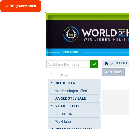
Vertrag widerrufen
HELI BAU
Zurück
Übersicht
NEUHEITEN
Warengrup
wieder eingetroffen
ANGEBOTE / SALE
SAB HELI KITS
SCORPION
WoH-Line
Alle Artike
HELI BAUSÄTZE / KITS