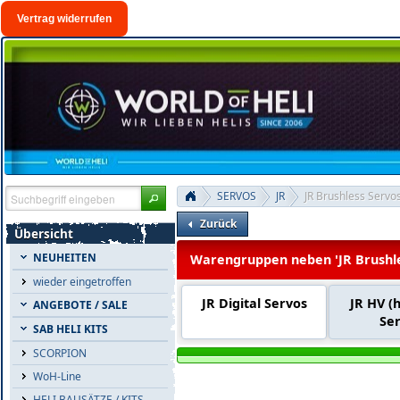
Vertrag widerrufen
SERVOS
JR
JR Brushless Servo
Zurück
Übersicht
NEUHEITEN
Warengruppen neben 'JR Brushle
wieder eingetroffen
JR Digital Servos
JR HV (h
ANGEBOTE / SALE
Se
SAB HELI KITS
SCORPION
WoH-Line
HELI BAUSÄTZE / KITS