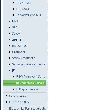
12V Servos
KST Tools
Servogetriebe KST
MKS
SAB
Savox
XPERT
BK - SERVO
Graupner
Savox Ersatzteile
Servogetriebe / Zubehör
JR
JR HV (high volt) Servos
JR Brushless Servos
JR Digital Servos
FLYBARLESS
LIPOS / AKKUS
Elektronik / Fernsteuerzub.