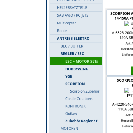
Produkte i
HELI ERSATZTEILE
SCORPION A-
SAB AVIO / RC JETS
14-150A PN
Multicopter
Boote
A-6528-200KV
150A SBE
ANTRIEB ELEKTRO
Art.N
BEC / BUFFER
Herstell
REGLER / ESC
Lieferze
ESC + MOTOR SETs
HOBBYWING
YGE
SCORPIO
SCORPION
Scorpion Zubehör
Castle Creations
A-4220-540KV
KONTRONIK
110A SBE
Outlaw
Art.N
Herstell
Zubehör Regler / ESC
Lieferze
MOTOREN