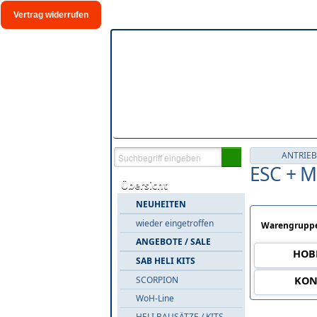
Vertrag widerrufen
ANTRIEB
ESC + 
Übersicht
NEUHEITEN
wieder eingetroffen
Warengruppe
ANGEBOTE / SALE
HOB
SAB HELI KITS
SCORPION
KON
WoH-Line
HELI BAUSÄTZE / KITS