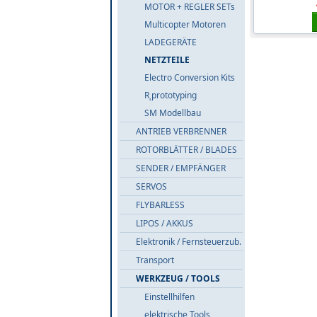
MOTOR + REGLER SETs
Multicopter Motoren
LADEGERÄTE
NETZTEILE
Electro Conversion Kits
R˛prototyping
SM Modellbau
ANTRIEB VERBRENNER
ROTORBLÄTTER / BLADES
SENDER / EMPFÄNGER
SERVOS
FLYBARLESS
LIPOS / AKKUS
Elektronik / Fernsteuerzub.
Transport
WERKZEUG / TOOLS
Einstellhilfen
elektrische Tools