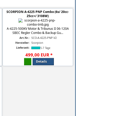
SCORPION A-4225 PNP Combo (6s/ 20cc-
25cc+/ 3108W)
A-4225-500KV Motor & Tribunus II 06-120A
SBEC Regler Combo & Backup Gu...
Art.Nr.:
SCO-A-4225-PNP-V2
Hersteller:
Scorpion
Lieferzeit:
5-7 Tage
499
,
00
EUR
*
Details
-