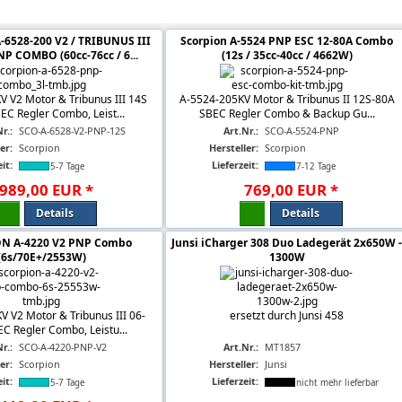
n 'ESC + MOTOR SETs'
6528-200 V2 / TRIBUNUS III
Scorpion A-5524 PNP ESC 12-80A Combo
P COMBO (60cc-76cc / 6...
(12s / 35cc-40cc / 4662W)
 V2 Motor & Tribunus III 14S
A-5524-205KV Motor & Tribunus II 12S-80A
C Regler Combo, Leist...
SBEC Regler Combo & Backup Gu...
r.:
SCO-A-6528-V2-PNP-12S
Art.Nr.:
SCO-A-5524-PNP
er:
Scorpion
Hersteller:
Scorpion
it:
Lieferzeit:
5-7 Tage
7-12 Tage
989
,
00
EUR
*
769
,
00
EUR
*
Details
Details
N A-4220 V2 PNP Combo
Junsi iCharger 308 Duo Ladegerät 2x650W 
(6s/70E+/2553W)
1300W
 V2 Motor & Tribunus III 06-
ersetzt durch Junsi 458
C Regler Combo, Leistu...
r.:
SCO-A-4220-PNP-V2
Art.Nr.:
MT1857
er:
Scorpion
Hersteller:
Junsi
it:
Lieferzeit:
5-7 Tage
nicht mehr lieferbar