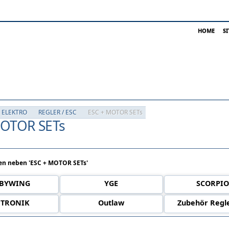
HOME
S
 ELEKTRO
REGLER / ESC
ESC + MOTOR SETs
MOTOR SETs
n neben 'ESC + MOTOR SETs'
BYWING
YGE
SCORPI
TRONIK
Outlaw
Zubehör Regle