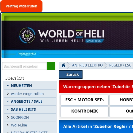
Vertrag widerrufen
ANTRIEB ELEKTRO
REGLER / ESC
Zurück
Übersicht
NEUHEITEN
Warengruppen neben 'Zubehör Re
wieder eingetroffen
ESC + MOTOR SETs
HOBB
ANGEBOTE / SALE
SAB HELI KITS
KONTRONIK
Ou
SCORPION
WoH-Line
Alle Artikel in 'Zubehör Regler /
HELI BAUSÄTZE / KITS