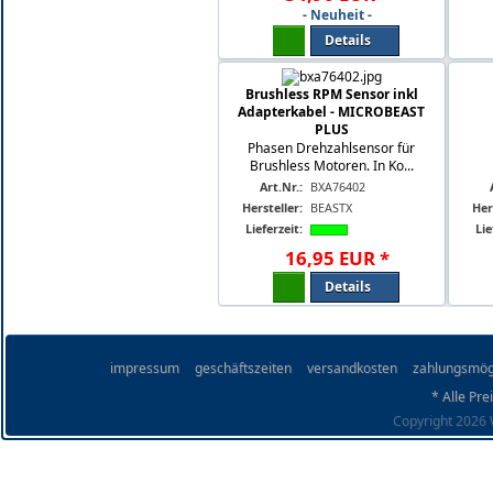
- Neuheit -
Details
Brushless RPM Sensor inkl
Adapterkabel - MICROBEAST
PLUS
Phasen Drehzahlsensor für
Brushless Motoren. In Ko...
Art.Nr.:
BXA76402
Hersteller:
BEASTX
Her
Lieferzeit:
Lie
16
,
95
EUR
*
Details
impressum
geschäftszeiten
versandkosten
zahlungsmög
* Alle Pre
Copyright 2026 