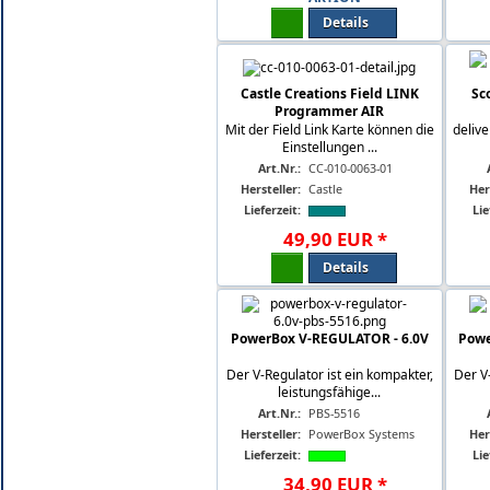
Details
Castle Creations Field LINK
Sc
Programmer AIR
Mit der Field Link Karte können die
delive
Einstellungen ...
Art.Nr.:
CC-010-0063-01
Hersteller:
Castle
Her
Lieferzeit:
Lie
49
,
90
EUR
*
Details
PowerBox V-REGULATOR - 6.0V
Powe
Der V-Regulator ist ein kompakter,
Der V
leistungsfähige...
Art.Nr.:
PBS-5516
Hersteller:
PowerBox Systems
Her
Lieferzeit:
Lie
34
,
90
EUR
*