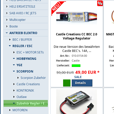
%
HELI ERSATZTEILE
SAB AVIO / RC JETS
Multicopter
Boote
ANTRIEB ELEKTRO
Castle Creations CC BEC 2.0
MAST
Voltage Regulator
BEC / BUFFER
REGLER / ESC
Die neue Version des bewährten
Bac
Castle BEC's. 14A, ...
ESC + MOTOR SETs
Art.Nr.:
010-0154-00
HOBBYWING
Hersteller:
Castle
Her
YGE
Lieferzeit:
Lie
SCORPION
49
,
00
EUR
*
59,00 EUR
SALE
Scorpion Zubehör
Details
Castle Creations
KONTRONIK
Outlaw
Zubehör Regler / ESC
MOTOREN