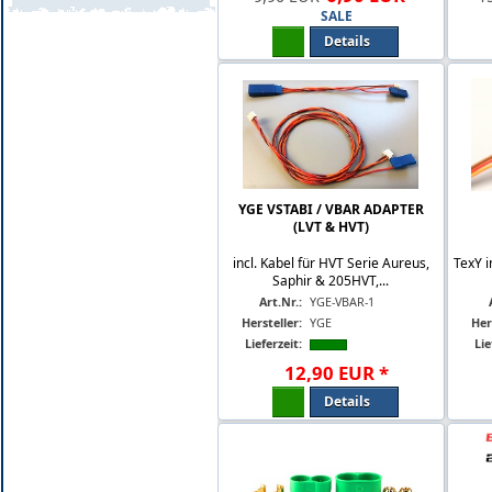
SALE
Details
YGE VSTABI / VBAR ADAPTER
(LVT & HVT)
incl. Kabel für HVT Serie Aureus,
TexY i
Saphir & 205HVT,...
Art.Nr.:
YGE-VBAR-1
Hersteller:
YGE
Her
Lieferzeit:
Lie
12
,
90
EUR
*
Details