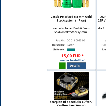
Castle Polarized 6,5 mm Gold
XDF
Stecksystem (1 Paar)
25F V
verpolsicheres Profi 6,5mm
die E
Goldkontakt Stecksystem...
Art.Nr.:
CC-011-0053-00
Hersteller:
Castle
Her
Lieferzeit:
Lie
15
,
00
EUR
*
wieder bestellbar!
Details
Scorpion Hi-Speed Alu Lüfter /
Cooling Fan (30mm)