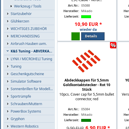
Art.Nr.:
05088
Werkzeug / Tools
Hersteller:
Mikado
Her
Startzubehör
Lieferzeit:
Lie
Glühkerzen
10
,
90
EUR
*
WICHTIGES ZUBEHÖR
wieder da
Details
MERCHANDISING
%
Airbrush Hauben uvm.
K&S Tuning - ABVERKAUF
LYNX / MICROHELI Tuning
Tuning
Geschenkgutscheine
Abdeckkappen für 5,5mm
YG
Simulator Software
Goldkontaktstecker - Rot 10
Sonnenbrillen für Modellflieger
Stück
10pcs. Cover cap for 5,5mm bullet
Vers
Sportrümpfe
connector, red
Schrauben/Muttern
Art.Nr.:
05084
PowerBox Systems
Hersteller:
Mikado
Her
Gryphon
Lieferzeit:
Lie
Western Robotics
6
,
90
EUR
*
9,90 EUR
1