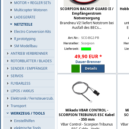
MOTOR + REGLER SETs
SCORPION BACKUP GUARD II /
Hobb
Multicopter Motoren
Empfängerstrom
LADEGERÄTE
Notversorgung
Brandneu V2! liefert Notstrom bei
unt
NETZTEILE
Ausfall des BECs...
E
Electro Conversion Kits
Art.Nr.:
SCO-BG2-PB
R˛prototyping
Hersteller:
Scorpion
Her
SM Modellbau
Lieferzeit:
Lie
ANTRIEB VERBRENNER
49
,
90
EUR
*
ROTORBLÄTTER / BLADES
Dauer-Brenner
Details
SENDER / EMPFÄNGER
SERVOS
FLYBARLESS
LIPOS / AKKUS
Elektronik / Fernsteuerzub.
Transport
Mikado VBAR CONTROL -
M
WERKZEUG / TOOLS
SCORPION TRIBUNUS ESC Kabel
SC
- 350 mm
Einstellhilfen
VBar Control - Scorpion Tribunus
VBar 
elektrische Tools
ESC-Cable - Verbi...