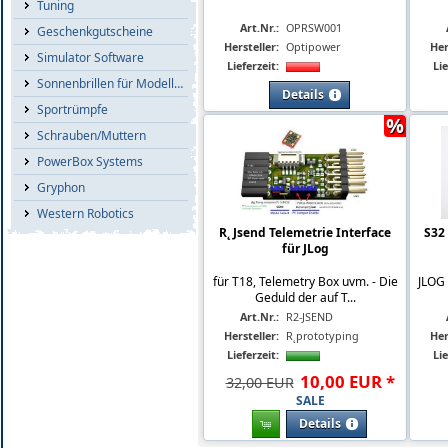
Tuning
Art.Nr.:
OPRSW001
Geschenkgutscheine
Hersteller:
Optipower
Her
Simulator Software
Lieferzeit:
Lie
Sonnenbrillen für Modellflieger
Details
Sportrümpfe
%
Schrauben/Muttern
PowerBox Systems
Gryphon
Western Robotics
R˛ Jsend Telemetrie Interface
S32
für JLog
für T18, Telemetry Box uvm. - Die
JLOG 
Geduld der auf T...
Art.Nr.:
R2-JSEND
Hersteller:
R˛prototyping
Her
Lieferzeit:
Lie
10
,
00
EUR
*
32,00 EUR
SALE
Details