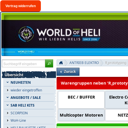
Vertrag widerrufen
ANTRIEB ELEKTRO
R˛prototyping
Zurück
Übersicht
NEUHEITEN
Warengruppen neben 'R˛prototy
wieder eingetroffen
BEC / BUFFER
Electro 
ANGEBOTE / SALE
K
SAB HELI KITS
SCORPION
Multicopter Motoren
NETZ
WoH-Line
HELI BAUSÄTZE / KITS