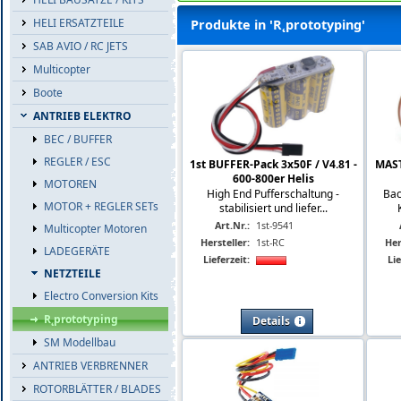
HELI ERSATZTEILE
Produkte in 'R˛prototyping'
SAB AVIO / RC JETS
Multicopter
Boote
ANTRIEB ELEKTRO
BEC / BUFFER
REGLER / ESC
1st BUFFER-Pack 3x50F / V4.81 -
MAST
600-800er Helis
MOTOREN
High End Pufferschaltung -
Bac
MOTOR + REGLER SETs
stabilisiert und liefer...
Art.Nr.:
1st-9541
Multicopter Motoren
Hersteller:
1st-RC
Her
LADEGERÄTE
Lieferzeit:
Lie
NETZTEILE
Electro Conversion Kits
R˛prototyping
Details
SM Modellbau
ANTRIEB VERBRENNER
ROTORBLÄTTER / BLADES