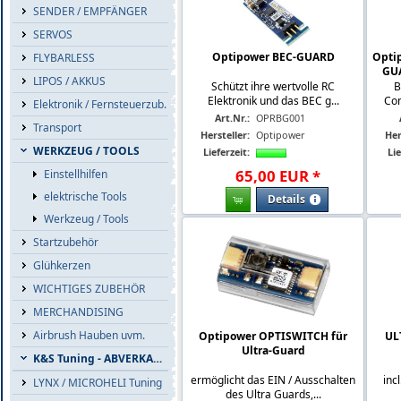
SENDER / EMPFÄNGER
SERVOS
Optipower BEC-GUARD
Opti
FLYBARLESS
GU
LIPOS / AKKUS
Schützt ihre wertvolle RC
B
Elektronik und das BEC g...
Com
Elektronik / Fernsteuerzub.
Art.Nr.:
OPRBG001
Transport
Hersteller:
Optipower
Her
WERKZEUG / TOOLS
Lieferzeit:
Lie
65
,
00
EUR
*
Einstellhilfen
elektrische Tools
Details
Werkzeug / Tools
Startzubehör
Glühkerzen
WICHTIGES ZUBEHÖR
MERCHANDISING
Airbrush Hauben uvm.
Optipower OPTISWITCH für
UL
Ultra-Guard
K&S Tuning - ABVERKAUF
ermöglicht das EIN / Ausschalten
inc
LYNX / MICROHELI Tuning
des Ultra Guards,...