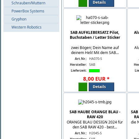
Details
Schrauben/Muttern
PowerBox Systems
Gryphon
Western Robotics
SAB AUFKLEBERSATZ Pilot,
Al
Buchstaben / Letter Sticker
zwei Bögen; Dein Name auf
Al
deinem Heli! Mit dem SAB...
Art.Nr.:
HA070-S
Hersteller:
SAB
Her
Lieferzeit:
Lie
8
,
00
EUR
*
Details
SAB HAUBE ORANGE BLAU -
SAB
RAW 420
RA
ORANGE BLAU DESIGN 2024 für
die 
den SAB RAW 420 - best...
Art.Nr.:
H2045-S
Hersteller:
SAB
Her