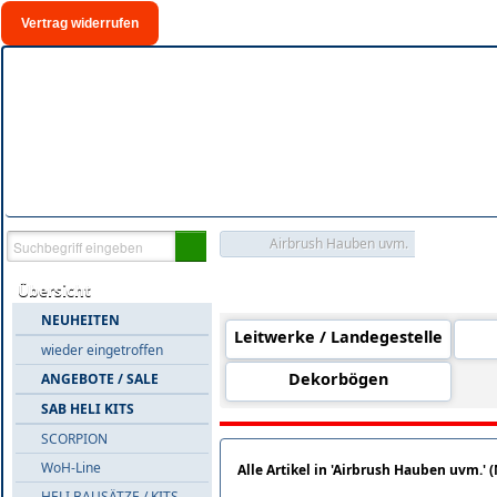
Vertrag widerrufen
Airbrush Hauben uvm.
Warengruppen in 'Airbrush Hau
Übersicht
NEUHEITEN
Leitwerke / Landegestelle
wieder eingetroffen
Dekorbögen
ANGEBOTE / SALE
SAB HELI KITS
SCORPION
WoH-Line
Alle Artikel in 'Airbrush Hauben uvm.' 
HELI BAUSÄTZE / KITS