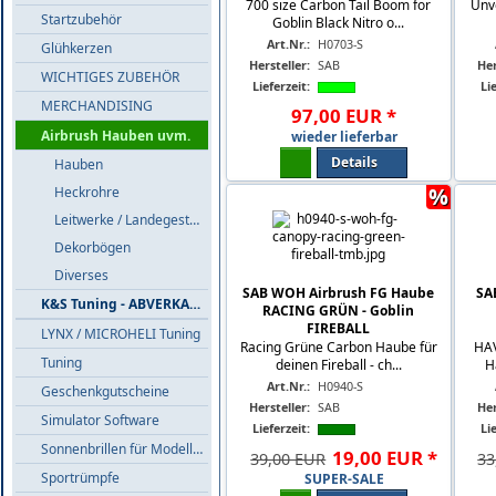
700 size Carbon Tail Boom for
Unve
Startzubehör
Goblin Black Nitro o...
Art.Nr.:
H0703-S
Glühkerzen
Hersteller:
SAB
Her
WICHTIGES ZUBEHÖR
Lieferzeit:
Lie
MERCHANDISING
97
,
00
EUR
*
Airbrush Hauben uvm.
wieder lieferbar
Details
Hauben
%
Heckrohre
Leitwerke / Landegestelle
Dekorbögen
Diverses
SAB WOH Airbrush FG Haube
SA
K&S Tuning - ABVERKAUF
RACING GRÜN - Goblin
FIREBALL
LYNX / MICROHELI Tuning
Racing Grüne Carbon Haube für
HA
Tuning
deinen Fireball - ch...
H
Art.Nr.:
H0940-S
Geschenkgutscheine
Hersteller:
SAB
Her
Simulator Software
Lieferzeit:
Lie
Sonnenbrillen für Modellflieger
19
,
00
EUR
*
39,00 EUR
33
Sportrümpfe
SUPER-SALE