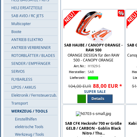
HELI ERSATZTEILE
%
SAB AVIO / RC JETS
Multicopter
Boote
ANTRIEB ELEKTRO
SAB HAUBE / CANOPY ORANGE -
SAB 
ANTRIEB VERBRENNER
RAW 500
ORANGE DESIGN für den RAW
Canop
ROTORBLÄTTER / BLADES
500 - CANOPY ORANGE
SENDER / EMPFÄNGER
Art.Nr.:
H1929-S
SERVOS
Hersteller:
SAB
Her
Lieferzeit:
Lie
FLYBARLESS
88
,
00
EUR
*
104,00 EUR
51
LIPOS / AKKUS
SUPER SALE
Elektronik / Fernsteuerzub.
Details
Transport
WERKZEUG / TOOLS
Einstellhilfen
SAB CFK Heckrohr 700 er Größe
Kab
elektrische Tools
GELB / CARBON - Goblin Black
Nitro / Thu...
Werkzeug / Tools