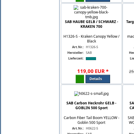
SAB HAUBE GELB / SCHWARZ -
Targ
KRAKEN 700
H1326-S - Kraken Canopy Yellow /
mac
Black
Art.Nr.:
H1326-S
Hersteller:
SAB
Her
Lieferzeit:
Lie
119
,
00
EUR
*
25
Details
SAB Carbon Heckrohr GELB -
SA
GOBLIN 500 Sport
CA
Carbon Fiber Tail Boom YELLOW -
SAB
Goblin 500 Sport
WO
Art.Nr.:
H0622-S
Hersteller:
SAB
Her