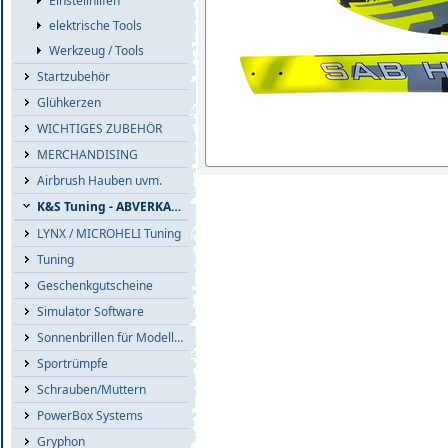
Einstellhilfen
elektrische Tools
Werkzeug / Tools
Startzubehör
Glühkerzen
WICHTIGES ZUBEHÖR
MERCHANDISING
Airbrush Hauben uvm.
K&S Tuning - ABVERKAUF
LYNX / MICROHELI Tuning
Tuning
Geschenkgutscheine
Simulator Software
Sonnenbrillen für Modellflieger
Sportrümpfe
Schrauben/Muttern
PowerBox Systems
Gryphon