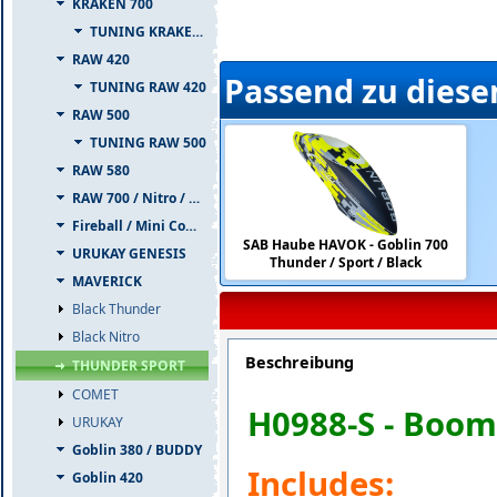
KRAKEN 700
TUNING KRAKEN 700
RAW 420
Passend zu diese
TUNING RAW 420
RAW 500
TUNING RAW 500
RAW 580
RAW 700 / Nitro / PIUMA
Fireball / Mini Comet
SAB Haube HAVOK - Goblin 700
URUKAY GENESIS
Thunder / Sport / Black
MAVERICK
Black Thunder
Black Nitro
Beschreibung
THUNDER SPORT
COMET
H0988-S - Boom
URUKAY
Goblin 380 / BUDDY
Includes:
Goblin 420