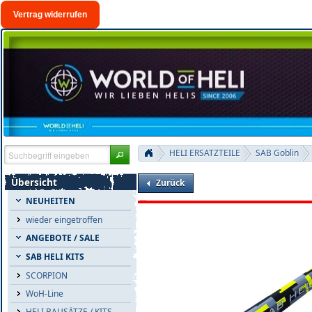
Vertrag widerrufen
HELI ERSATZTEILE
SAB Goblin
Übersicht
Zurück
NEUHEITEN
wieder eingetroffen
ANGEBOTE / SALE
SAB HELI KITS
SCORPION
WoH-Line
HELI BAUSÄTZE / KITS