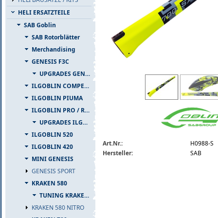
HELI ERSATZTEILE
SAB Goblin
SAB Rotorblätter
Merchandising
GENESIS F3C
UPGRADES GENESIS F3C
h0988-s.jpg
ILGOBLIN COMPETIZIONE
ILGOBLIN PIUMA
ILGOBLIN PRO / RAW 700
UPGRADES ILGOBLIN PRO / RAW 700
ILGOBLIN 520
Art.Nr.:
H0988-S
ILGOBLIN 420
Hersteller:
SAB
MINI GENESIS
GENESIS SPORT
KRAKEN 580
TUNING KRAKEN 580
KRAKEN 580 NITRO