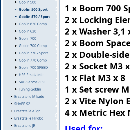
Goblin 500
1 x Boom 700 S
Goblin 500 Sport
2 x Locking Ele
Goblin 570 / Sport
Goblin 630 Comp
2 x Washer 3,1 x
Goblin 630
Goblin 700
2 x Boom Spac
Goblin 700 Comp
2 x Double-sid
Goblin 770 / Sport
Goblin 770 Comp
2 x Socket M3 x
Goblin 700 SPEED
1 x Flat M3 x 8
HPS Ersatzteile
SAB Servos / ESC
1 x Set screw M
Tuning Goblin
Ersatzteile Mikado
2 x Vite Nylon
SHAPE S2
4 x Metric Hex
Ersatzteile Align
Ersatzteile Hirobo
Used for:
Ersatzteile JR