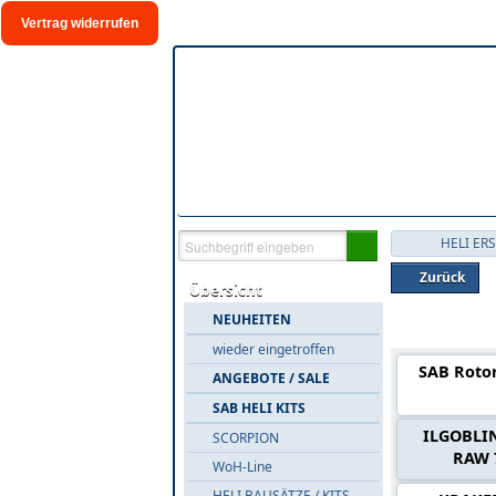
Vertrag widerrufen
HELI ER
Zurück
Übersicht
NEUHEITEN
Warengrup
wieder eingetroffen
SAB Rotor
ANGEBOTE / SALE
SAB HELI KITS
ILGOBLIN
SCORPION
RAW 
WoH-Line
HELI BAUSÄTZE / KITS