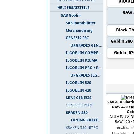
KRAKE
HELI ERSATZTEILE
RAW 
SAB Goblin
SAB Rotorblätter
Black T
Merchandising
GENESIS F3C
Goblin 380
UPGRADES GENESIS F3C
Goblin 6
ILGOBLIN COMPETIZIONE
ILGOBLIN PIUMA
ILGOBLIN PRO / RAW 700
UPGRADES ILGOBLIN PRO / RAW 700
Alle Artik
ILGOBLIN 520
ILGOBLIN 420
MINI GENESIS
SAB ALU Blatth
GENESIS SPORT
RAW 420 / Mi
Gob
KRAKEN 580
ALUMINUM BL
TUNING KRAKEN 580
RAW 420 / M
KRAKEN 580 NITRO
Art.Nr.:
H
Hersteller:
S