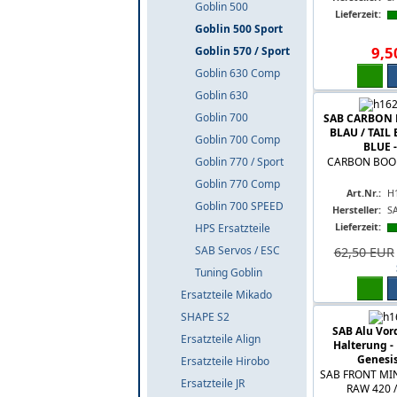
Goblin 500
Lieferzeit:
Goblin 500 Sport
9
,
5
Goblin 570 / Sport
Goblin 630 Comp
Goblin 630
Goblin 700
SAB CARBON
BLAU / TAI
Goblin 700 Comp
BLUE 
Goblin 770 / Sport
CARBON BOO
Goblin 770 Comp
Art.Nr.:
H
Goblin 700 SPEED
Hersteller:
S
Lieferzeit:
HPS Ersatzteile
SAB Servos / ESC
62,50 EUR
Tuning Goblin
Ersatzteile Mikado
SHAPE S2
SAB Alu Vor
Ersatzteile Align
Halterung -
Genesis 
Ersatzteile Hirobo
SAB FRONT MI
Ersatzteile JR
RAW 420 / 