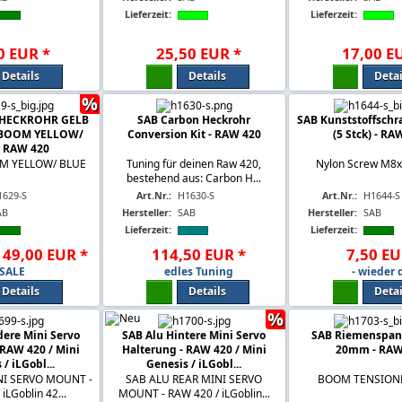
Lieferzeit:
Lieferzeit:
0
EUR
*
25
,
50
EUR
*
17
,
00
E
Details
Details
Detai
%
 HECKROHR GELB
SAB Carbon Heckrohr
SAB Kunststoffsch
L BOOM YELLOW/
Conversion Kit - RAW 420
(5 Stck) - RA
- RAW 420
M YELLOW/ BLUE
Tuning für deinen Raw 420,
Nylon Screw M8x6
bestehend aus: Carbon H...
1629-S
Art.Nr.:
H1630-S
Art.Nr.:
H1644-S
AB
Hersteller:
SAB
Hersteller:
SAB
Lieferzeit:
Lieferzeit:
49
,
00
EUR
*
114
,
50
EUR
*
7
,
50
EU
SALE
edles Tuning
- wieder 
Details
Details
Detai
%
dere Mini Servo
SAB Alu Hintere Mini Servo
SAB Riemenspann
 RAW 420 / Mini
Halterung - RAW 420 / Mini
20mm - RAW
/ iLGobl...
Genesis / iLGobl...
NI SERVO MOUNT -
SAB ALU REAR MINI SERVO
BOOM TENSION
iLGoblin 42...
MOUNT - RAW 420 / iLGoblin...