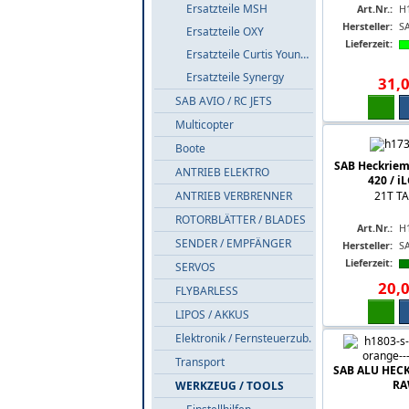
Ersatzteile MSH
Art.Nr.:
H
Hersteller:
S
Ersatzteile OXY
Lieferzeit:
Ersatzteile Curtis Youngblood
Ersatzteile Synergy
31
,
SAB AVIO / RC JETS
Multicopter
Boote
SAB Heckriem
ANTRIEB ELEKTRO
420 / i
ANTRIEB VERBRENNER
21T TA
ROTORBLÄTTER / BLADES
Art.Nr.:
H
SENDER / EMPFÄNGER
Hersteller:
S
Lieferzeit:
SERVOS
20
,
FLYBARLESS
LIPOS / AKKUS
Elektronik / Fernsteuerzub.
Transport
SAB ALU HEC
RA
WERKZEUG / TOOLS