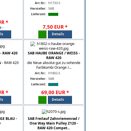
Art.Nr.:
H1733-S
Hersteller:
SAB
Lieferzeit:
UR
*
7
,
50
EUR
*
t -
ls
Details
- RAW 420
SAB HAUBE ORANGE / WEISS -
RAW 420
 - RAW 420
die Neue absolut gut zu sehende
Farbkombi Orange /...
Art.Nr.:
H1802-S
Hersteller:
SAB
Lieferzeit:
UR
*
69
,
00
EUR
*
ls
Details
GE BLAU -
SAB Freilauf Zahnriemenrad /
0
One Way Main Pulley Z120 -
RAW 420 Compet...