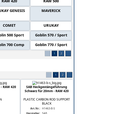
RAW 420
RAW 500
UKAY GENESIS
MAVERICK
COMET
URUKAY
lin 500 Sport
Goblin 570 / Sport
blin 700 Comp
Goblin 770 / Sport
1
2
1
2
 - RAW 420
SAB Heckgestängeführung
Schwarz für 20mm - RAW 420
IN
PLASTIC CARBON ROD SUPPORT
BLACK
Art.Nr.:
H1463-B-S
Hersteller:
SAB