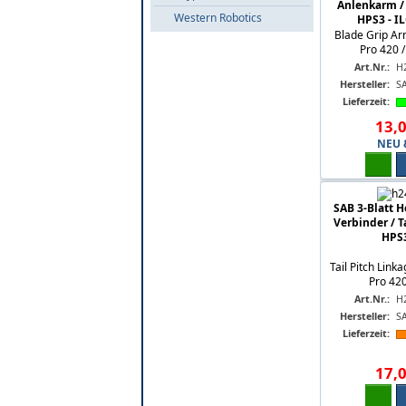
Anlenkarm /
Western Robotics
HPS3 - IL
Blade Grip Ar
Pro 420 /
Art.Nr.:
H
Hersteller:
S
Lieferzeit:
13
,
NEU 
SAB 3-Blatt 
Verbinder / T
HPS3
Tail Pitch Link
Pro 420
Art.Nr.:
H
Hersteller:
S
Lieferzeit:
17
,