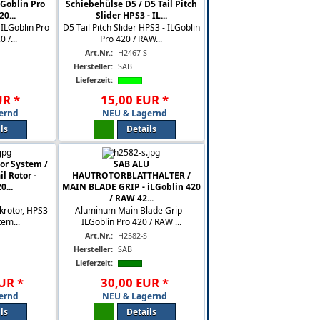
LGoblin Pro
Schiebehülse D5 / D5 Tail Pitch
0...
Slider HPS3 - IL...
 ILGoblin Pro
D5 Tail Pitch Slider HPS3 - ILGoblin
 /...
Pro 420 / RAW...
Art.Nr.:
H2467-S
Hersteller:
SAB
Lieferzeit:
UR
*
15
,
00
EUR
*
ernd
NEU & Lagernd
ls
Details
tor System /
SAB ALU
l Rotor -
HAUTROTORBLATTHALTER /
0...
MAIN BLADE GRIP - iLGoblin 420
/ RAW 42...
krotor, HPS3
Aluminum Main Blade Grip -
tem...
ILGoblin Pro 420 / RAW ...
Art.Nr.:
H2582-S
Hersteller:
SAB
Lieferzeit:
UR
*
30
,
00
EUR
*
ernd
NEU & Lagernd
ls
Details