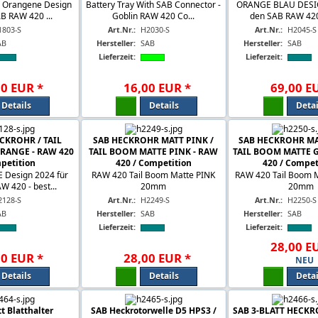
 Orangene Design
Battery Tray With SAB Connector -
ORANGE BLAU DESIG
B RAW 420 ...
Goblin RAW 420 Co...
den SAB RAW 420 
1803-S
Art.Nr.:
H2030-S
Art.Nr.:
H2045-S
AB
Hersteller:
SAB
Hersteller:
SAB
Lieferzeit:
Lieferzeit:
00
EUR
*
16
,
00
EUR
*
69
,
00
E
Details
Details
Detai
CKROHR / TAIL
SAB HECKROHR MATT PINK /
SAB HECKROHR MA
RANGE - RAW 420
TAIL BOOM MATTE PINK - RAW
TAIL BOOM MATTE 
petition
420 / Competition
420 / Compet
Design 2024 für
RAW 420 Tail Boom Matte PINK
RAW 420 Tail Boom 
 420 - best...
20mm
20mm
2128-S
Art.Nr.:
H2249-S
Art.Nr.:
H2250-S
AB
Hersteller:
SAB
Hersteller:
SAB
Lieferzeit:
Lieferzeit:
28
,
00
E
50
EUR
*
28
,
00
EUR
*
NEU
Details
Details
Detai
t Blatthalter
SAB Heckrotorwelle D5 HPS3 /
SAB 3-BLATT HECK