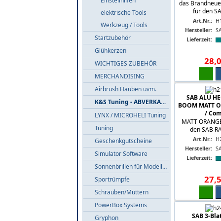
Einstellhilfen
das Brandneue
für den SA
elektrische Tools
Art.Nr.:
H
Werkzeug / Tools
Hersteller:
S
Startzubehör
Lieferzeit:
Glühkerzen
28
,
WICHTIGES ZUBEHÖR
MERCHANDISING
Airbrush Hauben uvm.
SAB ALU HE
K&S Tuning - ABVERKAUF
BOOM MATT O
/ Com
LYNX / MICROHELI Tuning
MATT ORANGE 
Tuning
den SAB RAW
Art.Nr.:
H
Geschenkgutscheine
Hersteller:
S
Simulator Software
Lieferzeit:
Sonnenbrillen für Modellflieger
27
,
Sportrümpfe
Schrauben/Muttern
PowerBox Systems
SAB 3-Blat
Gryphon