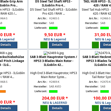
 Blade Grip Arm
D5 Steel Tail Shaft HPS3 -
TAIL HUB HPS3 - I
Goblin Pro...
ILGoblin Pro 4...
420 / RAW 42
m HPS3 - ILGoblin
D5 Steel Tail Shaft HPS3 - ILGoblin
Steel Tail Hub HPS3 -
 RAW 420 /...
Pro 420 / RAW ...
420 / RAW 420
2464-S
Art.Nr.:
H2465-S
Art.Nr.:
H2466-S
AB
Hersteller:
SAB
Hersteller:
SAB
Lieferzeit:
Lieferzeit:
00
EUR
*
9
,
50
EUR
*
31
,
00
E
& Lagernd
NEU & Lagernd
NEU & Lag
Details
Details
Detai
Heckschiebehülse
SAB 3-Blatt Hauptrotor System /
SAB 3-Blatt Heckro
ail Pitch Linkage
HPS3 3-Blades Main Rotor -
HPS3 3-Blades Tai
 - ILG...
ILGoblin 42...
ILGoblin 42
age HPS3 - ILGoblin
High End 3-Blatt Hauptrotor, HPS3
High End 3-Blatt Hec
 / RAW 4...
Main Rotor Syste...
Tail Rotor Sys
2468-S
Art.Nr.:
H2469-K
Art.Nr.:
H2470-K
AB
Hersteller:
SAB AVIO
Hersteller:
SAB
Lieferzeit:
Lieferzeit:
204
,
00
EUR
*
100
,
00
E
00
EUR
*
NEU & LAGERND
NEU & Lag
Details
Details
Detai