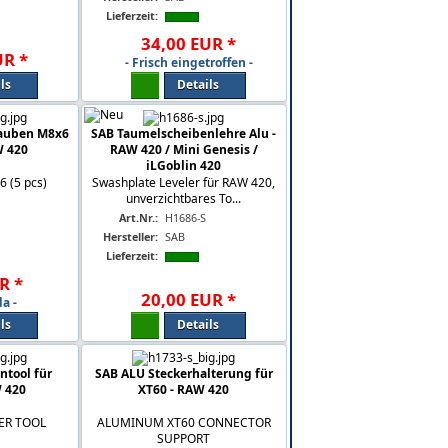
Lieferzeit:
34
,
00
EUR
*
UR
*
- Frisch eingetroffen -
ls
Details
rauben M8x6
SAB Taumelscheibenlehre Alu -
W 420
RAW 420 / Mini Genesis /
iLGoblin 420
 (5 pcs)
Swashplate Leveler für RAW 420,
unverzichtbares To...
Art.Nr.:
H1686-S
Hersteller:
SAB
Lieferzeit:
R
*
20
,
00
EUR
*
da -
ls
Details
tool für
SAB ALU Steckerhalterung für
 420
XT60 - RAW 420
ER TOOL
ALUMINUM XT60 CONNECTOR
SUPPORT