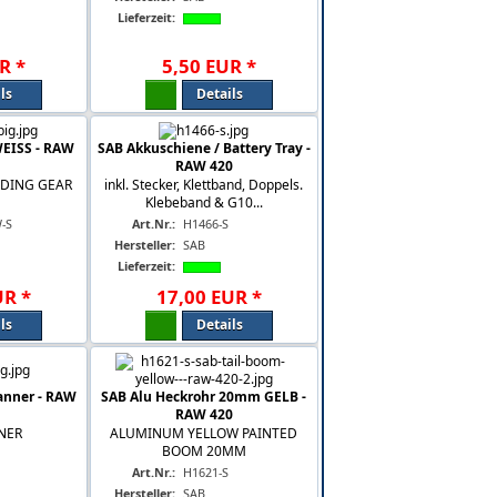
Lieferzeit:
R
*
5
,
50
EUR
*
ls
Details
WEISS - RAW
SAB Akkuschiene / Battery Tray -
RAW 420
NDING GEAR
inkl. Stecker, Klettband, Doppels.
Klebeband & G10...
-S
Art.Nr.:
H1466-S
Hersteller:
SAB
Lieferzeit:
UR
*
17
,
00
EUR
*
ls
Details
nner - RAW
SAB Alu Heckrohr 20mm GELB -
RAW 420
NER
ALUMINUM YELLOW PAINTED
BOOM 20MM
Art.Nr.:
H1621-S
Hersteller:
SAB