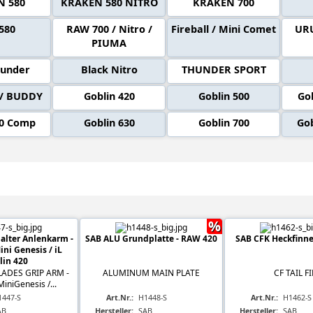
N 580
KRAKEN 580 NITRO
KRAKEN 700
580
RAW 700 / Nitro /
Fireball / Mini Comet
UR
PIUMA
hunder
Black Nitro
THUNDER SPORT
 / BUDDY
Goblin 420
Goblin 500
Gob
30 Comp
Goblin 630
Goblin 700
Go
el in 'TUNING RAW 420'
%
alter Anlenkarm -
SAB ALU Grundplatte - RAW 420
SAB CFK Heckfinne
ni Genesis / iL
lin 420
ADES GRIP ARM -
ALUMINUM MAIN PLATE
CF TAIL F
iniGenesis /...
1447-S
Art.Nr.:
H1448-S
Art.Nr.:
H1462-S
AB
Hersteller:
SAB
Hersteller:
SAB