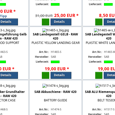
Lieferzeit:
Lieferzeit:
00
EUR
*
25
,
00
EUR
*
8
,
50
EU
31,00 EUR
Tipp
Details
Details
Detai
ängeführung Gelb
SAB Landegestell GELB - RAW
SAB Landegestell 
m - RAW 420
420
420
ROD SUPPORT
PLASTIC YELLOW LANDING GEAR
PLASTIC WHITE LA
1463-S
Art.Nr.:
H1465-S
Art.Nr.:
H1465-W
AB
Hersteller:
SAB
Hersteller:
SAB
Lieferzeit:
Lieferzeit:
0
EUR
*
19
,
00
EUR
*
19
,
00
E
Details
Details
Detai
ker Grundhalter
SAB Akkuschiene - RAW 420
SAB ALU Riemenspa
 - RAW 420
420
CTOR CASE
BATTERY GUIDE
BELT TESIO
1468-S
Art.Nr.:
H1474-S
Art.Nr.:
H1517-S
AB
Hersteller:
SAB
Hersteller:
SAB