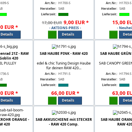
1699-S
Art.Nr.:
H1700-S
Art.Nr.:
H1703-S
AB
Hersteller:
SAB
Hersteller:
SAB
Lieferzeit:
Lieferzeit:
9
,
00
EUR
*
15
,
00
E
17,00 EUR
00
EUR
*
- AKTIONS-PREIS -
- Neuhei
Details
Details
Detai
enrad 21Z - RAW
SAB HAUBE PINK - RAW 420
SAB HAUBE GRÜN 
LGoblin 420
IL PULLEY
edel & chic Tuning Design Haube
SAB CANOPY GREEN
für deinen RAW 420...
1736-S
Art.Nr.:
H1791-S
Art.Nr.:
H1794-S
AB
Hersteller:
SAB
Hersteller:
SAB
Lieferzeit:
Lieferzeit:
00
EUR
*
66
,
00
EUR
*
63
,
00
E
Details
Details
Detai
KROHR ORANGE -
SAB AKKUSCHIENE mit STECKER
SAB HAUBE ORAN
W 420
- RAW 420 Comp.
RAW 42