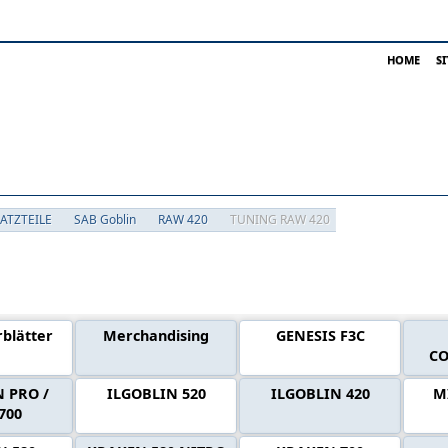
HOME
S
SATZTEILE
SAB Goblin
RAW 420
TUNING RAW 420
pen SAB GOBLIN Ersatzteile
blätter
Merchandising
GENESIS F3C
CO
 PRO /
ILGOBLIN 520
ILGOBLIN 420
M
700