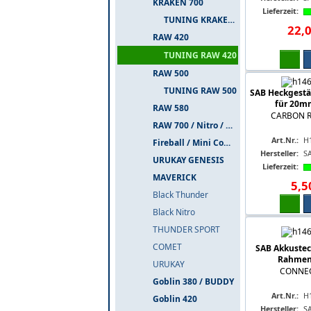
KRAKEN 700
Lieferzeit:
TUNING KRAKEN 700
22
,
RAW 420
TUNING RAW 420
RAW 500
TUNING RAW 500
SAB Heckgest
für 20m
RAW 580
CARBON 
RAW 700 / Nitro / PIUMA
Art.Nr.:
H
Fireball / Mini Comet
Hersteller:
S
URUKAY GENESIS
Lieferzeit:
MAVERICK
5
,
5
Black Thunder
Black Nitro
THUNDER SPORT
COMET
SAB Akkustec
Rahmen
URUKAY
CONNE
Goblin 380 / BUDDY
Art.Nr.:
H
Goblin 420
Hersteller:
S