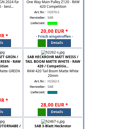
N 2024 für
One Way Main Pulley Z120 - RAW
- best...
420 Competition
Art.Nr.:
H2070-S
Hersteller:
SAB
Lieferzeit:
20
,
00
EUR
*
UR
*
- Frisch eingetroffen -
ls
Details
TT GRÜN /
SAB HECKROHR MATT WEISS /
GREEN - RAW
TAIL BOOM MATTE WHITE - RAW
ition
420 / Competitio...
Matte GREEN
RAW 420 Tail Boom Matte White
20mm
Art.Nr.:
H2262-S
Hersteller:
SAB
Lieferzeit:
UR
*
28
,
00
EUR
*
ls
Details
ROTORNABE /
SAB 3-Blatt Heckrotor