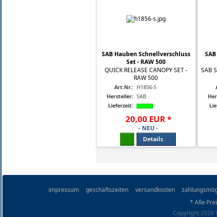
SAB Hauben Schnellverschluss
SAB
Set - RAW 500
QUICK RELEASE CANOPY SET -
SAB S
RAW 500
Art.Nr.:
H1856-S
Hersteller:
SAB
Her
Lieferzeit:
Lie
20
,
00
EUR
*
- NEU -
Details
impressum
geschäftszeiten
versandkosten
zahlungsmög
* Alle Pre
Copyright 2026 