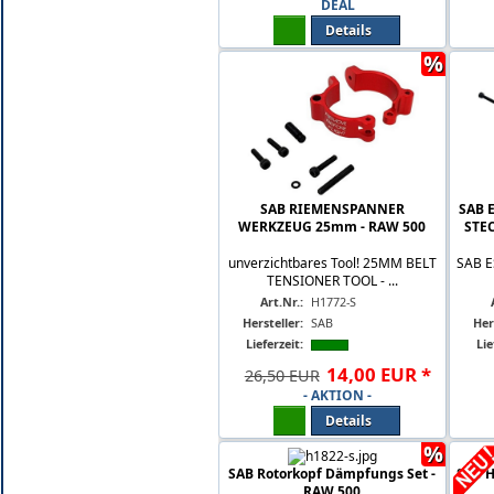
DEAL
Details
%
SAB RIEMENSPANNER
SAB 
WERKZEUG 25mm - RAW 500
STEC
unverzichtbares Tool! 25MM BELT
SAB E
TENSIONER TOOL - ...
Art.Nr.:
H1772-S
Hersteller:
SAB
Her
Lieferzeit:
Lie
14
,
00
EUR
*
26,50 EUR
- AKTION -
Details
%
SAB Rotorkopf Dämpfungs Set -
SAB H
RAW 500