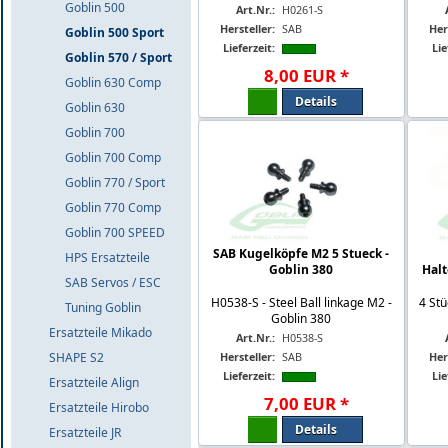
Goblin 500
Art.Nr.:
H0261-S
Hersteller:
SAB
Her
Goblin 500 Sport
Lieferzeit:
Lie
Goblin 570 / Sport
8
,
00
EUR
*
Goblin 630 Comp
Details
Goblin 630
Goblin 700
Goblin 700 Comp
Goblin 770 / Sport
Goblin 770 Comp
Goblin 700 SPEED
SAB Kugelköpfe M2 5 Stueck -
HPS Ersatzteile
Goblin 380
Halt
SAB Servos / ESC
H0538-S - Steel Ball linkage M2 -
4 Stü
Tuning Goblin
Goblin 380
Ersatzteile Mikado
Art.Nr.:
H0538-S
SHAPE S2
Hersteller:
SAB
Her
Lieferzeit:
Lie
Ersatzteile Align
7
,
00
EUR
*
Ersatzteile Hirobo
Details
Ersatzteile JR