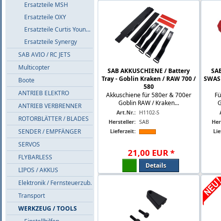
Ersatzteile MSH
Ersatzteile OXY
Ersatzteile Curtis Youngblood
Ersatzteile Synergy
SAB AVIO / RC JETS
Multicopter
SAB AKKUSCHIENE / Battery
SAB
Tray - Goblin Kraken / RAW 700 /
SWAS
Boote
580
ANTRIEB ELEKTRO
Akkuschiene für 580er & 700er
Fü
Goblin RAW / Kraken...
G
ANTRIEB VERBRENNER
Art.Nr.:
H1102-S
ROTORBLÄTTER / BLADES
Hersteller:
SAB
Her
SENDER / EMPFÄNGER
Lieferzeit:
Lie
SERVOS
21
,
00
EUR
*
FLYBARLESS
Details
LIPOS / AKKUS
Elektronik / Fernsteuerzub.
Transport
WERKZEUG / TOOLS