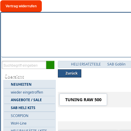
Vertrag widerrufen
HELI ERSATZTEILE
SAB Goblin
Zurück
Übersicht
NEUHEITEN
Warengruppen in 'RAW 500'
wieder eingetroffen
TUNING RAW 500
ANGEBOTE / SALE
SAB HELI KITS
Alle Artikel in 'RAW 500'
SCORPION
WoH-Line
HELI BAUSÄTZE / KITS