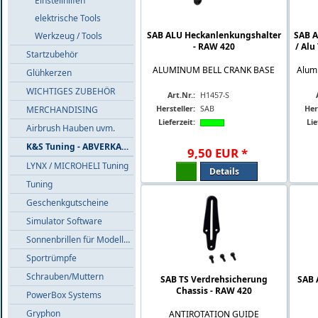
Einstellhilfen
elektrische Tools
SAB ALU Heckanlenkungshalter
SAB A
Werkzeug / Tools
- RAW 420
/ Alu
Startzubehör
ALUMINUM BELL CRANK BASE
Alumi
Glühkerzen
WICHTIGES ZUBEHÖR
Art.Nr.:
H1457-S
Hersteller:
SAB
Her
MERCHANDISING
Lieferzeit:
Lie
Airbrush Hauben uvm.
K&S Tuning - ABVERKAUF
9
,
50
EUR
*
LYNX / MICROHELI Tuning
Details
Tuning
Geschenkgutscheine
Simulator Software
Sonnenbrillen für Modellflieger
Sportrümpfe
Schrauben/Muttern
SAB TS Verdrehsicherung
SAB 
Chassis - RAW 420
PowerBox Systems
Gryphon
ANTIROTATION GUIDE