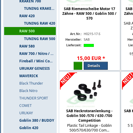
KRAKEN 700
TUNING KRAKEN 700
SAB Riemenscheibe Motor 17
SAB
Zähne - RAW 500 / Goblin 500 /
Zähn
RAW 420
570
TUNING RAW 420
SAB 
Z
RAW 500
Art.Nr.:
H0215-17-S
TUNING RAW 500
Hersteller:
SAB
Her
Lieferzeit:
Lie
RAW 580
1
RAW 700 / Nitro / PIUMA
15
,
00
EUR
*
Fireball / Mini Comet
Details
URUKAY GENESIS
MAVERICK
Black Thunder
Black Nitro
THUNDER SPORT
COMET
SAB Heckrotoranlenkung -
SAB 
URUKAY
Goblin 500 /570 / 630 /700
Goblin 380 / BUDDY
Competition
Plastic Tail Linkage - Goblin
5 S
Goblin 420
500/570/630/700 Com...