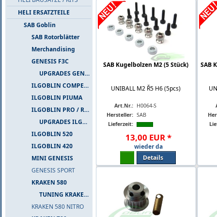
HELI ERSATZTEILE
SAB Goblin
SAB Rotorblätter
Merchandising
GENESIS F3C
SAB Kugelbolzen M2 (5 Stück)
SAB K
UPGRADES GENESIS F3C
ILGOBLIN COMPETIZIONE
UNIBALL M2 Ř5 H6 (5pcs)
UN
ILGOBLIN PIUMA
Art.Nr.:
H0064-S
ILGOBLIN PRO / RAW 700
Hersteller:
SAB
Her
UPGRADES ILGOBLIN PRO / RAW 700
Lieferzeit:
Lie
ILGOBLIN 520
13
,
00
EUR
*
ILGOBLIN 420
wieder da
Details
MINI GENESIS
GENESIS SPORT
KRAKEN 580
TUNING KRAKEN 580
KRAKEN 580 NITRO