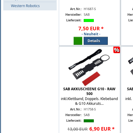
Western Robotics
Art.Nr.:
H1687-S
Hersteller:
SAB
Her
Lieferzeit:
Lie
7
,
50
EUR
*
- Neuheit -
Details
%
SAB AKKUSCHIENE G10 - RAW
SA
500
inkl.Klettband, Doppels. Klebeband
inkl.
& G10 Akkuruts...
Art.Nr.:
H1758-S
Hersteller:
SAB
Her
Lieferzeit:
Lie
6
,
90
EUR
*
13,00 EUR