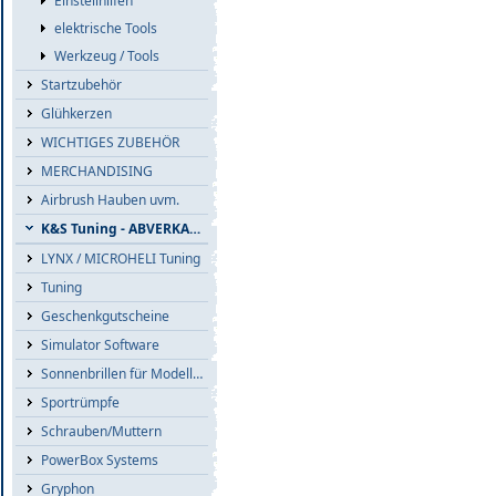
Einstellhilfen
elektrische Tools
Werkzeug / Tools
Startzubehör
Glühkerzen
WICHTIGES ZUBEHÖR
MERCHANDISING
Airbrush Hauben uvm.
K&S Tuning - ABVERKAUF
LYNX / MICROHELI Tuning
Tuning
Geschenkgutscheine
Simulator Software
Sonnenbrillen für Modellflieger
Sportrümpfe
Schrauben/Muttern
PowerBox Systems
Gryphon