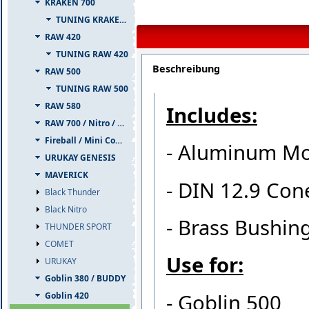
KRAKEN 700
TUNING KRAKEN 700
RAW 420
TUNING RAW 420
Beschreibung
RAW 500
TUNING RAW 500
RAW 580
Includes:
RAW 700 / Nitro / PIUMA
Fireball / Mini Comet
- Aluminum Mot
URUKAY GENESIS
MAVERICK
- DIN 12.9 Con
Black Thunder
Black Nitro
- Brass Bushin
THUNDER SPORT
COMET
Use for:
URUKAY
Goblin 380 / BUDDY
- Goblin 500
Goblin 420