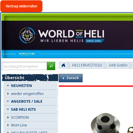
Vertrag widerrufen
HELI ERSATZTEILE
SAB Goblin
Übersicht
Zurück
NEUHEITEN
wieder eingetroffen
ANGEBOTE / SALE
SAB HELI KITS
SCORPION
WoH-Line
HELI BAUSÄTZE / KITS