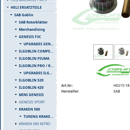
HELI ERSATZTEILE
SAB Goblin
SAB Rotorblätter
Merchandising
GENESIS F3C
UPGRADES GENESIS F3C
h0215-18-s-detail.jpg
ILGOBLIN COMPETIZIONE
ILGOBLIN PIUMA
ILGOBLIN PRO / RAW 700
UPGRADES ILGOBLIN PRO / RAW 700
ILGOBLIN 520
Art.Nr.:
H0215-18
ILGOBLIN 420
Hersteller:
SAB
MINI GENESIS
GENESIS SPORT
KRAKEN 580
TUNING KRAKEN 580
KRAKEN 580 NITRO