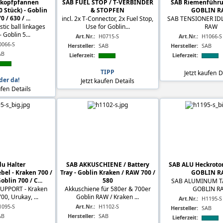
lkopfpfannen
SAB FUEL STOP / T-VERBINDER
SAB Riemenführun
0 Stück) - Goblin
& STOPFEN
GOBLIN R
0 / 630 / ...
incl. 2x T-Connector, 2x Fuel Stop,
SAB TENSIONER IDL
stic ball linkages
Use for Goblin...
RAW
- Goblin 5...
Art.Nr.:
H0715-S
Art.Nr.:
H1066-S
0066-S
Hersteller:
SAB
Hersteller:
SAB
AB
Lieferzeit:
Lieferzeit:
TIPP
Jetzt kaufen
D
der da!
Jetzt kaufen
Details
ufen
Details
lu Halter
SAB AKKUSCHIENE / Battery
SAB ALU Heckroto
el - Kraken 700 /
Tray - Goblin Kraken / RAW 700 /
GOBLIN R
blin 700 / C...
580
SAB ALUMINUM TA
UPPORT - Kraken
Akkuschiene für 580er & 700er
GOBLIN R
0, Urukay, ...
Goblin RAW / Kraken ...
Art.Nr.:
H1195-S
1095-S
Art.Nr.:
H1102-S
Hersteller:
SAB
AB
Hersteller:
SAB
Lieferzeit: