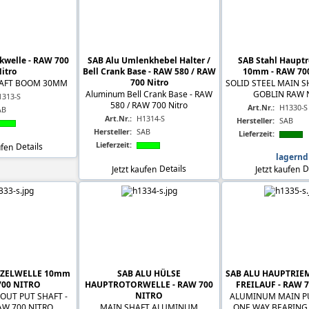
kwelle - RAW 700
SAB Alu Umlenkhebel Halter /
SAB Stahl Hauptr
itro
Bell Crank Base - RAW 580 / RAW
10mm - RAW 70
700 Nitro
SHAFT BOOM 30MM
SOLID STEEL MAIN S
Aluminum Bell Crank Base - RAW
GOBLIN RAW 
1313-S
580 / RAW 700 Nitro
Art.Nr.:
H1330-S
AB
Art.Nr.:
H1314-S
Hersteller:
SAB
Hersteller:
SAB
Lieferzeit:
Lieferzeit:
ufen
Details
lagernd
Jetzt kaufen
Details
Jetzt kaufen
D
ITZELWELLE 10mm
SAB ALU HÜLSE
SAB ALU HAUPTRIE
700 NITRO
HAUPTROTORWELLE - RAW 700
FREILAUF - RAW 
NITRO
 OUT PUT SHAFT -
ALUMINUM MAIN P
AW 700 NITRO
MAIN SHAFT ALUMINUM
ONE WAY BEARING -