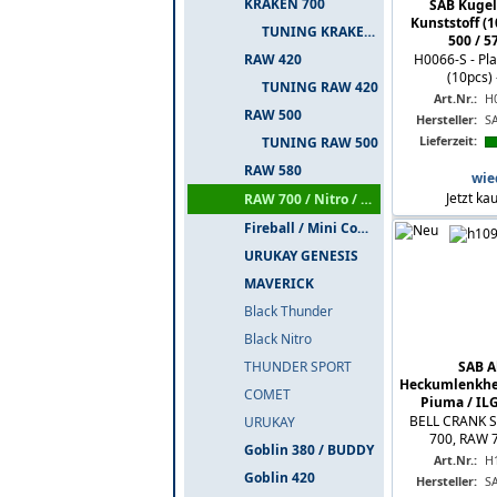
KRAKEN 700
SAB Kuge
Kunststoff (1
TUNING KRAKEN 700
500 / 57
RAW 420
H0066-S - Pla
(10pcs) 
TUNING RAW 420
Art.Nr.:
H
RAW 500
Hersteller:
S
Lieferzeit:
TUNING RAW 500
RAW 580
wie
Jetzt ka
RAW 700 / Nitro / PIUMA
Fireball / Mini Comet
URUKAY GENESIS
MAVERICK
Black Thunder
Black Nitro
SAB A
THUNDER SPORT
Heckumlenkheb
COMET
Piuma / ILGo
BELL CRANK S
URUKAY
700, RAW 70
Goblin 380 / BUDDY
Art.Nr.:
H
Goblin 420
Hersteller:
S