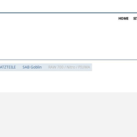
HOME
S
SATZTEILE
SAB Goblin
RAW 700 / Nitro / PIUMA
pen SAB GOBLIN Ersatzteile