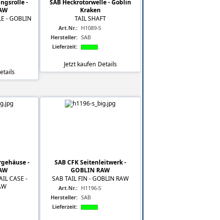
gsrolle -
SAB Heckrotorwelle - Goblin
AW
Kraken
E - GOBLIN
TAIL SHAFT
Art.Nr.:
H1089-S
Hersteller:
SAB
Lieferzeit:
Jetzt kaufen
Details
etails
rgehäuse -
SAB CFK Seitenleitwerk -
AW
GOBLIN RAW
IL CASE -
SAB TAIL FIN - GOBLIN RAW
AW
Art.Nr.:
H1196-S
Hersteller:
SAB
Lieferzeit: