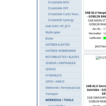
Ersatzteile MSH
Ersatzteile OXY
SAB ALU Haupt
Ersatzteile Curtis Youngblood
- GOBLIN RA
Ersatzteile Synergy
SAB MAIN ST
GOBLIN RAW
SAB AVIO / RC JETS
Art.Nr.:
H
Multicopter
Hersteller:
S
Lieferzeit:
Boote
ANTRIEB ELEKTRO
Jetzt ka
ANTRIEB VERBRENNER
ROTORBLÄTTER / BLADES
SENDER / EMPFÄNGER
SERVOS
FLYBARLESS
LIPOS / AKKUS
SAB ALU Serv
Elektronik / Fernsteuerzub.
Getriebe - G
GE
Transport
SAB SWASHPL
WERKZEUG / TOOLS
GOBLIN RAW 
Art.Nr.:
H