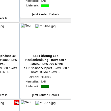
Hersteller:
SAB
Lieferzeit:
 -
Jetzt kaufen
Details
etails
gehäuse 30
SAB Führung CFK
AW 580 / RAW
Heckanlenkung - RAW 580 /
W...
PIUMA / RAW 700 Nitro
AW 580 / RAW
Tail Push Rod Support - RAW 580 /
 NIT...
RAW PIUMA / RAW ...
Art.Nr.:
H1310-S
Hersteller:
SAB
Lieferzeit:
etails
Jetzt kaufen
Details
%