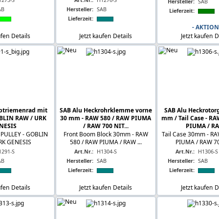
Hersteller:
SAB
AB
Hersteller:
SAB
Lieferzeit:
Lieferzeit:
- AKTION
ufen
Details
Jetzt kaufen
Details
Jetzt kaufen
D
ptriemenrad mit
SAB Alu Heckrohrklemme vorne
SAB Alu Heckrotor
OBLIN RAW / URK
30 mm - RAW 580 / RAW PIUMA
mm / Tail Case - R
NESIS
/ RAW 700 NIT...
PIUMA / RA
PULLEY - GOBLIN
Front Boom Block 30mm - RAW
Tail Case 30mm - R
RK GENESIS
580 / RAW PIUMA / RAW ...
PIUMA / RAW 700
1291-S
Art.Nr.:
H1304-S
Art.Nr.:
H1306-S
AB
Hersteller:
SAB
Hersteller:
SAB
Lieferzeit:
Lieferzeit:
ufen
Details
Jetzt kaufen
Details
Jetzt kaufen
D