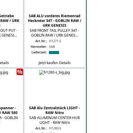
Getriebe
SAB ALU vorderes Riemenrad
 RAW / URK
Heckrotor 34T - GOBLIN RAW /
S
URK GENESIS
 OUT PUT -
SAB FRONT TAIL PULLEY 34T -
 GENESI...
GOBLIN RAW / URK GENES...
Art.Nr.:
H1271-S
Hersteller:
SAB
Lieferzeit:
etails
Jetzt kaufen
Details
%
panner -
SAB Alu Zentralstück LIGHT -
/ RAW 580
RAW Nitro
R - GOBLIN
SAB ALUMINUM CENTER HUB
0
LIGHT - RAW Nitro
Art.Nr.:
H1280-S