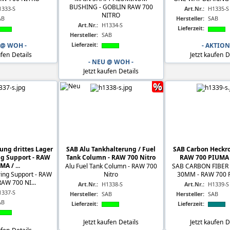
BUSHING - GOBLIN RAW 700
1333-S
Art.Nr.:
H1335-S
NITRO
AB
Hersteller:
SAB
Art.Nr.:
H1334-S
Lieferzeit:
Hersteller:
SAB
Lieferzeit:
 @ WOH -
- AKTION
ufen
Details
Jetzt kaufen
D
- NEU @ WOH -
Jetzt kaufen
Details
%
ung drittes Lager
SAB Alu Tankhalterung / Fuel
SAB Carbon Heckr
ng Support - RAW
Tank Column - RAW 700 Nitro
RAW 700 PIUMA
A / ...
Alu Fuel Tank Column - RAW 700
SAB CARBON FIBER
ing Support - RAW
Nitro
30MM - RAW 700 PI
AW 700 NI...
Art.Nr.:
H1338-S
Art.Nr.:
H1339-S
1337-S
Hersteller:
SAB
Hersteller:
SAB
AB
Lieferzeit:
Lieferzeit:
Jetzt kaufen
Details
Jetzt kaufen
D