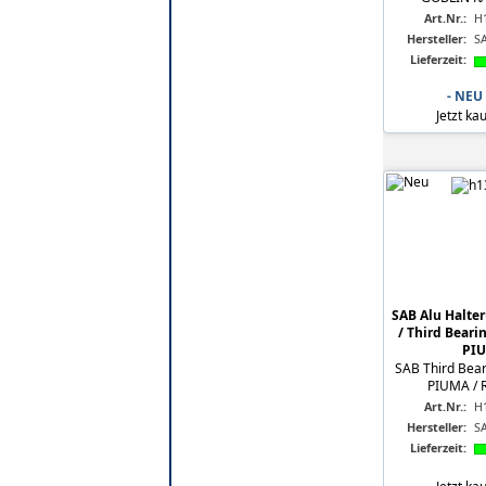
Art.Nr.:
H
Hersteller:
S
Lieferzeit:
- NEU
Jetzt ka
SAB Alu Halter
/ Third Beari
PIUM
SAB Third Bear
PIUMA / R
Art.Nr.:
H
Hersteller:
S
Lieferzeit: