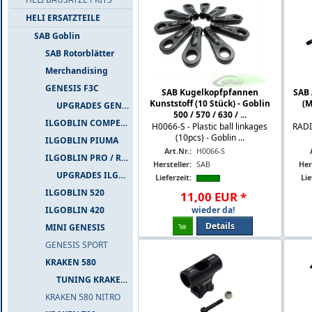
HELI ERSATZTEILE
SAB Goblin
SAB Rotorblätter
Merchandising
GENESIS F3C
SAB Kugelkopfpfannen
SAB 
Kunststoff (10 Stück) - Goblin
(M
UPGRADES GENESIS F3C
500 / 570 / 630 / ...
ILGOBLIN COMPETIZIONE
H0066-S - Plastic ball linkages
RADI
(10pcs) - Goblin ...
ILGOBLIN PIUMA
Art.Nr.:
H0066-S
ILGOBLIN PRO / RAW 700
Hersteller:
SAB
Her
UPGRADES ILGOBLIN PRO / RAW 700
Lieferzeit:
Lie
ILGOBLIN 520
11
,
00
EUR
*
wieder da!
ILGOBLIN 420
Details
MINI GENESIS
GENESIS SPORT
KRAKEN 580
TUNING KRAKEN 580
KRAKEN 580 NITRO