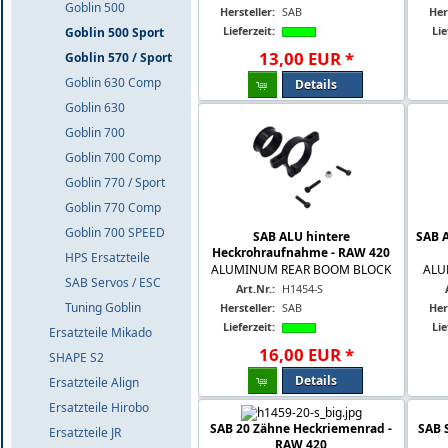
Goblin 500
Hersteller:
SAB
Her
Lieferzeit:
Lie
Goblin 500 Sport
13
,
00
EUR
*
Goblin 570 / Sport
Goblin 630 Comp
Details
Goblin 630
Goblin 700
Goblin 700 Comp
Goblin 770 / Sport
Goblin 770 Comp
Goblin 700 SPEED
SAB ALU hintere
SAB 
Heckrohraufnahme - RAW 420
HPS Ersatzteile
ALUMINUM REAR BOOM BLOCK
ALU
SAB Servos / ESC
Art.Nr.:
H1454-S
Tuning Goblin
Hersteller:
SAB
Her
Lieferzeit:
Lie
Ersatzteile Mikado
16
,
00
EUR
*
SHAPE S2
Details
Ersatzteile Align
Ersatzteile Hirobo
SAB 20 Zähne Heckriemenrad -
SAB 
Ersatzteile JR
RAW 420