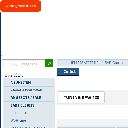
Vertrag widerrufen
HELI ERSATZTEILE
SAB Goblin
Zurück
Übersicht
NEUHEITEN
Warengruppen in 'RAW 420'
wieder eingetroffen
TUNING RAW 420
ANGEBOTE / SALE
SAB HELI KITS
Alle Artikel in 'RAW 420'
SCORPION
WoH-Line
HELI BAUSÄTZE / KITS