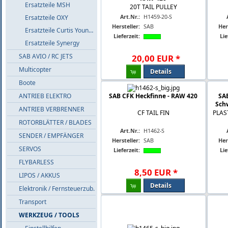
Ersatzteile MSH
20T TAIL PULLEY
Art.Nr.:
H1459-20-S
Ersatzteile OXY
Hersteller:
SAB
Her
Ersatzteile Curtis Youngblood
Lieferzeit:
Lie
Ersatzteile Synergy
SAB AVIO / RC JETS
20
,
00
EUR
*
Multicopter
Details
Boote
ANTRIEB ELEKTRO
SAB CFK Heckfinne - RAW 420
SA
Sch
ANTRIEB VERBRENNER
CF TAIL FIN
PLAS
ROTORBLÄTTER / BLADES
Art.Nr.:
H1462-S
SENDER / EMPFÄNGER
Hersteller:
SAB
Her
SERVOS
Lieferzeit:
Lie
FLYBARLESS
8
,
50
EUR
*
LIPOS / AKKUS
Details
Elektronik / Fernsteuerzub.
Transport
WERKZEUG / TOOLS