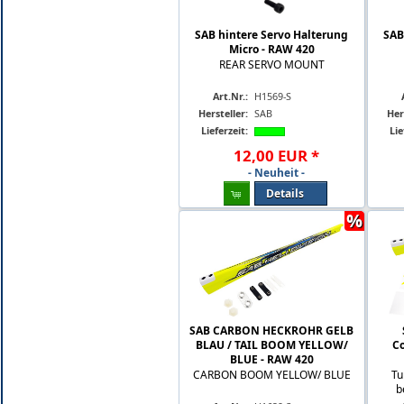
SAB hintere Servo Halterung
SAB
Micro - RAW 420
REAR SERVO MOUNT
Art.Nr.:
H1569-S
Hersteller:
SAB
Her
Lieferzeit:
Lie
12
,
00
EUR
*
- Neuheit -
Details
%
SAB CARBON HECKROHR GELB
BLAU / TAIL BOOM YELLOW/
Co
BLUE - RAW 420
CARBON BOOM YELLOW/ BLUE
Tu
b