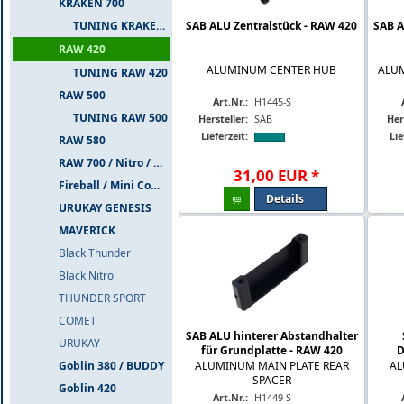
KRAKEN 700
TUNING KRAKEN 700
SAB ALU Zentralstück - RAW 420
SAB A
RAW 420
ALUMINUM CENTER HUB
ALU
TUNING RAW 420
RAW 500
Art.Nr.:
H1445-S
TUNING RAW 500
Hersteller:
SAB
Her
Lieferzeit:
Lie
RAW 580
RAW 700 / Nitro / PIUMA
31
,
00
EUR
*
Fireball / Mini Comet
Details
URUKAY GENESIS
MAVERICK
Black Thunder
Black Nitro
THUNDER SPORT
COMET
SAB ALU hinterer Abstandhalter
URUKAY
für Grundplatte - RAW 420
D
Goblin 380 / BUDDY
ALUMINUM MAIN PLATE REAR
AL
SPACER
Goblin 420
Art.Nr.:
H1449-S