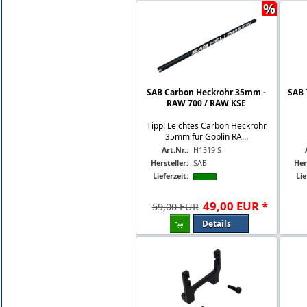
%
SAB Carbon Heckrohr 35mm -
SAB 
RAW 700 / RAW KSE
Tipp! Leichtes Carbon Heckrohr
35mm für Goblin RA...
Art.Nr.:
H1519-S
Hersteller:
SAB
Her
Lieferzeit:
Lie
49
,
00
EUR
*
59,00 EUR
Details