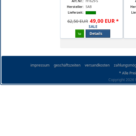
Art.Nr.:
H1629-S
Hersteller:
SAB
Her
Lieferzeit:
Lie
49
,
00
EUR
*
62,50 EUR
SALE
Details
impressum
geschäftszeiten
versandkosten
zahlungsmög
* Alle Pre
Copyright 2026 