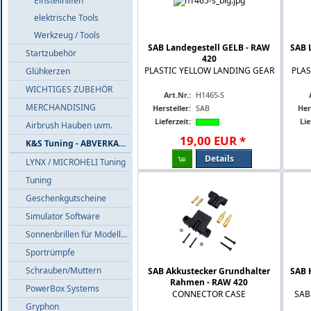
Einstellhilfen
elektrische Tools
Werkzeug / Tools
SAB Landegestell GELB - RAW
SAB 
Startzubehör
420
PLASTIC YELLOW LANDING GEAR
PLAS
Glühkerzen
WICHTIGES ZUBEHÖR
Art.Nr.:
H1465-S
MERCHANDISING
Hersteller:
SAB
Her
Lieferzeit:
Lie
Airbrush Hauben uvm.
19
,
00
EUR
*
K&S Tuning - ABVERKAUF
Details
LYNX / MICROHELI Tuning
Tuning
Geschenkgutscheine
Simulator Software
Sonnenbrillen für Modellflieger
Sportrümpfe
Schrauben/Muttern
SAB Akkustecker Grundhalter
SAB 
Rahmen - RAW 420
PowerBox Systems
CONNECTOR CASE
SAB
Gryphon