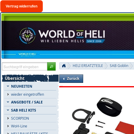
Vertrag widerrufen
HELI ERSATZTEILE
SAB Goblin
Übersicht
Zurück
NEUHEITEN
wieder eingetroffen
ANGEBOTE / SALE
SAB HELI KITS
SCORPION
WoH-Line
HELI BAUSÄTZE / KITS