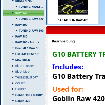
KRAKEN 700
TUNING KRAKEN 700
RAW 420
TUNING RAW 420
SAB GOBLIN RAW 420
RAW 500
TUNING RAW 500
RAW 580
Beschreibung
RAW 700 / Nitro / PIUMA
Fireball / Mini Comet
G10 BATTERY T
URUKAY GENESIS
MAVERICK
Includes:
Black Thunder
Black Nitro
G10 Battery Tr
THUNDER SPORT
COMET
Used for:
URUKAY
Goblin 380 / BUDDY
Goblin Raw 420
Goblin 420