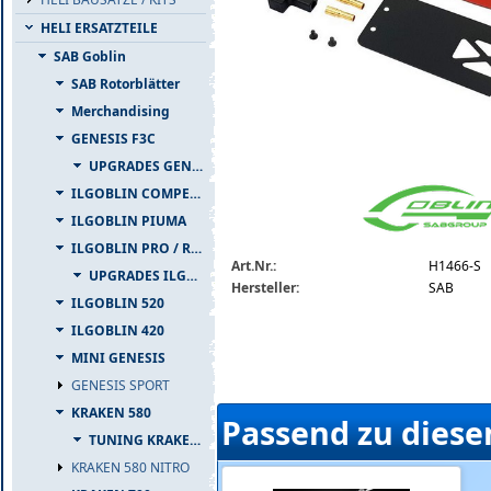
HELI ERSATZTEILE
SAB Goblin
SAB Rotorblätter
Merchandising
GENESIS F3C
UPGRADES GENESIS F3C
h1466-s.jpg
ILGOBLIN COMPETIZIONE
ILGOBLIN PIUMA
ILGOBLIN PRO / RAW 700
Art.Nr.:
H1466-S
UPGRADES ILGOBLIN PRO / RAW 700
Hersteller:
SAB
ILGOBLIN 520
ILGOBLIN 420
MINI GENESIS
GENESIS SPORT
KRAKEN 580
Passend zu diese
TUNING KRAKEN 580
KRAKEN 580 NITRO