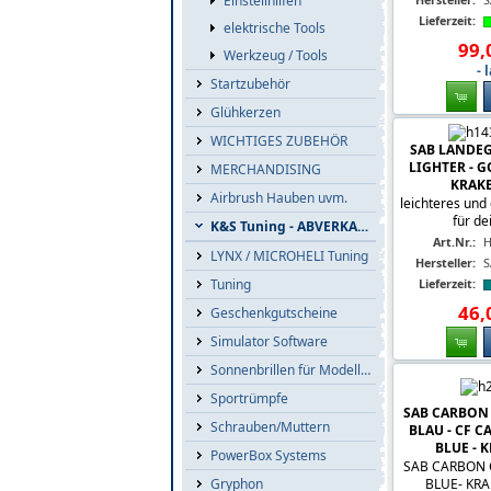
Einstellhilfen
Lieferzeit:
elektrische Tools
99
,
Werkzeug / Tools
- 
Startzubehör
Glühkerzen
WICHTIGES ZUBEHÖR
SAB LANDEG
LIGHTER - G
MERCHANDISING
KRAKE
Airbrush Hauben uvm.
leichteres und
für de
K&S Tuning - ABVERKAUF
Art.Nr.:
H
LYNX / MICROHELI Tuning
Hersteller:
S
Lieferzeit:
Tuning
46
,
Geschenkgutscheine
Simulator Software
Sonnenbrillen für Modellflieger
Sportrümpfe
SAB CARBON
Schrauben/Muttern
BLAU - CF 
BLUE - K
PowerBox Systems
SAB CARBON 
BLUE- KRA
Gryphon