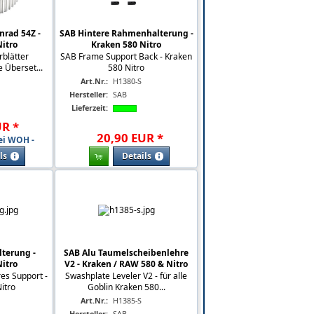
nrad 54Z -
SAB Hintere Rahmenhalterung -
itro
Kraken 580 Nitro
blätter
SAB Frame Support Back - Kraken
 Überset...
580 Nitro
Art.Nr.:
H1380-S
Hersteller:
SAB
Lieferzeit:
UR
*
20
,
90
EUR
*
ei WOH -
ls
Details
terung -
SAB Alu Taumelscheibenlehre
itro
V2 - Kraken / RAW 580 & Nitro
es Support -
Swashplate Leveler V2 - für alle
itro
Goblin Kraken 580...
Art.Nr.:
H1385-S
Hersteller:
SAB