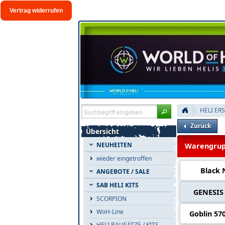
Vertrag widerrufen
HELI ER
Zurück
Übersicht
NEUHEITEN
Warengrup
wieder eingetroffen
Black 
ANGEBOTE / SALE
SAB HELI KITS
GENESIS
SCORPION
WoH-Line
Goblin 570
HELI BAUSÄTZE / KITS