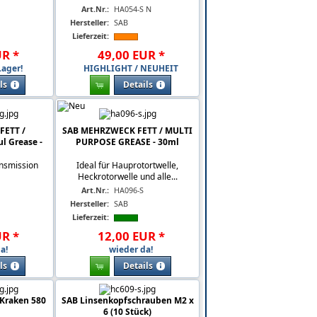
Art.Nr.:
HA054-S N
Hersteller:
SAB
Lieferzeit:
UR
*
49
,
00
EUR
*
Lager!
HIGHLIGHT / NEUHEIT
ls
Details
FETT /
SAB MEHRZWECK FETT / MULTI
l Grease -
PURPOSE GREASE - 30ml
nsmission
Ideal für Hauprotortwelle,
Heckrotorwelle und alle...
Art.Nr.:
HA096-S
Hersteller:
SAB
Lieferzeit:
UR
*
12
,
00
EUR
*
a!
wieder da!
ls
Details
 Kraken 580
SAB Linsenkopfschrauben M2 x
6 (10 Stück)