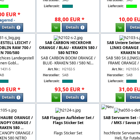
Lieferzeit:
Lieferzeit:
00
EUR
*
88
,
00
EUR
*
10
,
00
E
lagernd -
Details
Details
Detai
ESTELL LEICHT /
SAB CARBON HECKROHR
SAB Untere Seiten
OBLIN RAW 700 /
ORANGE / BLAU - KRAKEN 580 /
LINKS ORANGE /
N 700/580
580 NITRO
KRAKEN 5
 chices Landegestell
SAB CARBON BOOM ORANGE /
SAB 580 SX (LINKS
inen Gobl...
BLUE- KRAKEN 580 / 580 NI...
FRAME ORANGE / B
1431-S
Art.Nr.:
H2102-S
Art.Nr.:
H2103-S
AB
Hersteller:
SAB
Hersteller:
SAB
Lieferzeit:
Lieferzeit:
00
EUR
*
93
,
50
EUR
*
31
,
00
E
Details
Details
Detai
 HAUBE ORANGE /
SAB Flaggen Aufkleber Set /
SAB Servoarm Set - 
CANOPY ORANGE /
Flags Sticker Set
/ MKS / Savox (
RAKEN 580 ...
CANOPY ORANGE /
Flags Sticker Set
hochfeste Servoarm
KEN 580 NITRO
Heli, für Futaba