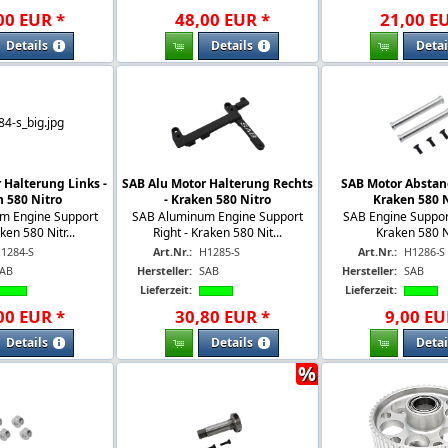
00
EUR
*
48
,
00
EUR
*
21
,
00
E
Details
Details
Detai
 Halterung Links -
SAB Alu Motor Halterung Rechts
SAB Motor Abstand
 580 Nitro
- Kraken 580 Nitro
Kraken 580 N
m Engine Support
SAB Aluminum Engine Support
SAB Engine Suppor
ken 580 Nitr...
Right - Kraken 580 Nit...
Kraken 580 N
1284-S
Art.Nr.:
H1285-S
Art.Nr.:
H1286-S
AB
Hersteller:
SAB
Hersteller:
SAB
Lieferzeit:
Lieferzeit:
00
EUR
*
30
,
80
EUR
*
9
,
00
EU
Details
Details
Detai
%