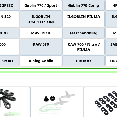
0 SPEED
Goblin 770 / Sport
Goblin 770 Comp
HP
N 520
ILGOBLIN
ILGOBLIN PIUMA
IL
COMPETIZIONE
N 700
MAVERICK
Merchandising
M
500
RAW 580
RAW 700 / Nitro /
SAB
PIUMA
 SPORT
Tuning Goblin
URUKAY
UR
n 'KRAKEN 580 NITRO'