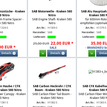
nzstücke - Kraken
SAB Motorwelle - Kraken 580
SAB Alu Hauptzah
0 Nitro
Nitro
Kraken 580 N
m Frame Spacer -
SAB Engine Shaft- Kraken 580
für 600mm Rotor
n 580 Nitro
Nitro
empfohlen (optimale
1324-S
Art.Nr.:
H1369-S
Art.Nr.:
H1379-S
AB
Hersteller:
SAB
Hersteller:
SAB
Lieferzeit:
Lieferzeit:
22
,
00
EUR
*
35
,
00
E
29,00 EUR
00
EUR
*
SALE
- BRANDNEU b
Details
Details
Detai
n Haube / CFK
SAB Carbon Heckrohr / CFK
SAB CFK Kabelhal
raken 580 Nitro
Boom - Kraken 580 Nitro
Kraken 580 N
er Canopy - Kraken
SAB Carbon Fiber Tail Boom -
SAB Carbon Fiber Wir
0 Nitro
Kraken 580 Nitro
Kraken 580 N
1381-S
Art.Nr.:
H1382-S
Art.Nr.:
H1383-S
AB
Hersteller:
SAB
Hersteller:
SAB