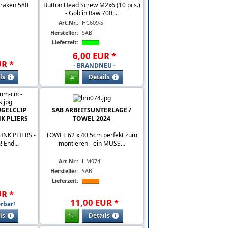
Kraken 580
Button Head Screw M2x6 (10 pcs.)
- Goblin Raw 700,...
Art.Nr.:
HC609-S
Hersteller:
SAB
Lieferzeit:
6
,
00
EUR
*
UR
*
- BRANDNEU -
ls
Details
UGELCLIP
SAB ARBEITSUNTERLAGE /
NK PLIERS
TOWEL 2024
NK PLIERS -
TOWEL 62 x 40,5cm perfekt zum
 End...
montieren - ein MUSS...
Art.Nr.:
HM074
Hersteller:
SAB
Lieferzeit:
UR
*
11
,
00
EUR
*
rbar!
ls
Details