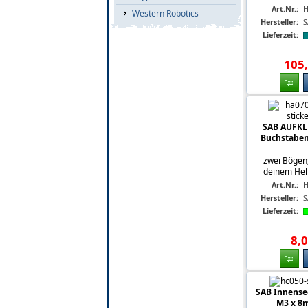
Art.Nr.:
H
Western Robotics
Hersteller:
S
Lieferzeit:
105
,
SAB AUFKLE
Buchstaben 
zwei Bögen
deinem Heli
Art.Nr.:
H
Hersteller:
S
Lieferzeit:
8
,
0
SAB Innense
M3 x 8m