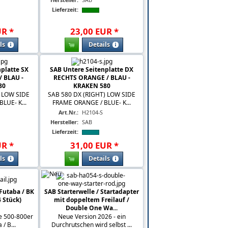
Lieferzeit:
UR
*
23
,
00
EUR
*
ls
Details
platte SX
SAB Untere Seitenplatte DX
 BLAU -
RECHTS ORANGE / BLAU -
80
KRAKEN 580
) LOW SIDE
SAB 580 DX (RIGHT) LOW SIDE
LUE- K...
FRAME ORANGE / BLUE- K...
Art.Nr.:
H2104-S
Hersteller:
SAB
Lieferzeit:
UR
*
31
,
00
EUR
*
ls
Details
Futaba / BK
SAB Starterwelle / Startadapter
4 Stück)
mit doppeltem Freilauf /
Double One Wa...
e 500-800er
Neue Version 2026 - ein
 / B...
Durchrutschen wird selbst ...