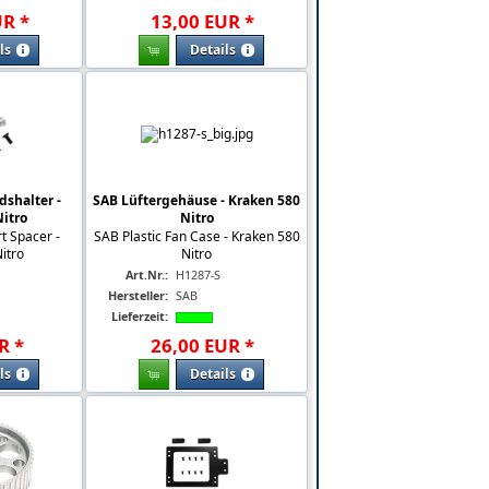
UR
*
13
,
00
EUR
*
ls
Details
shalter -
SAB Lüftergehäuse - Kraken 580
itro
Nitro
t Spacer -
SAB Plastic Fan Case - Kraken 580
itro
Nitro
Art.Nr.:
H1287-S
Hersteller:
SAB
Lieferzeit:
R
*
26
,
00
EUR
*
ls
Details