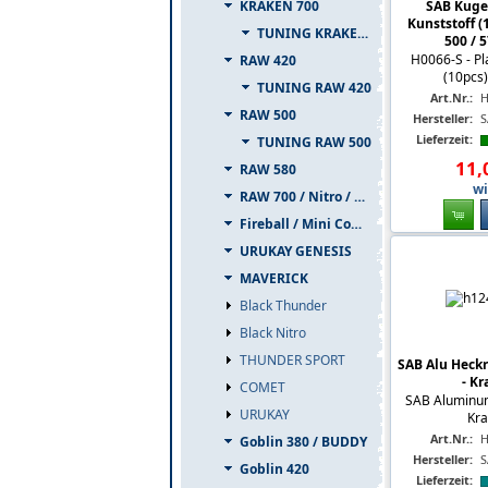
SAB Kuge
KRAKEN 700
Kunststoff (
TUNING KRAKEN 700
500 / 57
H0066-S - Pla
RAW 420
(10pcs) 
TUNING RAW 420
Art.Nr.:
H
RAW 500
Hersteller:
S
Lieferzeit:
TUNING RAW 500
11
,
RAW 580
wi
RAW 700 / Nitro / PIUMA
Fireball / Mini Comet
URUKAY GENESIS
MAVERICK
Black Thunder
Black Nitro
THUNDER SPORT
SAB Alu Heckr
- Kr
COMET
SAB Aluminum 
URUKAY
Kra
Art.Nr.:
H
Goblin 380 / BUDDY
Hersteller:
S
Goblin 420
Lieferzeit: