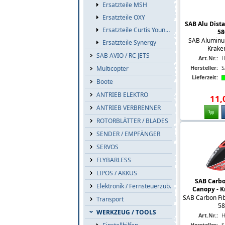
Ersatzteile MSH
Ersatzteile OXY
SAB Alu Dista
Ersatzteile Curtis Youngblood
58
SAB Aluminu
Ersatzteile Synergy
Krake
SAB AVIO / RC JETS
Art.Nr.:
H
Hersteller:
S
Multicopter
Lieferzeit:
Boote
ANTRIEB ELEKTRO
11
,
ANTRIEB VERBRENNER
ROTORBLÄTTER / BLADES
SENDER / EMPFÄNGER
SERVOS
FLYBARLESS
LIPOS / AKKUS
SAB Carbo
Elektronik / Fernsteuerzub.
Canopy - K
SAB Carbon Fib
Transport
58
WERKZEUG / TOOLS
Art.Nr.:
H
Hersteller:
S