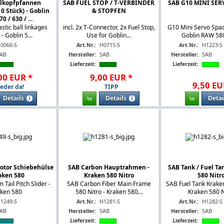
lkopfpfannen
SAB FUEL STOP / T-VERBINDER
SAB G10 MINI SER
10 Stück) - Goblin
& STOPFEN
0 / 630 / ...
stic ball linkages
incl. 2x T-Connector, 2x Fuel Stop,
G10 Mini Servo Spac
- Goblin 5...
Use for Goblin...
Goblin RAW 580 
0066-S
Art.Nr.:
H0715-S
Art.Nr.:
H1223-S
AB
Hersteller:
SAB
Hersteller:
SAB
Lieferzeit:
Lieferzeit:
00
EUR
*
9
,
00
EUR
*
9
,
50
EU
eder da!
TIPP
Details
Details
Detai
otor Schiebehülse
SAB Carbon Hauptrahmen -
SAB Tank / Fuel Ta
aken 580
Kraken 580 Nitro
580 Nitr
Tail Pitch Slider -
SAB Carbon Fiber Main Frame
SAB Fuel Tank Kraken
ken 580
580 Nitro - Kraken 580...
Kraken 580 N
1249-S
Art.Nr.:
H1281-S
Art.Nr.:
H1282-S
AB
Hersteller:
SAB
Hersteller:
SAB
Lieferzeit:
Lieferzeit: