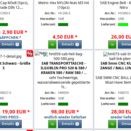
Cap M3x8 (5pcs),
Metric Hex NYLON Nuts M3 H4
SAB Engine Belt - 
rade DIN 12....
(10pcs)
Nitro
C050-S
Art.Nr.:
HC206-S
Art.Nr.:
HC600-S
AB
Hersteller:
SAB
Hersteller:
SAB
Lieferzeit:
Lieferzeit:
2
,
90
EUR
*
R
4
,
50
EUR
*
26
,
00
E
NÄPPCHEN *
Details
Details
Detai
%
t Schwarz - Größe
SAB TRANSPORTTASCHE -
SAB 5mm CNC K
S
ILGOBLIN PRO 520 & 580 /
ZANGE / BALL LI
KRAKEN 580 / RAW 580 / ...
sehr hochwertige,
SAB 5MM CNC BALL LI
wasserabweissende gepolsterte
Must Have Item!
Tr...
M027-S
Art.Nr.:
HM059
Art.Nr.:
HM073
AB
Hersteller:
SAB
Hersteller:
SAB
Lieferzeit:
Lieferzeit:
19
,
00
EUR
*
98
,
00
EUR
*
28
,
00
E
R
IONS-PREIS -
endlich wieder lieferbar
wieder liefe
Details
Details
Detai