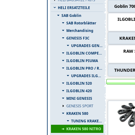
Goblin 70
HELI ERSATZTEILE
SAB Goblin
ILGOBLI
SAB Rotorblätter
Merchandising
KRAKE
GENESIS F3C
UPGRADES GENESIS F3C
RAW 
ILGOBLIN COMPETIZIONE
ILGOBLIN PIUMA
ILGOBLIN PRO / RAW 700
THUNDER
UPGRADES ILGOBLIN PRO / RAW 700
ILGOBLIN 520
ILGOBLIN 420
Produkte i
MINI GENESIS
GENESIS SPORT
KRAKEN 580
TUNING KRAKEN 580
KRAKEN 580 NITRO