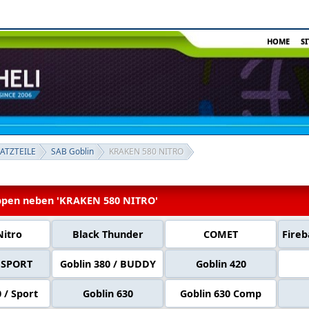
HOME
S
SATZTEILE
SAB Goblin
KRAKEN 580 NITRO
pen neben 'KRAKEN 580 NITRO'
Nitro
Black Thunder
COMET
Fireb
 SPORT
Goblin 380 / BUDDY
Goblin 420
 / Sport
Goblin 630
Goblin 630 Comp