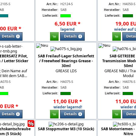
2105-S
Art.Nr.:
H2124-S
Art.Nr.:
HA050-S
AB
Hersteller:
SAB
Hersteller:
SAB
Lieferzeit:
Lieferzeit:
6
,
50
EUR
*
19
,
00
E
00
EUR
*
lagernd
wieder auf 
Details
Details
Detai
BERSATZ Pilot,
SAB Freilauf-Lager Schmierfett
SAB GETRIEBE 
/ Letter Sticker
/ Freewheel Bearings Grease -
Transmission Modu
30ml
50ml
; Dein Name auf
GREASE LDS
GREASE NBU / Tra
! Mit dem SAB...
Modul
A070-S
Art.Nr.:
HA075-S
Art.Nr.:
HA076-S
AB
Hersteller:
SAB
Hersteller:
SAB
Lieferzeit:
Lieferzeit:
11
,
00
EUR
*
11
,
00
E
0
EUR
*
wieder lagernd!
wieder d
Details
Details
Detai
%
chskantschraube
SAB Stoppmutter M3 (10 Stück)
SAB Motorriemen -
m (5 Stück)
Nitro