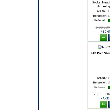
Socket Head 
Highest g
Art.Nr.:
H
Hersteller:
S
Lieferzeit:
5,50 EU
* SCH
SAB Polo Shir
Art.Nr.:
H
Hersteller:
S
Lieferzeit:
28,00 EU
- AKT