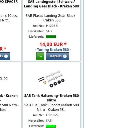
VO SPACER
SAB Landegestell Schwarz /
Landing Gear Black - Kraken 580
er x 10pcs,
SAB Plastic Landing Gear Black -
Nitr...
Kraken 580
Art.Nr.:
H1226-S
Hersteller:
SAB
Lieferzeit:
14
,
00
EUR
*
R
*
- Tuning Kraken 580 -
ls
Details
nk - Kraken
SAB Tank Halterung- Kraken 580
o
Nitro
 580 Nitro -
SAB Fuel Tank Support Kraken 580
itro
Nitro - Kraken 58...
Art.Nr.:
H1283-S
Hersteller:
SAB
Lieferzeit: