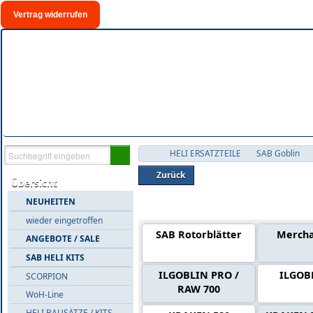
Vertrag widerrufen
HELI ERSATZTEILE
SAB Goblin
Zurück
Übersicht
NEUHEITEN
Warengruppen SAB GOBLIN Ersat
wieder eingetroffen
SAB Rotorblätter
Mercha
ANGEBOTE / SALE
SAB HELI KITS
ILGOBLIN PRO /
ILGOB
SCORPION
RAW 700
WoH-Line
HELI BAUSÄTZE / KITS