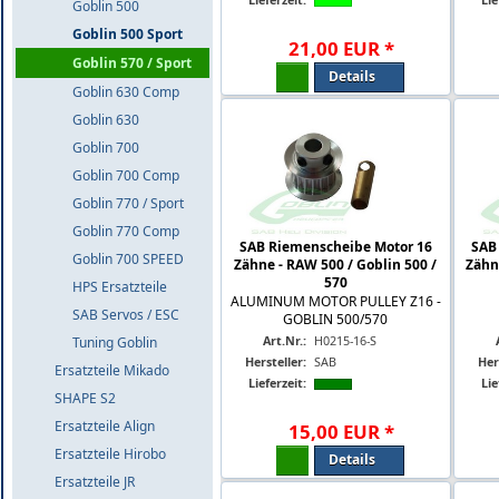
Goblin 500
Goblin 500 Sport
21
,
00
EUR
*
Goblin 570 / Sport
Details
Goblin 630 Comp
Goblin 630
Goblin 700
Goblin 700 Comp
Goblin 770 / Sport
Goblin 770 Comp
SAB Riemenscheibe Motor 16
SAB
Goblin 700 SPEED
Zähne - RAW 500 / Goblin 500 /
Zähn
570
HPS Ersatzteile
ALUMINUM MOTOR PULLEY Z16 -
SAB Servos / ESC
GOBLIN 500/570
Art.Nr.:
H0215-16-S
Tuning Goblin
Hersteller:
SAB
Her
Ersatzteile Mikado
Lieferzeit:
Lie
SHAPE S2
Ersatzteile Align
15
,
00
EUR
*
Ersatzteile Hirobo
Details
Ersatzteile JR