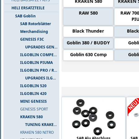
KRAKEN 580
KRAKEN 
HELI ERSATZTEILE
RAW 580
RAW 700 
SAB Goblin
PI
SAB Rotorblätter
Black Thunder
Black
Merchandising
GENESIS F3C
Goblin 380 / BUDDY
Gobl
UPGRADES GENESIS F3C
Goblin 630 Comp
Gobl
ILGOBLIN COMPETIZIONE
ILGOBLIN PIUMA
ILGOBLIN PRO / RAW 700
UPGRADES ILGOBLIN PRO / RAW 700
Alle Artikel in 'Goblin 570 / Sport'
ILGOBLIN 520
ILGOBLIN 420
MINI GENESIS
GENESIS SPORT
KRAKEN 580
TUNING KRAKEN 580
KRAKEN 580 NITRO
SAB Alu Abschluss
SAB 