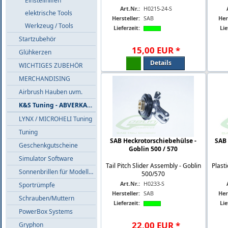
Einstellhilfen
Art.Nr.:
H0215-24-S
elektrische Tools
Hersteller:
SAB
Her
Werkzeug / Tools
Lieferzeit:
Lie
Startzubehör
15
,
00
EUR
*
Glühkerzen
Details
WICHTIGES ZUBEHÖR
MERCHANDISING
Airbrush Hauben uvm.
K&S Tuning - ABVERKAUF
LYNX / MICROHELI Tuning
Tuning
SAB Heckrotorschiebehülse -
SAB 
Geschenkgutscheine
Goblin 500 / 570
Simulator Software
Tail Pitch Slider Assembly - Goblin
Plast
Sonnenbrillen für Modellflieger
500/570
Art.Nr.:
H0233-S
Sportrümpfe
Hersteller:
SAB
Her
Schrauben/Muttern
Lieferzeit:
Lie
PowerBox Systems
22
,
00
EUR
*
Gryphon