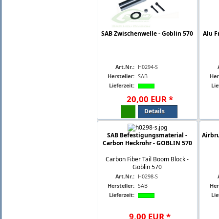
SAB Zwischenwelle - Goblin 570
Alu F
Art.Nr.:
H0294-S
Hersteller:
SAB
Her
Lieferzeit:
Lie
20
,
00
EUR
*
Details
SAB Befestigungsmaterial -
Airbr
Carbon Heckrohr - GOBLIN 570
Carbon Fiber Tail Boom Block -
Goblin 570
Art.Nr.:
H0298-S
Hersteller:
SAB
Her
Lieferzeit:
Lie
9
,
00
EUR
*