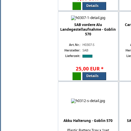
Details
SAB vordere Alu
Car
Landegestellaufnahme - Goblin
570
Art.Nr.:
H0307-S
Hersteller:
SAB
Her
Lieferzeit:
Lie
25
,
00
EUR
*
Details
Akku Halterung - Goblin 570
SA
Plastic Battery Tray x 1set