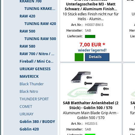
KRAKEN 700
Unterlagsscheibe M3 - Matt
TUNING KRAKEN 700
Schwarz / Aluminum Finish...
10 Stück edles Finish nicht nur für
U
RAW 420
Helis - Alumin...
TUNING RAW 420
Art.Nr.:
H0007-BM-S
Hersteller:
SAB
Her
RAW 500
Lieferzeit:
Lie
TUNING RAW 500
7
,
00
EUR
*
RAW 580
wieder lagernd!
RAW 700 / Nitro / PIUMA
Details
Fireball / Mini Comet
URUKAY GENESIS
MAVERICK
Black Thunder
Black Nitro
THUNDER SPORT
SAB Blatthalter Anlenkhebel (2
SA
COMET
Stück) - Goblin 500 / 570
Aluminum Main Blade Grip Arm -
fü
URUKAY
Goblin 500 / 570
Goblin 380 / BUDDY
Art.Nr.:
H0203-S
Goblin 420
Hersteller:
SAB
Her
Lieferzeit:
Lie