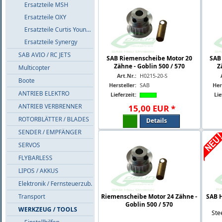
Ersatzteile MSH
Ersatzteile OXY
Ersatzteile Curtis Youngblood
Ersatzteile Synergy
SAB AVIO / RC JETS
SAB Riemenscheibe Motor 20
SAB
Zähne - Goblin 500 / 570
Z
Multicopter
Art.Nr.:
H0215-20-S
Boote
Hersteller:
SAB
Her
ANTRIEB ELEKTRO
Lieferzeit:
Lie
ANTRIEB VERBRENNER
15
,
00
EUR
*
ROTORBLÄTTER / BLADES
Details
SENDER / EMPFÄNGER
SERVOS
FLYBARLESS
LIPOS / AKKUS
Elektronik / Fernsteuerzub.
Transport
Riemenscheibe Motor 24 Zähne -
SAB H
Goblin 500 / 570
WERKZEUG / TOOLS
Stee