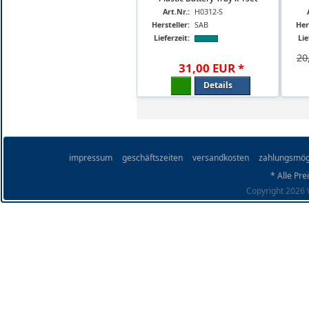
Art.Nr.:
H0312-S
Hersteller:
SAB
Her
Lieferzeit:
Lie
20
31
,
00
EUR
*
Details
impressum
geschäftszeiten
versandkosten
zahlungsmög
* Alle Pre
Copyright 2026 