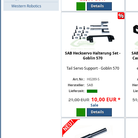
Western Robotics
Details
%
SAB Heckservo Halterung Set -
SAB
Goblin 570
Ca
Tail Servo Support - Goblin 570
Art.Nr.:
H0289-S
Hersteller:
SAB
Her
Lieferzeit:
Lie
10
,
00
EUR
*
21,00 EUR
51
Sale
Details