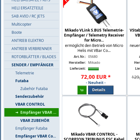
HELI ERSATZTEILE
SAB AVIO / RC JETS
Multicopter
Mikado VLink S.BUS Telemetrie-
VStab
Boote
Empfänger / Telemetry Receiver
VB
for Micro...
ANTRIEB ELEKTRO
ermöglicht den Betrieb von Micro
neuer
ANTRIEB VERBRENNER
Helis mit VBar Co...
Art.Nr.:
05680
ROTORBLÄTTER / BLADES
Hersteller:
Mikado
Her
SENDER / EMPFÄNGER
Lieferzeit:
Lie
Telemetrie
72
,
00
EUR
*
129
Futaba
- Neuheit -
Zubehör Futaba
Details
Senderzubehör
VBAR CONTROL
Empfänger VBAR Control
VBAR ZUBEHÖR
Empfänger Futaba
Mikado VBAR CONTROL -
M
Empfänger VBAR Control
SCORPION TRIBUNUS ESC Kabel
SC