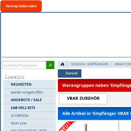
Vertrag widerrufen
SENDER / EMPFÄNGER
VBAR CO
Zurück
Übersicht
NEUHEITEN
Warengruppen neben 'Empfänge
wieder eingetroffen
VBAR ZUBEHÖR
ANGEBOTE / SALE
SAB HELI KITS
Alle Artikel in 'Empfänger VBAR 
SCORPION
WoH-Line
HELI BAUSÄTZE / KITS