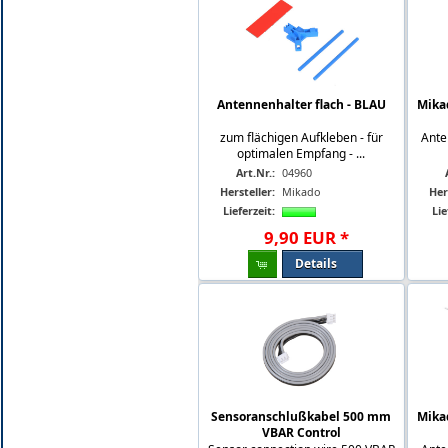
Antennenhalter flach - BLAU
Mika
zum flächigen Aufkleben - für
Ante
optimalen Empfang - ...
Art.Nr.:
04960
Hersteller:
Mikado
Her
Lieferzeit:
Lie
9
,
90
EUR
*
Details
Sensoranschlußkabel 500 mm
Mika
VBAR Control