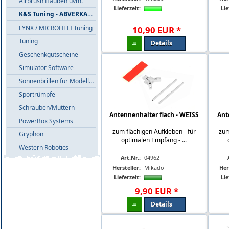
Airbrush Hauben uvm.
Lieferzeit:
Lie
K&S Tuning - ABVERKAUF
LYNX / MICROHELI Tuning
10
,
90
EUR
*
Tuning
Details
Geschenkgutscheine
Simulator Software
Sonnenbrillen für Modellflieger
Sportrümpfe
Schrauben/Muttern
Antennenhalter flach - WEISS
Ant
PowerBox Systems
zum flächigen Aufkleben - für
zum
Gryphon
optimalen Empfang - ...
Western Robotics
Art.Nr.:
04962
Hersteller:
Mikado
Her
Lieferzeit:
Lie
9
,
90
EUR
*
Details