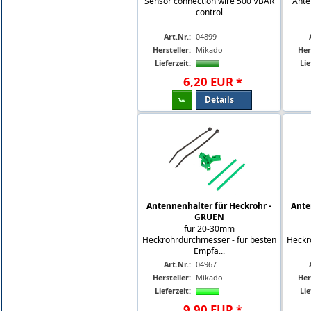
Sensor connection wire 500 VBAR
Ante
control
Art.Nr.:
04899
Hersteller:
Mikado
Her
Lieferzeit:
Lie
6
,
20
EUR
*
Details
Antennenhalter für Heckrohr -
Ante
GRUEN
für 20-30mm
Heckrohrdurchmesser - für besten
Heckr
Empfa...
Art.Nr.:
04967
Hersteller:
Mikado
Her
Lieferzeit:
Lie
9
,
90
EUR
*