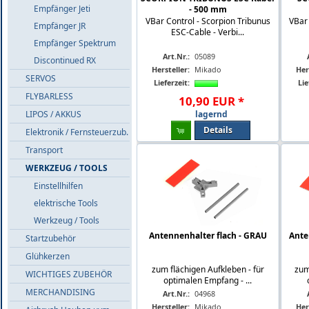
Empfänger Jeti
- 500 mm
VBar Control - Scorpion Tribunus
VBar 
Empfänger JR
ESC-Cable - Verbi...
Empfänger Spektrum
Art.Nr.:
05089
Discontinued RX
Hersteller:
Mikado
Her
SERVOS
Lieferzeit:
Lie
FLYBARLESS
10
,
90
EUR
*
LIPOS / AKKUS
lagernd
Details
Elektronik / Fernsteuerzub.
Transport
WERKZEUG / TOOLS
Einstellhilfen
elektrische Tools
Werkzeug / Tools
Antennenhalter flach - GRAU
Ante
Startzubehör
Glühkerzen
zum flächigen Aufkleben - für
zum
WICHTIGES ZUBEHÖR
optimalen Empfang - ...
MERCHANDISING
Art.Nr.:
04968
Hersteller:
Mikado
Her