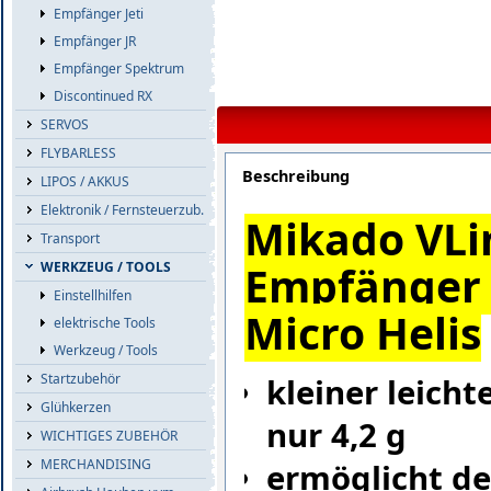
Empfänger Jeti
Empfänger JR
Empfänger Spektrum
Discontinued RX
SERVOS
FLYBARLESS
Beschreibung
LIPOS / AKKUS
Elektronik / Fernsteuerzub.
Mikado VLi
Transport
Empfänger 
WERKZEUG / TOOLS
Einstellhilfen
Micro Helis
elektrische Tools
Werkzeug / Tools
Startzubehör
kleiner leich
Glühkerzen
nur 4,2 g
WICHTIGES ZUBEHÖR
MERCHANDISING
ermöglicht de