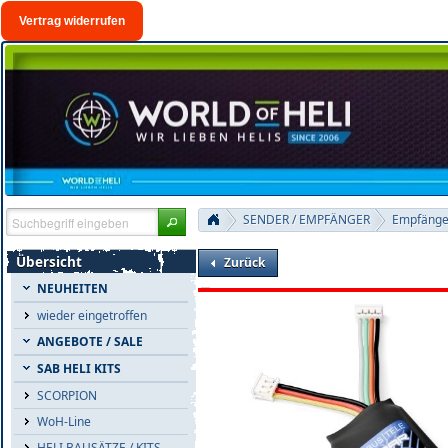
Vertrag widerrufen
SENDER / EMPFÄNGER
Empfänge
Übersicht
Zurück
NEUHEITEN
wieder eingetroffen
ANGEBOTE / SALE
SAB HELI KITS
SCORPION
WoH-Line
HELI BAUSÄTZE / KITS