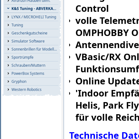
Airbrush Hauben uvm.
Control
K&S Tuning - ABVERKAUF
LYNX / MICROHELI Tuning
volle Telemet
Tuning
OMPHOBBY OF
Geschenkgutscheine
Simulator Software
Antennendive
Sonnenbrillen für Modellflieger
VBasic/RX On
Sportrümpfe
Schrauben/Muttern
Funktionsum
PowerBox Systems
Online Updat
Gryphon
Western Robotics
'Indoor Empfä
Helis, Park F
für volle Reic
Technische Dat