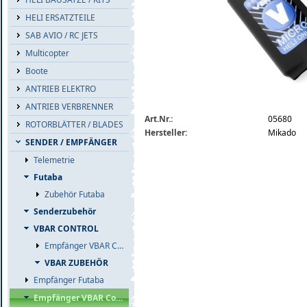
HELI ERSATZTEILE
SAB AVIO / RC JETS
Multicopter
Boote
ANTRIEB ELEKTRO
ANTRIEB VERBRENNER
vlink-s-bus-telemetrie-empfaenger-056
Art.Nr.:
05680
ROTORBLÄTTER / BLADES
Hersteller:
Mikado
SENDER / EMPFÄNGER
Telemetrie
Futaba
Zubehör Futaba
Senderzubehör
VBAR CONTROL
Empfänger VBAR Control
VBAR ZUBEHÖR
Empfänger Futaba
Empfänger VBAR Control