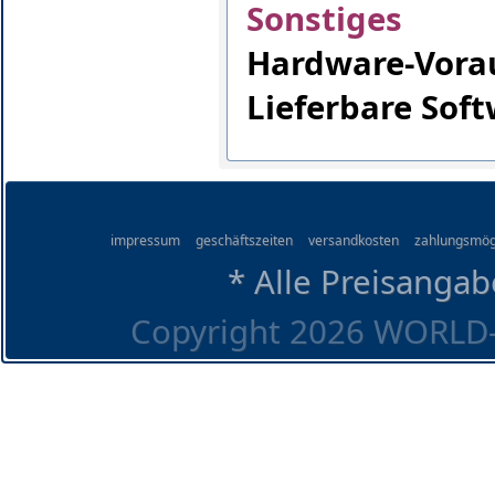
Sonstiges
Hardware-Vorau
Lieferbare Sof
impressum
geschäftszeiten
versandkosten
zahlungsmög
* Alle Preisangab
Copyright 2026 WORLD-O