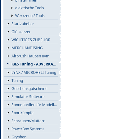
Einstellhilfen
elektrische Tools
Werkzeug / Tools
Startzubehör
Glühkerzen
WICHTIGES ZUBEHÖR
MERCHANDISING
Airbrush Hauben uvm.
K&S Tuning - ABVERKAUF
LYNX / MICROHELI Tuning
Tuning
Geschenkgutscheine
Simulator Software
Sonnenbrillen für Modellflieger
Sportrümpfe
Schrauben/Muttern
PowerBox Systems
Gryphon