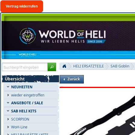
Vertrag widerrufen
HELI ERSATZTEILE
SAB Goblin
Übersicht
Zurück
NEUHEITEN
wieder eingetroffen
ANGEBOTE / SALE
SAB HELI KITS
SCORPION
WoH-Line
HELI BAUSÄTZE / KITS