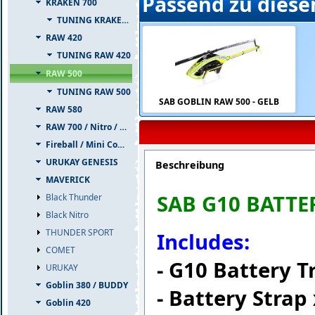
Passend zu diese
KRAKEN 700
TUNING KRAKEN 700
RAW 420
TUNING RAW 420
RAW 500
TUNING RAW 500
SAB GOBLIN RAW 500 - GELB
RAW 580
RAW 700 / Nitro / PIUMA
Fireball / Mini Comet
URUKAY GENESIS
Beschreibung
MAVERICK
SAB G10 BATTE
Black Thunder
Black Nitro
THUNDER SPORT
Includes:
COMET
- G10 Battery T
URUKAY
Goblin 380 / BUDDY
- Battery Strap
Goblin 420