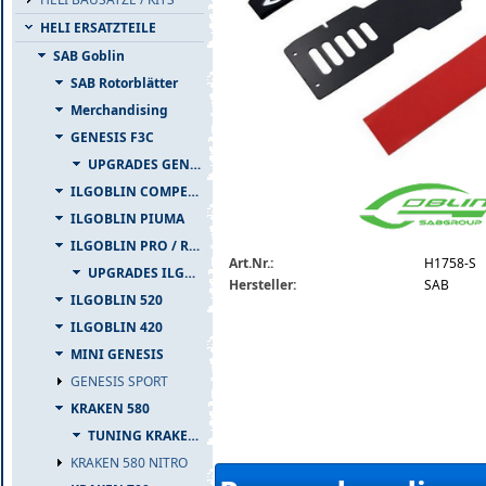
HELI ERSATZTEILE
SAB Goblin
SAB Rotorblätter
Merchandising
GENESIS F3C
UPGRADES GENESIS F3C
h1758-s.jpg
ILGOBLIN COMPETIZIONE
ILGOBLIN PIUMA
ILGOBLIN PRO / RAW 700
Art.Nr.:
H1758-S
UPGRADES ILGOBLIN PRO / RAW 700
Hersteller:
SAB
ILGOBLIN 520
ILGOBLIN 420
MINI GENESIS
GENESIS SPORT
KRAKEN 580
TUNING KRAKEN 580
KRAKEN 580 NITRO